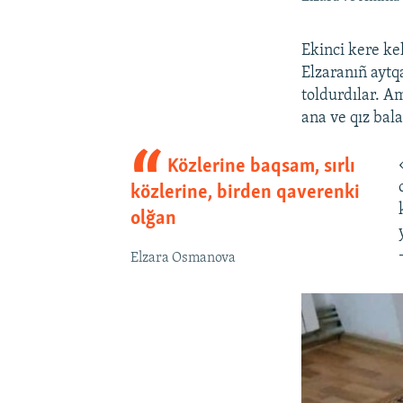
Ekinci kere ke
Elzaranıñ aytq
toldurdılar. A
ana ve qız bala
Közlerine baqsam, sırlı
közlerine, birden qaverenki
olğan
Elzara Osmanova