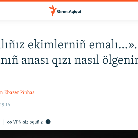
lıñız ekimlerniñ emalı…».
ıñ anası qızı nasıl ölgenin
an
Ebazer Pinhas
19:16
VPN-siz oquñız