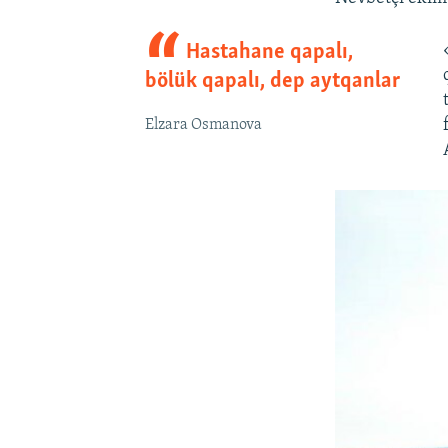
Hastahane qapalı,
bölük qapalı, dep aytqanlar
Elzara Osmanova