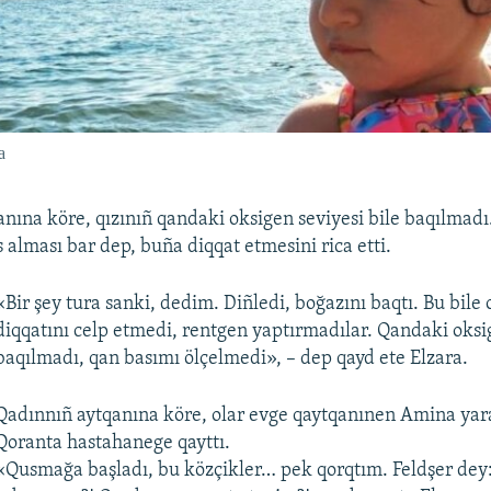
а
anına köre, qızınıñ qandaki oksigen seviyesi bile baqılmadı
 alması bar dep, buña diqqat etmesini rica etti.
«Bir şey tura sanki, dedim. Diñledi, boğazını baqtı. Bu bile 
diqqatını celp etmedi, rentgen yaptırmadılar. Qandaki oksi
baqılmadı, qan basımı ölçelmedi», – dep qayd ete Elzara.
Qadınnıñ aytqanına köre, olar evge qaytqanınen Amina ya
Qoranta hastahanege qayttı.
«Qusmağa başladı, bu közçikler… pek qorqtım. Feldşer dey