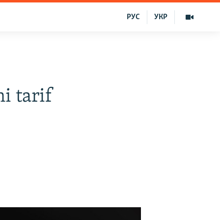
РУС
УКР
i tarif