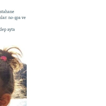
astahane
nlar: no-şpa ve
 dep ayta