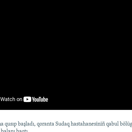
qusıp başladı, qoranta Sudaq hastahanesiniñ qabul bölügi
balanı baqtı.