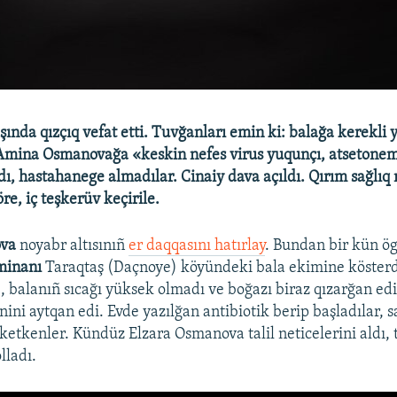
şında qızçıq vefat etti. Tuvğanları emin ki: balağa kerekli
 Amina Osmanovağa «keskin nefes virus yuqunçı, atsetonem
ı, hastahanege almadılar. Cinaiy dava açıldı. Qırım sağlıq n
re, iç teşkerüv keçirile.
ova
noyabr altısınıñ
er daqqasını hatırlay
. Bundan bir kün ö
minanı
Taraqtaş (Daçnoye) köyündeki bala ekimine kösterd
, balanıñ sıcağı yüksek olmadı ve boğazı biraz qızarğan edi.
ini aytqan edi. Evde yazılğan antibiotik berip başladılar, s
ketkenler. Kündüz Elzara Osmanova talil neticelerini aldı, t
lladı.