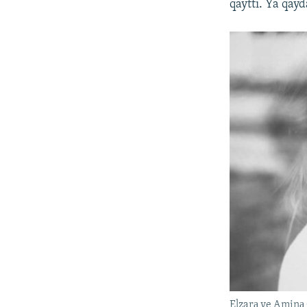
qayttı. Ya qay
Elzarа ve Aminа