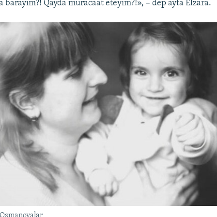
da barayım?! Qayda muracaat eteyim?!», – dep ayta Elzara.
 Osmanovalar