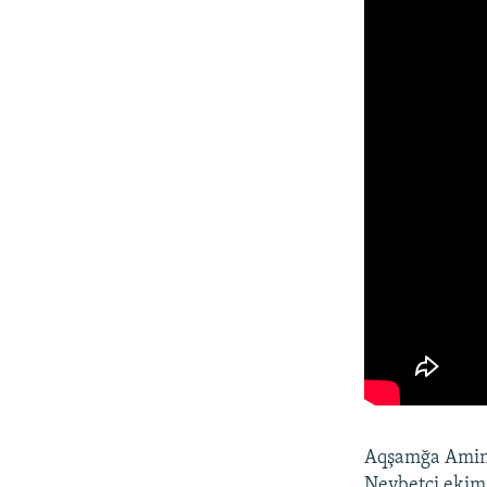
Aqşamğa Amina 
Nevbetçi ekim 