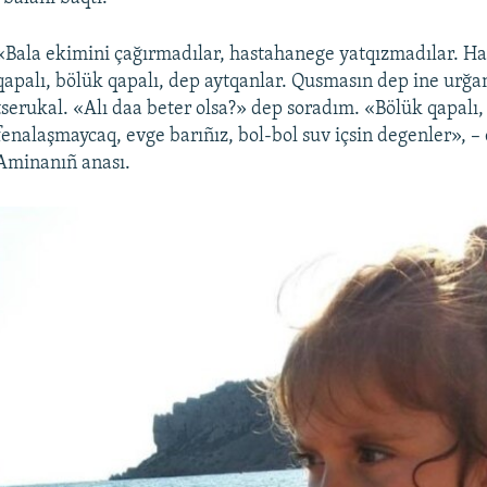
«Bala ekimini çağırmadılar, hastahanege yatqızmadılar. H
qapalı, bölük qapalı, dep aytqanlar. Qusmasın dep ine urğa
tserukal. «Alı daa beter olsa?» dep soradım. «Bölük qapalı,
fenalaşmaycaq, evge barıñız, bol-bol suv içsin degenler», –
Aminanıñ anası.