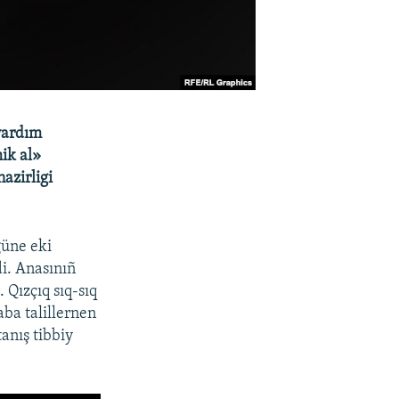
 yardım
ik al»
azirligi
güne eki
i. Anasınıñ
 Qızçıq sıq-sıq
aba talillernen
anış tibbiy