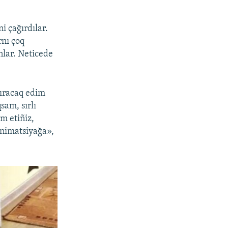
i çağırdılar.
rnı çoq
lar. Neticede
dıracaq edim
sam, sırlı
m etiñiz,
animatsiyağa»,