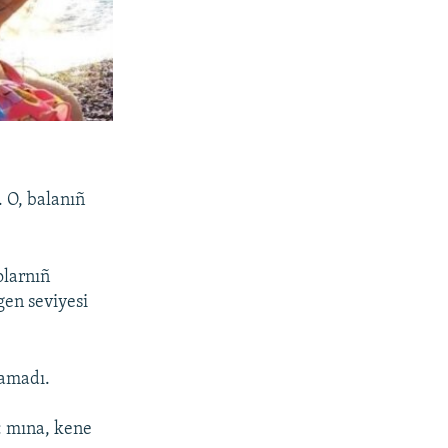
. O, balanıñ
olarnıñ
gen seviyesi
ramadı.
: mına, kene