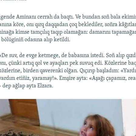
lgende Aminanı cerrah da baqtı. Ve bundan soñ bala ekimin
anına köre, onı qırq daqqadan çoq beklediler, soñra kâğıtla
minağa kimse tamçılıq taqıp olamağan: damarını tapamağan
 bölüginiñ odasına alıp ketildi.
«De suv, de evge ketmege, de babasına istedi. Soñ alıp qız
onı, çünki artıq qol ve ayaqları pek suvuq edi. Közlerine baq
közlerine, birden qaverenki olğan. Qıçırıp başladım: «Yardı
yardım etiñiz, yaramay!». Emşire ayta: «Aşağı çapamız, re
– dep ağlap ayta Elzara.