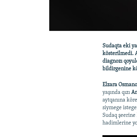
Sudaqta eki ya
kösterilmedi.
diagnozı qoyuld
bildirgenine kö
Elzara Osman
yaşında qızı
A
aytqanına köre
siymege istegen
Sudaq şeerine 
hadimlerine yo