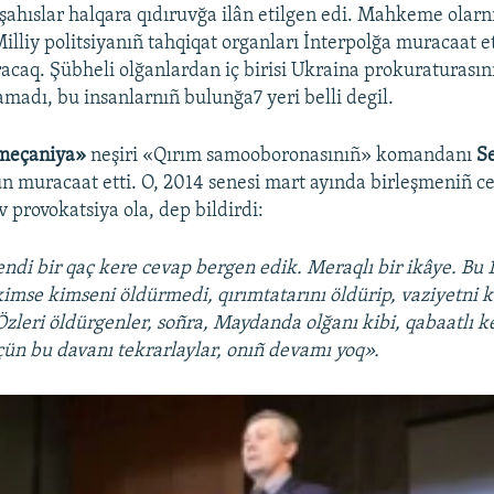
 şahıslar halqara qıdıruvğa ilân etilgen edi. Mahkeme olar
illiy politsiyanıñ tahqiqat organları İnterpolğa muracaat e
racaq. Şübheli olğanlardan iç birisi Ukraina prokuraturasın
amadı, bu insanlarnıñ bulunğa7 yeri belli degil.
meçaniya»
neşiri «Qırım samooboronasınıñ» komandanı
S
ün muracaat etti. O, 2014 senesi mart ayında birleşmeniñ ce
 provokatsiya ola, dep bildirdi:
endi bir qaç kere cevap bergen edik. Meraqlı bir ikâye. Bu
kimse kimseni öldürmedi, qırımtatarını öldürip, vaziyetni 
Özleri öldürgenler, soñra, Maydanda olğanı kibi, qabaatlı ke
ün bu davanı tekrarlaylar, onıñ devamı yoq».