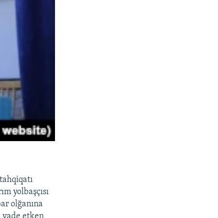
tahqiqatı
rım yolbaşçısı
ar olğanına
a vade etken