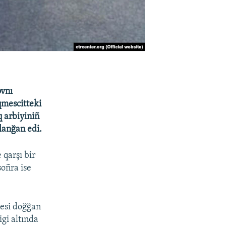
ovnı
qmescitteki
q arbiyiniñ
lanğan edi.
qarşı bir
soñra ise
nesi doğğan
igi altında