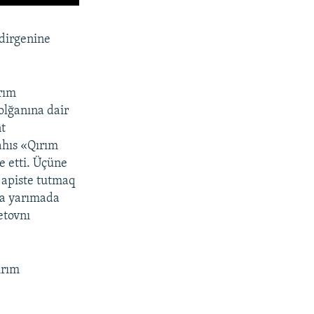
ldirgenine
rım
olğanına dair
nt
ahıs «Qırım
e etti. Üçüne
 apiste tutmaq
ca yarımada
etovnı
ırım