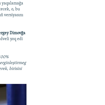
nı yaqalamağa
tecek, o, bu
ıñ versiyasını
ergey Dimovğa
dveli yoq edi
 100%
kerginleştirmeg
rek, birisini