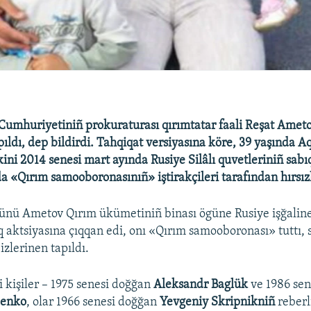
umhuriyetiniñ prokuraturası qırımtatar faali Reşat Amet
pıldı, dep bildirdi. Tahqiqat versiyasına köre, 39 yaşında A
ini 2014 senesi mart ayında Rusiye Silâlı quvetleriniñ sabı
nda «Qırım samooboronasınıñ» iştirakçileri tarafından hırsız
ünü Ametov Qırım ükümetiniñ binası ögüne Rusiye işğaline 
ıq aktsiyasına çıqqan edi, onı «Qırım samooboronası» tuttı, 
izlerinen tapıldı.
 kişiler – 1975 senesi doğğan
Aleksandr Baglük
ve 1986 se
denko
, olar 1966 senesi doğğan
Yevgeniy Skripnikniñ
reberl