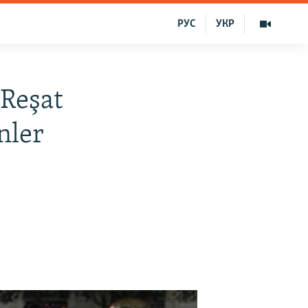
РУС
УКР
 Reşat
nler