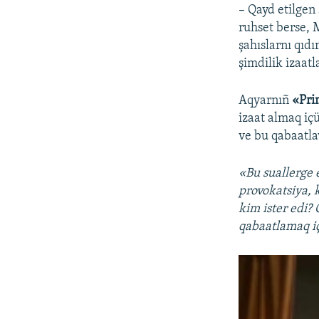
– Qayd etilgen
ruhset berse, M
şahıslarnı qıdı
şimdilik izaatl
Aqyarnıñ
«Pri
izaat almaq iç
ve bu qabaatlav
«Bu suallerge 
provokatsiya, 
kim ister edi? 
qabaatlamaq iç