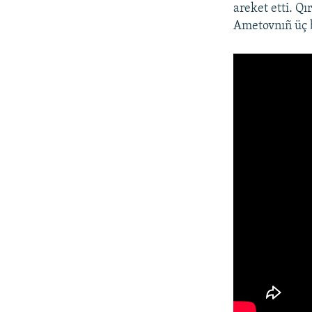
areket etti. Q
Ametovnıñ üç b