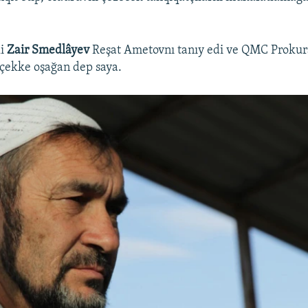
i
Zair Smedlâyev
Reşat Ametovnı tanıy edi ve QMC Prokur
rçekke oşağan dep saya.