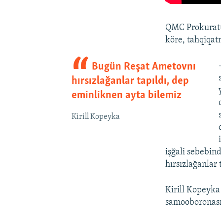
QMC Prokuratu
köre, tahqiqatn
Bugün Reşat Ametovnı
hırsızlağanlar tapıldı, dep
eminliknen ayta bilemiz
Kirill Kopeyka
işğali sebebin
hırsızlağanlar 
Kirill Kopeyka
samooboronasın