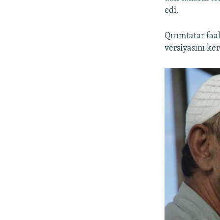
edi.
Qırımtatar faal
versiyasını ke