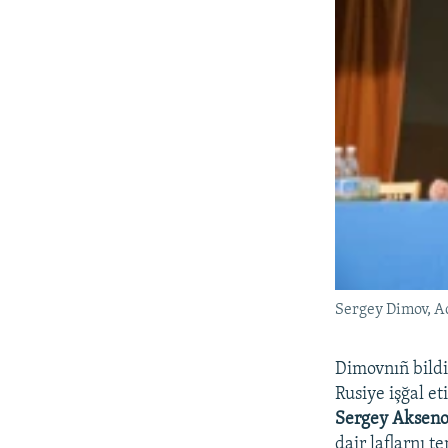
Sergey Dimov, A
Dimovnıñ bildi
Rusiye işğal et
Sergey Aksen
dair laflarnı 