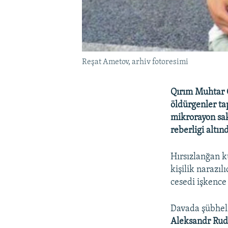
Reşat Ametov, arhiv fotoresimi
Qırım Muhtar C
öldürgenler ta
mikrorayon sak
reberligi altı
Hırsızlanğan k
kişilik narazıl
cesedi işkence 
Davada şübheli
Aleksandr Ru