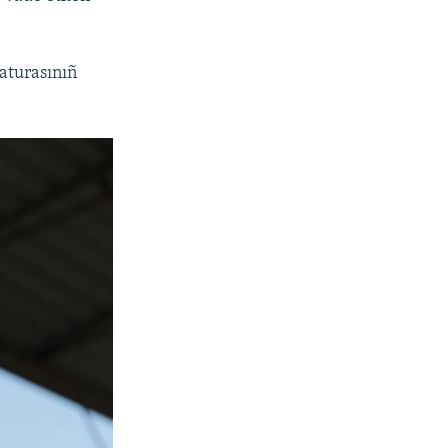
aturasınıñ