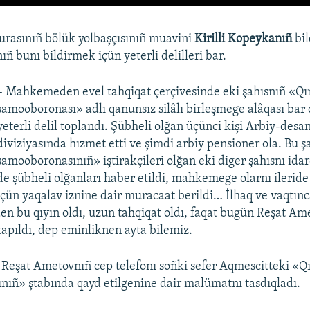
rasınıñ bölük yolbaşçısınıñ muavini
Kirilli Kopeykanıñ
bi
ıñ bunı bildirmek içün yeterli delilleri bar.
– Mahkemeden evel tahqiqat çerçivesinde eki şahısnıñ «Qı
samooboronası» adlı qanunsız silâlı birleşmege alâqası bar 
yeterli delil toplandı. Şübheli olğan üçünci kişi Arbiy-desa
diviziyasında hızmet etti ve şimdi arbiy pensioner ola. Bu ş
samooboronasınıñ» iştirakçileri olğan eki diger şahısnı idar
de şübheli olğanları haber etildi, mahkemege olarnı ileride
içün yaqalav iznine dair muracaat berildi… İlhaq ve vaqtın
den bu qıyın oldı, uzun tahqiqat oldı, faqat bugün Reşat Am
tapıldı, dep eminliknen ayta bilemiz.
 Reşat Ametovnıñ cep telefonı soñki sefer Aqmescitteki «Q
ıñ» ştabında qayd etilgenine dair malümatnı tasdıqladı.