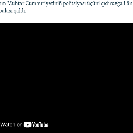
ırım Muhtar Cumhuriyetiniñ politsiyası üçüni qıdıruvğa ilân 
alası qaldı.