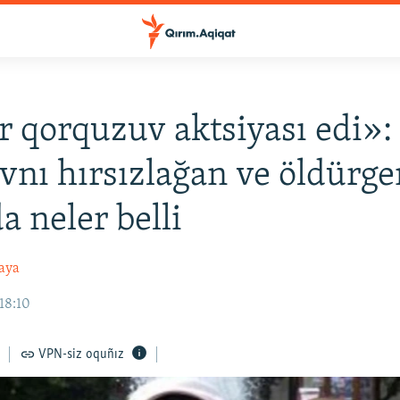
r qorquzuv aktsiyası edi»:
nı hırsızlağan ve öldürge
a neler belli
aya
 18:10
VPN-siz oquñız