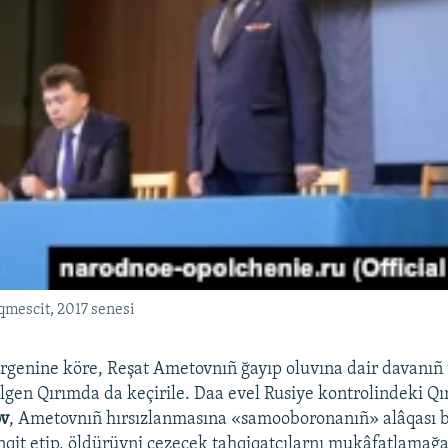
qmescit, 2017 senesi
rgenine köre, Reşat Ametovnıñ ğayıp oluvına dair davanıñ 
ilgen Qırımda da keçirile. Daa evel Rusiye kontrolindeki Qı
ov
, Ametovnıñ hırsızlanmasına «samooboronanıñ» alâqası b
tenqit etip, öldürüvni çezecek tahqiqatçılarnı mukâfatlamağ