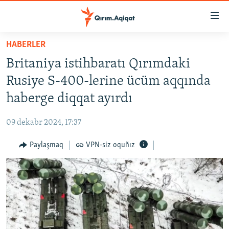
Link
açıqlığı
Esas
HABERLER
mündericege
HABERLER
Britaniya istihbaratı Qırımdaki
qaytmaq
SİYASET
Baş
Rusiye S-400-lerine ücüm aqqında
İQTİSADİYAT
navigatsiyağa
haberge diqqat ayırdı
qaytmaq
CEMİYET
Qıdıruvğa
09 dekabr 2024, 17:37
MEDENİYET
qaytmaq
Paylaşmaq
VPN-siz oquñız
İNSAN AQLARI
VİDEO
SÜRET
BLOGLAR
FİKİR