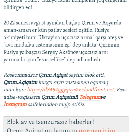
Qırımda "Podlöt" Rusiye radar kompleksi yoq etilgenini
bildirgen edi.
2022 senesi avgust ayından başlap Qırım ve Aqyarda
aman-aman er kün patlav sesleri eşitile. Rusiye
akimiyeti bunı "Ukrayina uçucısızlarına" qarşı ateş ve
"ava mudafaa sistemasınıñ işi" dep añlata. Qırımnıñ
Rusiye yolbaşçısı Sergey Aksönov uçucısızlarnı
yarımada içün "esas telüke" dep adlandırdı.
Roskomnadzor
Qırım.Aqiqat
saytını blok etti.
Qırım.Aqiqatnı
küzgü saytı vastasınen oqumaq
mümkün:
https://d3454ggyqnys2v.cloudfront.net
. Esas
adise-vaqialarnı
Qırım.Aqiqatnıñ
Telegram
ve
İnstagram
saifelerinden taqip etiñiz.
Bloklav ve tsenzurasız haberler!
Qırım.Aqiqat qullanımını
qurmaq içün