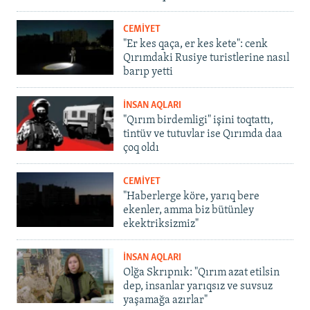
CEMİYET
"Er kes qaça, er kes kete": cenk
Qırımdaki Rusiye turistlerine nasıl
barıp yetti
İNSAN AQLARI
"Qırım birdemligi" işini toqtattı,
tintüv ve tutuvlar ise Qırımda daa
çoq oldı
CEMİYET
"Haberlerge köre, yarıq bere
ekenler, amma biz bütünley
ekektriksizmiz"
İNSAN AQLARI
Olğa Skrıpnık: "Qırım azat etilsin
dep, insanlar yarıqsız ve suvsuz
yaşamağa azırlar"