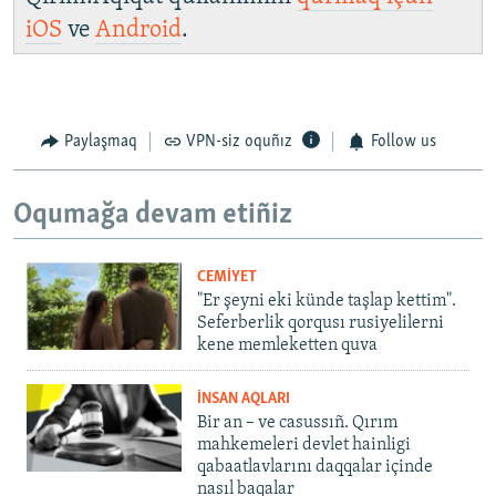
iOS
ve
Android
.
Paylaşmaq
VPN-siz oquñız
Follow us
Oqumağa devam etiñiz
CEMİYET
"Er şeyni eki künde taşlap kettim".
Seferberlik qorqusı rusiyelilerni
kene memleketten quva
İNSAN AQLARI
Bir an – ve casussıñ. Qırım
mahkemeleri devlet hainligi
qabaatlavlarını daqqalar içinde
nasıl baqalar