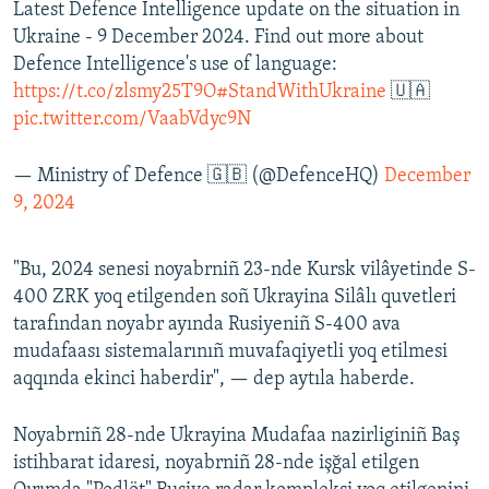
Latest Defence Intelligence update on the situation in
Ukraine - 9 December 2024. Find out more about
Defence Intelligence's use of language:
https://t.co/zlsmy25T9O
#StandWithUkraine
🇺🇦
pic.twitter.com/VaabVdyc9N
— Ministry of Defence 🇬🇧 (@DefenceHQ)
December
9, 2024
"Bu, 2024 senesi noyabrniñ 23-nde Kursk vilâyetinde S-
400 ZRK yoq etilgenden soñ Ukrayina Silâlı quvetleri
tarafından noyabr ayında Rusiyeniñ S-400 ava
mudafaası sistemalarınıñ muvafaqiyetli yoq etilmesi
aqqında ekinci haberdir", — dep aytıla haberde.
Noyabrniñ 28-nde Ukrayina Mudafaa nazirliginiñ Baş
istihbarat idaresi, noyabrniñ 28-nde işğal etilgen