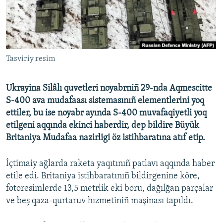
Русский
Українською
Tasviriy resim
QOŞULIÑIZ!
Ukrayina Silâlı quvetleri noyabrniñ 29-nda Aqmescitte
S-400 ava mudafaası sistemasınıñ elementlerini yoq
RFE/RS bütün saytları
ettiler, bu ise noyabr ayında S-400 muvafaqiyetli yoq
etilgeni aqqında ekinci haberdir, dep bildire Büyük
Britaniya Mudafaa nazirligi öz istihbaratına atıf etip.
İçtimaiy ağlarda raketa yaqıtınıñ patlavı aqqında haber
etile edi. Britaniya istihbaratınıñ bildirgenine köre,
fotoresimlerde 13,5 metrlik eki boru, dağılğan parçalar
ve beş qaza-qurtaruv hızmetiniñ maşinası tapıldı.