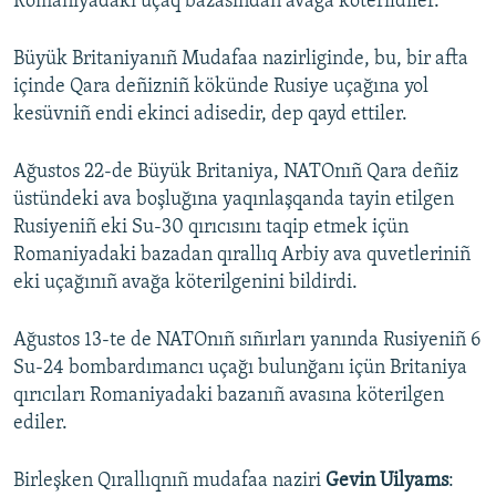
Romaniyadaki uçaq bazasından avağa köterildiler.
Büyük Britaniyanıñ Mudafaa nazirliginde, bu, bir afta
içinde Qara deñizniñ kökünde Rusiye uçağına yol
kesüvniñ endi ekinci adisedir, dep qayd ettiler.
Ağustos 22-de Büyük Britaniya, NATOnıñ Qara deñiz
üstündeki ava boşluğına yaqınlaşqanda tayin etilgen
Rusiyeniñ eki Su-30 qırıcısını taqip etmek içün
Romaniyadaki bazadan qırallıq Arbiy ava quvetleriniñ
eki uçağınıñ avağa köterilgenini bildirdi.
Ağustos 13-te de NATOnıñ sıñırları yanında Rusiyeniñ 6
Su-24 bombardımancı uçağı bulunğanı içün Britaniya
qırıcıları Romaniyadaki bazanıñ avasına köterilgen
ediler.
Birleşken Qırallıqnıñ mudafaa naziri
Gevin Uilyams
: