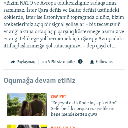
«Bizim NATO ve Avropa telükesizligine sadaqatımız
sarsılmaz. İster Qara deñiz ve Baltıq deñizi üstündeki
köklerde, ister ise Estoniyanıñ toprağında oluñız, bizim
areketlerimiz açıq bir signal yollaylar – biz tecavuznıñ
er angi aktına ortaqlaşıp qarşılıq köstermege azırmız ve
er angi telükege yol bermemek içün Şarqiy Avropadaki
ittifaqdaşlarımızğa qol tutacaqmız», – dep qayd etti.​
Paylaşmaq
VPN-siz oquñız
Follow us
Oqumağa devam etiñiz
CEMİYET
"Er şeyni eki künde taşlap kettim".
Seferberlik qorqusı rusiyelilerni
kene memleketten quva