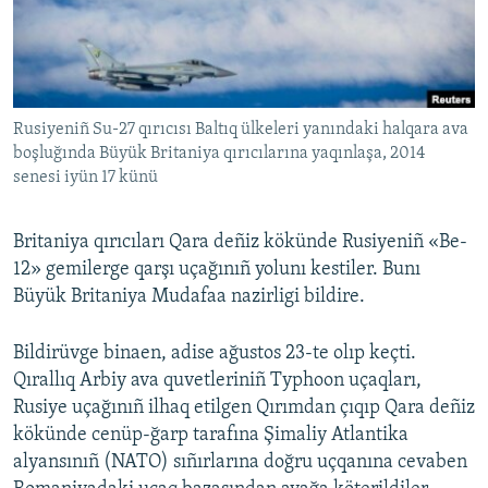
Русский
Українською
Rusiyeniñ Su-27 qırıcısı Baltıq ülkeleri yanındaki halqara ava
QOŞULIÑIZ!
boşluğında Büyük Britaniya qırıcılarına yaqınlaşa, 2014
senesi iyün 17 künü
RFE/RS bütün saytları
Britaniya qırıcıları Qara deñiz kökünde Rusiyeniñ «Be-
12» gemilerge qarşı uçağınıñ yolunı kestiler. Bunı
Büyük Britaniya Mudafaa nazirligi bildire.
Bildirüvge binaen, adise ağustos 23-te olıp keçti.
Qırallıq Arbiy ava quvetleriniñ Typhoon uçaqları,
Rusiye uçağınıñ ilhaq etilgen Qırımdan çıqıp Qara deñiz
kökünde cenüp-ğarp tarafına Şimaliy Atlantika
alyansınıñ (NATO) sıñırlarına doğru uçqanına cevaben