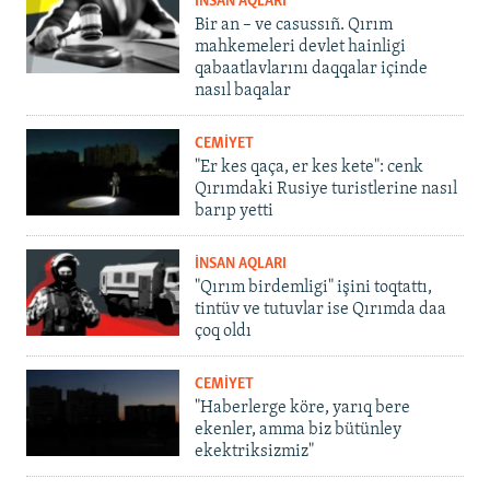
İNSAN AQLARI
Bir an – ve casussıñ. Qırım
mahkemeleri devlet hainligi
qabaatlavlarını daqqalar içinde
nasıl baqalar
CEMİYET
"Er kes qaça, er kes kete": cenk
Qırımdaki Rusiye turistlerine nasıl
barıp yetti
İNSAN AQLARI
"Qırım birdemligi" işini toqtattı,
tintüv ve tutuvlar ise Qırımda daa
çoq oldı
CEMİYET
"Haberlerge köre, yarıq bere
ekenler, amma biz bütünley
ekektriksizmiz"