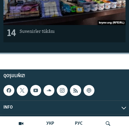
14
Suvenirler tükânı
QOŞULIÑIZ!
INFO
© Qırım.Aqiqat, 2026 | All Rights Reserved.
УКР
РУС