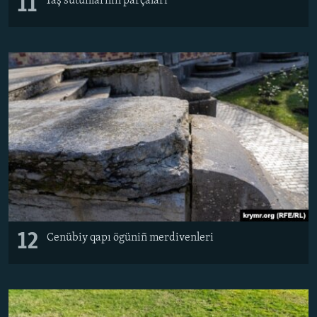
11
Taş sutunlarnıñ parçaları
12
Cenübiy qapı ögüniñ merdivenleri