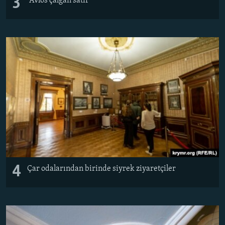
3
"Avlos çalğan satir"
4
Çar odalarından birinde siyrek ziyaretçiler