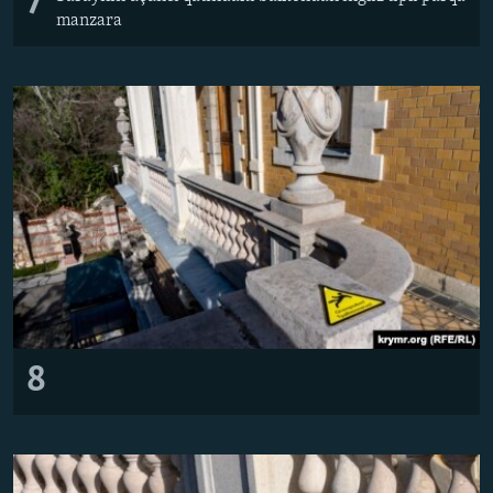
7
manzara
8