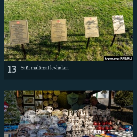
13
Yañı malümat levhaları