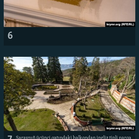
6
Saraynıñ üçünci qatındaki balkondan ingliz tipli parqa