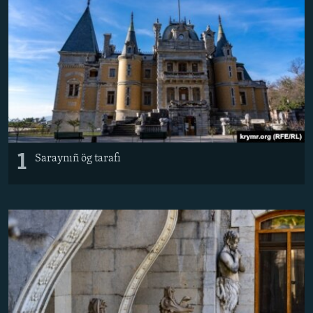
Русский
Українською
QOŞULIÑIZ!
RFE/RS bütün saytları
1
Saraynıñ ög tarafı