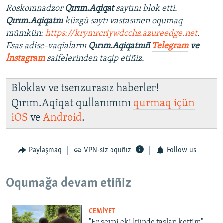
Roskomnadzor
Qırım.Aqiqat
saytını blok etti.
Qırım.Aqiqatnı
küzgü saytı vastasınen oqumaq
mümkün:
https://krymrcriywdcchs.azureedge.net
.
Esas adise-vaqialarnı
Qırım.Aqiqatnıñ
Telegram
ve
İnstagram
saifelerinden taqip etiñiz.
Bloklav ve tsenzurasız haberler!
Qırım.Aqiqat qullanımını
qurmaq içün
iOS
ve
Android
.
Paylaşmaq
VPN-siz oquñız
Follow us
Oqumağa devam etiñiz
CEMİYET
"Er şeyni eki künde taşlap kettim".