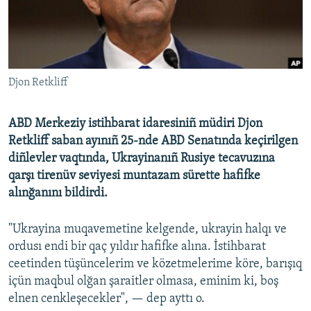
Русский
Українською
Djon Retkliff
QOŞULIÑIZ!
ABD Merkeziy istihbarat idaresiniñ müdiri Djon
Retkliff saban ayınıñ 25-nde ABD Senatında keçirilgen
RFE/RS bütün saytları
diñlevler vaqtında, Ukrayinanıñ Rusiye tecavuzına
qarşı tirenüv seviyesi muntazam sürette hafifke
alınğanını bildirdi.
"Ukrayina muqavemetine kelgende, ukrayin halqı ve
ordusı endi bir qaç yıldır hafifke alına. İstihbarat
ceetinden tüşüncelerim ve közetmelerime köre, barışıq
içün maqbul olğan şaraitler olmasa, eminim ki, boş
elnen cenkleşecekler", — dep ayttı o.