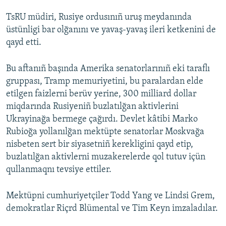
TsRU müdiri, Rusiye ordusınıñ uruş meydanında
üstünligi bar olğanını ve yavaş-yavaş ileri ketkenini de
qayd etti.
Bu aftanıñ başında Amerika senatorlarınıñ eki taraflı
gruppası, Tramp memuriyetini, bu paralardan elde
etilgen faizlerni berüv yerine, 300 milliard dollar
miqdarında Rusiyeniñ buzlatılğan aktivlerini
Ukrayinağa bermege çağırdı. Devlet kâtibi Marko
Rubioğa yollanılğan mektüpte senatorlar Moskvağa
nisbeten sert bir siyasetniñ kerekligini qayd etip,
buzlatılğan aktivlerni muzakerelerde qol tutuv içün
qullanmaqnı tevsiye ettiler.
Mektüpni cumhuriyetçiler Todd Yang ve Lindsi Grem,
demokratlar Riçrd Blümental ve Tim Keyn imzaladılar.