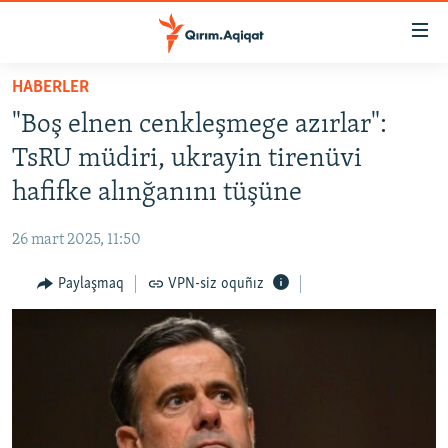
Link
açıqlığı
Esas
HABERLER
mündericege
HABERLER
"Boş elnen cenkleşmege azırlar":
qaytmaq
SİYASET
Baş
TsRU müdiri, ukrayin tirenüvi
İQTİSADİYAT
navigatsiyağa
hafifke alınğanını tüşüne
qaytmaq
CEMİYET
Qıdıruvğa
26 mart 2025, 11:50
MEDENİYET
qaytmaq
Paylaşmaq
VPN-siz oquñız
İNSAN AQLARI
VİDEO
SÜRET
BLOGLAR
FİKİR