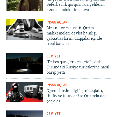
Seferberlik qorqusı rusiyelilerni
kene memleketten quva
İNSAN AQLARI
Bir an – ve casussıñ. Qırım
mahkemeleri devlet hainligi
qabaatlavlarını daqqalar içinde
nasıl baqalar
CEMİYET
"Er kes qaça, er kes kete": cenk
Qırımdaki Rusiye turistlerine nasıl
barıp yetti
İNSAN AQLARI
"Qırım birdemligi" işini toqtattı,
tintüv ve tutuvlar ise Qırımda daa
çoq oldı
CEMİYET