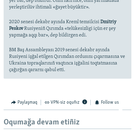
yer bar, dep bildirdi. Onıñ fikirince, onıñ yarımadada
yerleştirilüv ihtimali «ğayet büyüktir».
2020 senesi dekabr ayında Kreml temsilcisi
Dmitriy
Peskov
Rusiyeniñ Qırımda «telükesizligi içün er şey
yapmağa aqqı bar», dep bildirgen edi.
BM Baş Assambleyası 2019 senesi dekabr ayında
Rusiyeni işğal etilgen Qırımdan ordusını çıqarmasına ve
Ukraina topraqlarınıñ vaqtınca işğalini toqtatmasına
çağırğan qararnı qabul etti.
Paylaşmaq
VPN-siz oquñız
Follow us
Oqumağa devam etiñiz