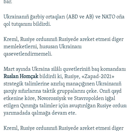
bar.
Ukrainanıñ ğarbiy ortaqları (ABD ve AB) ve NATO oña
qol tutqanını bildirdi.
Kreml, Rusiye ordusınıñ Rusiyede areket etmesi diger
memleketlerni, hususan Ukrainanı
qasevetlendirmemeli.
Mart ayında Ukraina silâlı quvetleriniñ baş komandanı
Ruslan Homçak
bildirdi ki, Rusiye, «Zapad-2021»
strategik talimlerine azırlıq manaçığınen Ukrainanıñ
şarqiy sıñırlarına taktik gruppalarını çeke. Onıñ qayd
etkenine köre, Novorossiysk ve Stavropolden işğal
etilgen Qırımğa talimler içün avuştırılğan Rusiye ordusı
yarımadada qalmağa devam ete.
Kreml, Rusiye ordusınıñ Rusiyede areket etmesi diger