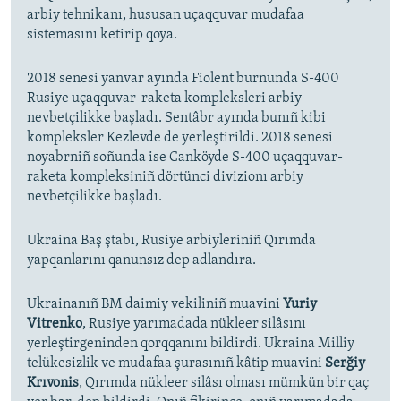
arbiy tehnikanı, hususan uçaqquvar mudafaa
sistemasını ketirip qoya.
2018 senesi yanvar ayında Fiolent burnunda S-400
Rusiye uçaqquvar-raketa kompleksleri arbiy
nevbetçilikke başladı. Sentâbr ayında bunıñ kibi
kompleksler Kezlevde de yerleştirildi. 2018 senesi
noyabrniñ soñunda ise Canköyde S-400 uçaqquvar-
raketa kompleksiniñ dörtünci divizionı arbiy
nevbetçilikke başladı.
Ukraina Baş ştabı, Rusiye arbiyleriniñ Qırımda
yapqanlarını qanunsız dep adlandıra.
Ukrainanıñ BM daimiy vekiliniñ muavini
Yuriy
Vitrenko
, Rusiye yarımadada nükleer silâsını
yerleştirgeninden qorqqanını bildirdi. Ukraina Milliy
telükesizlik ve mudafaa şurasınıñ kâtip muavini
Serğiy
Krıvonis
, Qırımda nükleer silâsı olması mümkün bir qaç