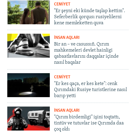
CEMİYET
"Er şeyni eki künde taşlap kettim".
Seferberlik qorqusı rusiyelilerni
kene memleketten quva
İNSAN AQLARI
Bir an – ve casussıñ. Qırım
mahkemeleri devlet hainligi
qabaatlavlarını daqqalar içinde
nasıl baqalar
CEMİYET
"Er kes qaça, er kes kete": cenk
Qırımdaki Rusiye turistlerine nasıl
barıp yetti
İNSAN AQLARI
"Qırım birdemligi" işini toqtattı,
tintüv ve tutuvlar ise Qırımda daa
çoq oldı