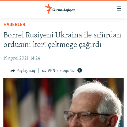
Link
açıqlığı
Esas
HABERLER
mündericege
HABERLER
Borrel Rusiyeni Ukraina ile sıñırdan
qaytmaq
SİYASET
Baş
ordusını keri çekmege çağırdı
İQTİSADİYAT
navigatsiyağa
qaytmaq
19 aprel 2021, 14:24
CEMİYET
Qıdıruvğa
MEDENİYET
Paylaşmaq
VPN-siz oquñız
qaytmaq
İNSAN AQLARI
VİDEO
SÜRET
BLOGLAR
FİKİR