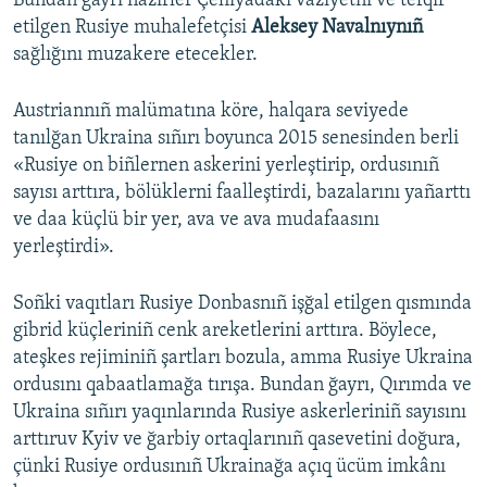
Bundan ğayrı nazirler Çehiyadaki vaziyetni ve tefqif
etilgen Rusiye muhalefetçisi
Aleksey Navalnıynıñ
sağlığını muzakere etecekler. ​
Austriannıñ malümatına köre, halqara seviyede
tanılğan Ukraina sıñırı boyunca 2015 senesinden berli
«Rusiye on biñlernen askerini yerleştirip, ordusınıñ
sayısı arttıra, bölüklerni faalleştirdi, bazalarını yañarttı
ve daa küçlü bir yer, ava ve ava mudafaasını
yerleştirdi».
Soñki vaqıtları Rusiye Donbasnıñ işğal etilgen qısmında
gibrid küçleriniñ cenk areketlerini arttıra. Böylece,
ateşkes rejiminiñ şartları bozula, amma Rusiye Ukraina
ordusını qabaatlamağa tırışa. Bundan ğayrı, Qırımda ve
Ukraina sıñırı yaqınlarında Rusiye askerleriniñ sayısını
arttıruv Kyiv ve ğarbiy ortaqlarınıñ qasevetini doğura,
çünki Rusiye ordusınıñ Ukrainağa açıq ücüm imkânı