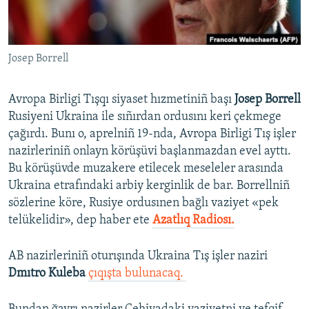
Русский
Українською
Josep Borrell
QOŞULIÑIZ!
Avropa Birligi Tışqı siyaset hızmetiniñ başı
Josep Borrell
Rusiyeni Ukraina ile sıñırdan ordusını keri çekmege
çağırdı. Bunı o, aprelniñ 19-nda, Avropa Birligi Tış işler
RFE/RS bütün saytları
nazirleriniñ onlayn körüşüvi başlanmazdan evel ayttı.
Bu körüşüvde muzakere etilecek meseleler arasında
Ukraina etrafındaki arbiy kerginlik de bar. Borrellniñ
sözlerine köre, Rusiye ordusınen bağlı vaziyet «pek
telükelidir», dep haber ete
Azatlıq Radiosı.
AB nazirleriniñ oturışında Ukraina Tış işler naziri
Dmıtro Kuleba
çıqışta bulunacaq. ​