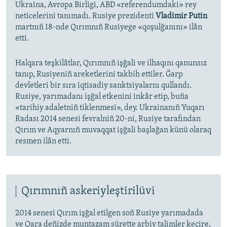
Ukraina, Avropa Birligi, ABD «referendumdaki» rey
neticelerini tanımadı. Rusiye prezidenti
Vladimir Putin
martnıñ 18-nde Qırımnıñ Rusiyege «qoşulğanını» ilân
etti.
Halqara teşkilâtlar, Qırımnıñ işğali ve ilhaqını qanunsız
tanıp, Rusiyeniñ areketlerini takbih ettiler. Ğarp
devletleri bir sıra iqtisadiy sanktsiyalarnı qullandı.
Rusiye, yarımadanı işğal etkenini inkâr etip, buña
«tarihiy adaletniñ tiklenmesi», dey. Ukrainanıñ Yuqarı
Radası 2014 senesi fevralniñ 20-ni, Rusiye tarafından
Qırım ve Aqyarnıñ muvaqqat işğali başlağan künü olaraq
resmen ilân etti.
Qırımnıñ askeriyleştirilüvi
2014 senesi Qırım işğal etilgen soñ Rusiye yarımadada
ve Qara deñizde muntazam sürette arbiy talimler keçire,