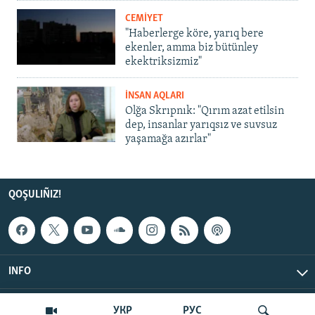
CEMİYET
"Haberlerge köre, yarıq bere
ekenler, amma biz bütünley
ekektriksizmiz"
İNSAN AQLARI
Olğa Skrıpnık: "Qırım azat etilsin
dep, insanlar yarıqsız ve suvsuz
yaşamağa azırlar"
QOŞULIÑIZ!
INFO
© Qırım.Aqiqat, 2026 | All Rights Reserved.
УКР
РУС