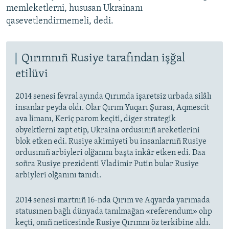
memleketlerni, hususan Ukrainanı
qasevetlendirmemeli, dedi.
Qırımnıñ Rusiye tarafından işğal
etilüvi
2014 senesi fevral ayında Qırımda işaretsiz urbada silâlı
insanlar peyda oldı. Olar Qırım Yuqarı Şurası, Aqmescit
ava limanı, Keriç parom keçiti, diger strategik
obyektlerni zapt etip, Ukraina ordusınıñ areketlerini
blok etken edi. Rusiye akimiyeti bu insanlarnıñ Rusiye
ordusınıñ arbiyleri olğanını başta inkâr etken edi. Daa
soñra Rusiye prezidenti Vladimir Putin bular Rusiye
arbiyleri olğanını tanıdı.
2014 senesi martnıñ 16-nda Qırım ve Aqyarda yarımada
statusınen bağlı dünyada tanılmağan «referendum» olıp
keçti, onıñ neticesinde Rusiye Qırımnı öz terkibine aldı.