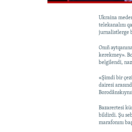
Ukraina medeni
telekanalını qa
jurnalistlerge b
Onıñ aytqanına
kerekmey». Bo
belgilendi, naz
«Şimdi bir çez
dairesi arasınd
Borodânskıynı
Bazarertesi kü
bildirdi. Şu s
marafonını baş