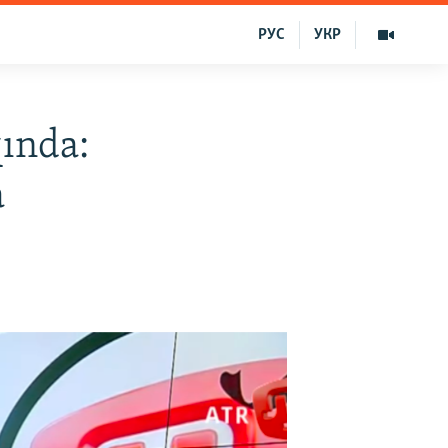
РУС
УКР
ında:
a