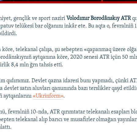
yet, gençlik ve sport naziri
Volodımır Borodânskıy ATR
qı
patuv telükesi bar olğanını inkâr ete. Bu aqta o, fevralniñ 
ildirdi.
 köre, telekanal çalışa, şu sebepten «qapanmaq üzere olğ
rodânskıynıñ aytqanına köre, 2020 senesi ATR içün 50 ml
irlik 8,4 mln ğrn tahsis etti.
im qıdıramız. Devlet qazna idaresi bunı yapmadı, çünki A
a devlet satın aluvları qanunında bazı terslikler qayd etildi
ñ aytqanlarını
«Ukrinform»
.
nü, fevralniñ 10-nda, ATR qırımtatar telekanalı esapları blo
ebepten telekanal alıp barıcı ve musafirler olmağan yayın
lattı.