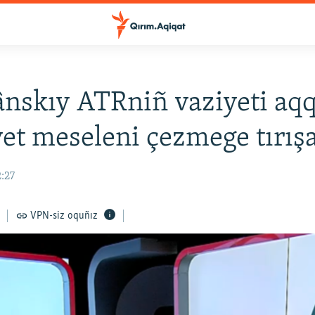
nskıy ATRniñ vaziyeti aqq
et meseleni çezmege tırış
2:27
VPN-siz oquñız