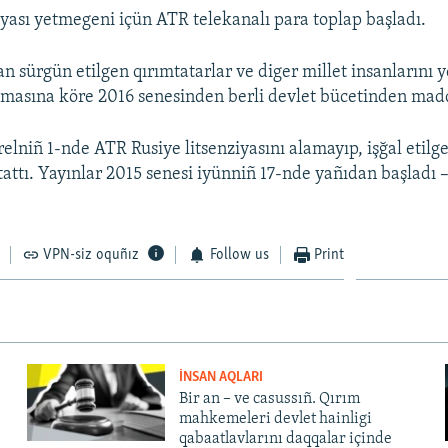
yası yetmegeni içün ATR telekanalı para toplap başladı.
 sürgün etilgen qırımtatarlar ve diger millet insanlarını y
masına köre 2016 senesinden berli devlet bücetinden madd
relniñ 1-nde ATR Rusiye litsenziyasını alamayıp, işğal etil
tattı. Yayınlar 2015 senesi iyünniñ 17-nde yañıdan başladı 
VPN-siz oquñız
Follow us
Print
İNSAN AQLARI
Bir an – ve casussıñ. Qırım
mahkemeleri devlet hainligi
qabaatlavlarını daqqalar içinde