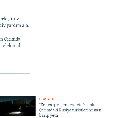
erleştirüv
iy yardım ala.
gen Qırımda
– telekanal
CEMİYET
"Er kes qaça, er kes kete": cenk
Qırımdaki Rusiye turistlerine nasıl
barıp yetti