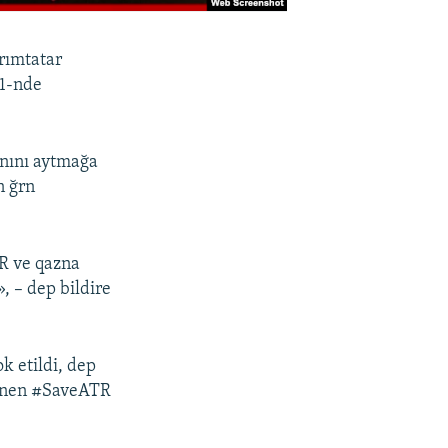
rımtatar
11-nde
anını aytmağa
n ğrn
TR ve qazna
», – dep bildire
k etildi, dep
larnen #SaveATR