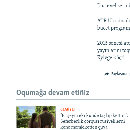
Daa evel sermi
ATR Ukrainadan
bücet program
2015 senesi ap
yayınlarını toq
Kyivge köçti.
Paylaşmaq
Oqumağa devam etiñiz
CEMİYET
"Er şeyni eki künde taşlap kettim".
Seferberlik qorqusı rusiyelilerni
kene memleketten quva