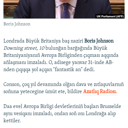
Русский
Українською
Boris Johnson
QOŞULIÑIZ!
Londrada Büyük Britaniya baş naziri
Boris Johnson
Downing street, 10
bulunğan barğağında Büyük
Britaniyaniyanıñ Avropa Birliginden çıqması aqqında
RFE/RS bütün saytları
añlaşmanı imzaladı. O, adisege yanvar 31-inde AB-
nden çıqışqa yol açqan "fantastik an" dedi.
Conson, çoq yıl devamında olğan dava ve zıtlaşuvlarnıñ
soñuna yetecegine ümüt ete, bildire
Azatlıq Radiosı.
Daa evel Avropa Birligi devletleriniñ başları Brusselde
aynı vesiqanı imzaladı, ondan soñ onı Londrağa alıp
kettiler.