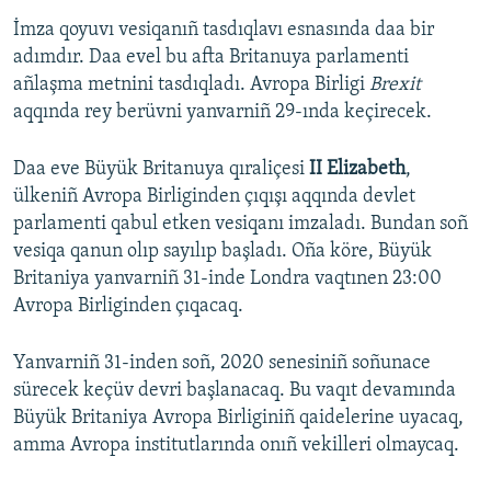
İmza qoyuvı vesiqanıñ tasdıqlavı esnasında daa bir
adımdır. Daa evel bu afta Britanuya parlamenti
añlaşma metnini tasdıqladı. Avropa Birligi
Brexit
aqqında rey berüvni yanvarniñ 29-ında keçirecek.
Daa eve Büyük Britanuya qıraliçesi
II Elizabeth
,
ülkeniñ Avropa Birliginden çıqışı aqqında devlet
parlamenti qabul etken vesiqanı imzaladı. Bundan soñ
vesiqa qanun olıp sayılıp başladı. Oña köre, Büyük
Britaniya yanvarniñ 31-inde Londra vaqtınen 23:00
Avropa Birliginden çıqacaq.
Yanvarniñ 31-inden soñ, 2020 senesiniñ soñunace
sürecek keçüv devri başlanacaq. Bu vaqıt devamında
Büyük Britaniya Avropa Birliginiñ qaidelerine uyacaq,
amma Avropa institutlarında onıñ vekilleri olmaycaq.