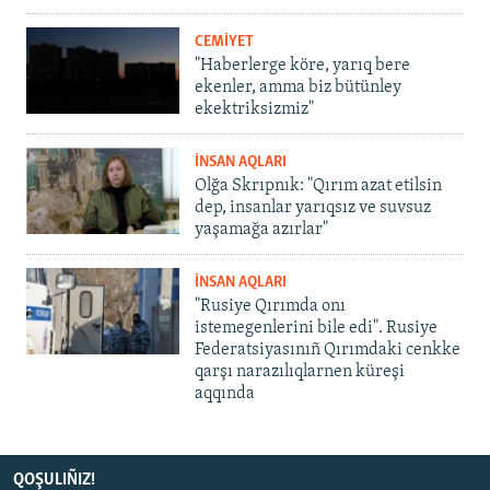
CEMİYET
"Haberlerge köre, yarıq bere
ekenler, amma biz bütünley
ekektriksizmiz"
İNSAN AQLARI
Olğa Skrıpnık: "Qırım azat etilsin
dep, insanlar yarıqsız ve suvsuz
yaşamağa azırlar"
İNSAN AQLARI
"Rusiye Qırımda onı
istemegenlerini bile edi". Rusiye
Federatsiyasınıñ Qırımdaki cenkke
qarşı narazılıqlarnen küreşi
aqqında
QOŞULIÑIZ!