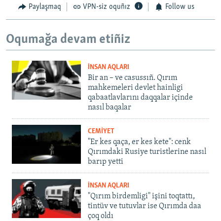
Paylaşmaq
VPN-siz oquñız
Follow us
Oqumağa devam etiñiz
İNSAN AQLARI
Bir an – ve casussıñ. Qırım
mahkemeleri devlet hainligi
qabaatlavlarını daqqalar içinde
nasıl baqalar
CEMİYET
"Er kes qaça, er kes kete": cenk
Qırımdaki Rusiye turistlerine nasıl
barıp yetti
İNSAN AQLARI
"Qırım birdemligi" işini toqtattı,
tintüv ve tutuvlar ise Qırımda daa
çoq oldı