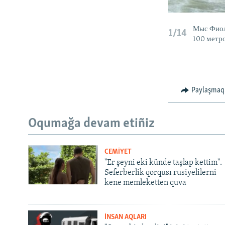
Мыс Фиол
1/14
100 метр
Paylaşmaq
Oqumağa devam etiñiz
CEMİYET
"Er şeyni eki künde taşlap kettim".
Seferberlik qorqusı rusiyelilerni
kene memleketten quva
İNSAN AQLARI