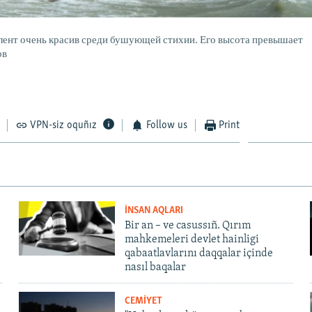
ент очень красив среди бушующей стихии. Его высота превышает
ов
VPN-siz oquñız
Follow us
Print
İNSAN AQLARI
Bir an – ve casussıñ. Qırım
mahkemeleri devlet hainligi
qabaatlavlarını daqqalar içinde
nasıl baqalar
CEMİYET