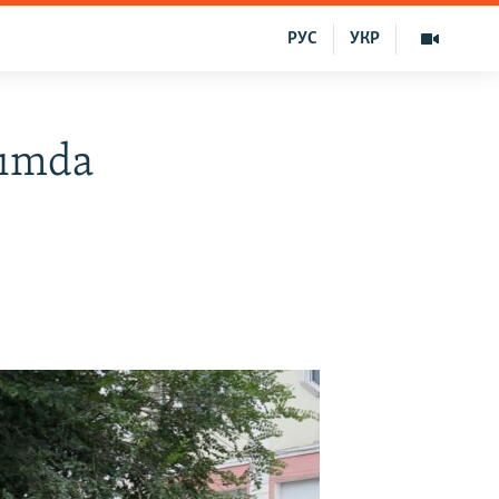
РУС
УКР
rımda