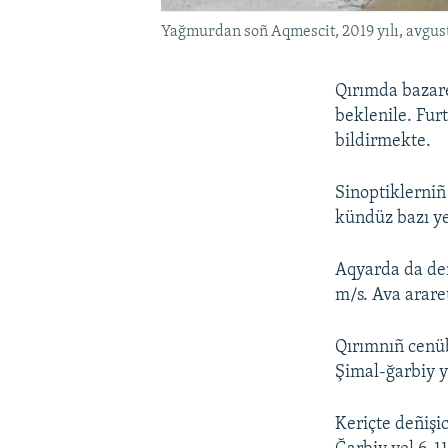
Yağmurdan soñ Aqmescit, 2019 yılı, avgust
Qırımda bazare
beklenile. Fur
bildirmekte.
Sinoptiklerniñ
kündüz bazı ye
Aqyarda da deñ
m/s. Ava arare
Qırımnıñ cenübi
Şimal-ğarbiy y
Keriçte deñişi