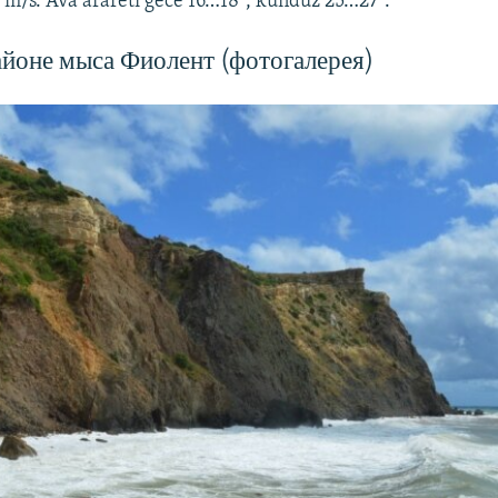
1 m/s. Ava arareti gece 16…18º, kündüz 25…27º.
йоне мыса Фиолент (фотогалерея)