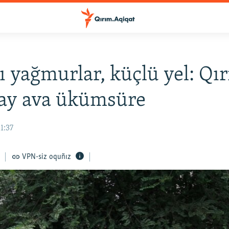
ı yağmurlar, küçlü yel: Qı
ay ava ükümsüre
1:37
VPN-siz oquñız