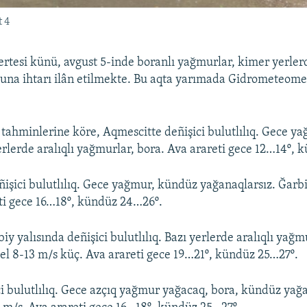
 4
rtesi künü, avgust 5-inde boranlı yağmurlar, kimer yerler
tuna ihtarı ilân etilmekte. Bu aqta yarımada Gidrometeome
 tahminlerine köre, Aqmescitte deñişici bulutlılıq. Gece ya
rlerde aralıqlı yağmurlar, bora. Ava arareti gece 12…14º,
işici bulutlılıq. Gece yağmur, kündüz yağanaqlarsız. Ğarbi
ti gece 16…18º, kündüz 24…26º.
y yalısında deñişici bulutlılıq. Bazı yerlerde aralıqlı yağm
el 8-13 m/s küç. Ava arareti gece 19…21º, kündüz 25…27º.
ci bulutlılıq. Gece azçıq yağmur yağacaq, bora, kündüz yağa