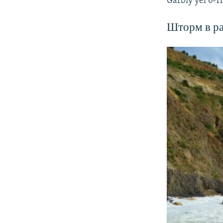
Ğarbiy yel 6-1
Шторм в ра