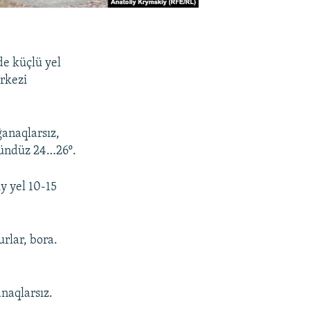
de küçlü yel
rkezi
ğanaqlarsız,
 kündüz 24…26º.
y yel 10-15
urlar, bora.
naqlarsız.