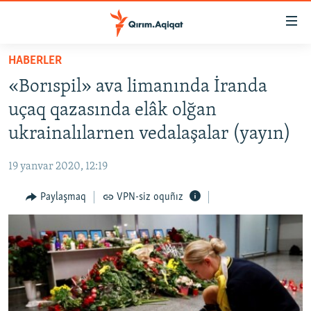
Link
açıqlığı
Esas
HABERLER
mündericege
HABERLER
«Borıspil» ava limanında İranda
qaytmaq
SİYASET
Baş
uçaq qazasında elâk olğan
İQTİSADİYAT
navigatsiyağa
ukrainalılarnen vedalaşalar (yayın)
qaytmaq
CEMİYET
Qıdıruvğa
19 yanvar 2020, 12:19
MEDENİYET
qaytmaq
Paylaşmaq
VPN-siz oquñız
İNSAN AQLARI
VİDEO
SÜRET
BLOGLAR
FİKİR