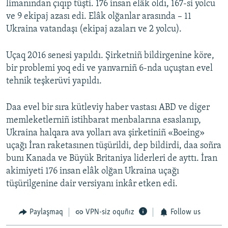
limanından çıqıp tüşti. 176 insan elâk oldı, 167-si yolcu
ve 9 ekipaj azası edi. Elâk olğanlar arasında – 11
Ukraina vatandaşı (ekipaj azaları ve 2 yolcu).
Uçaq 2016 senesi yapıldı. Şirketniñ bildirgenine köre,
bir problemi yoq edi ve yanvarniñ 6-nda uçuştan evel
tehnik teşkerüvi yapıldı.
Daa evel bir sıra kütleviy haber vastası ABD ve diger
memleketlerniñ istihbarat menbalarına esaslanıp,
Ukraina halqara ava yolları ava şirketiniñ «Boeing»
uçağı İran raketasınen tüşürildi, dep bildirdi, daa soñra
bunı Kanada ve Büyük Britaniya liderleri de ayttı. İran
akimiyeti 176 insan elâk olğan Ukraina uçağı
tüşürilgenine dair versiyanı inkâr etken edi.
Paylaşmaq
VPN-siz oquñız
Follow us