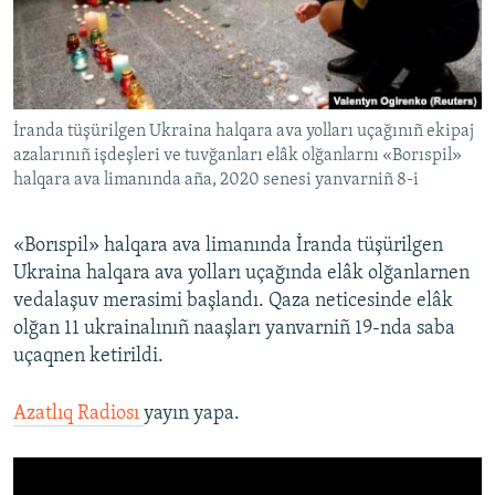
Русский
Українською
İranda tüşürilgen Ukraina halqara ava yolları uçağınıñ ekipaj
QOŞULIÑIZ!
azalarınıñ işdeşleri ve tuvğanları elâk olğanlarnı «Borıspil»
halqara ava limanında aña, 2020 senesi yanvarniñ 8-i
RFE/RS bütün saytları
«Borıspil» halqara ava limanında İranda tüşürilgen
Ukraina halqara ava yolları uçağında elâk olğanlarnen
vedalaşuv merasimi başlandı. Qaza neticesinde elâk
olğan 11 ukrainalınıñ naaşları yanvarniñ 19-nda saba
uçaqnen ketirildi.
Azatlıq Radiosı
yayın yapa.