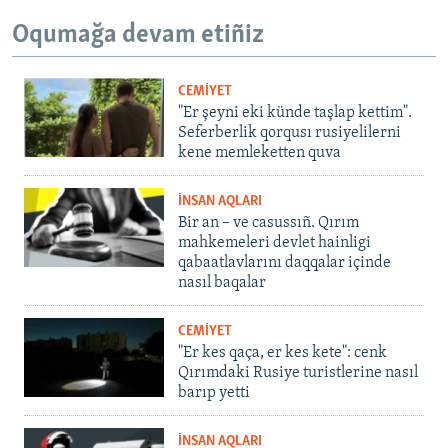
Oqumağa devam etiñiz
CEMİYET
"Er şeyni eki künde taşlap kettim".
Seferberlik qorqusı rusiyelilerni
kene memleketten quva
İNSAN AQLARI
Bir an – ve casussıñ. Qırım
mahkemeleri devlet hainligi
qabaatlavlarını daqqalar içinde
nasıl baqalar
CEMİYET
"Er kes qaça, er kes kete": cenk
Qırımdaki Rusiye turistlerine nasıl
barıp yetti
İNSAN AQLARI