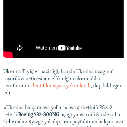
Ukraina Tış işler nazirligi, İranda Ukraina uçağınıñ
tüşürilüvi neticesinde elâk olğan ukrainalılar
cesetleriniñ
identifikatsiyası yekünlendi
, dep bildirgen
edi.
«Ukraina halqara ava yolları» ava şirketiniñ PS752
seferli
Boeing 737-800NG
uçağı yanvarniñ 8-nde saba
Tehrandan Kyivge yol alıp, İran paytahtınıñ halqara ava