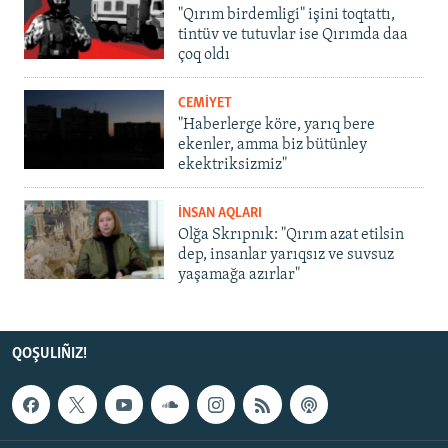
"Qırım birdemligi" işini toqtattı,
tintüv ve tutuvlar ise Qırımda daa
çoq oldı
CEMİYET
"Haberlerge köre, yarıq bere
ekenler, amma biz bütünley
ekektriksizmiz"
İNSAN AQLARI
Olğa Skrıpnık: "Qırım azat etilsin
dep, insanlar yarıqsız ve suvsuz
yaşamağa azırlar"
QOŞULIÑIZ!