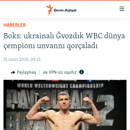
Link
açıqlığı
Esas
HABERLER
mündericege
HABERLER
Boks: ukrainalı Ğvozdık WBC dünya
qaytmaq
SİYASET
Baş
çempionı unvannı qorçaladı
İQTİSADİYAT
navigatsiyağa
qaytmaq
31 mart 2019, 09:15
CEMİYET
Qıdıruvğa
MEDENİYET
Paylaşmaq
VPN-siz oquñız
qaytmaq
İNSAN AQLARI
VİDEO
SÜRET
BLOGLAR
FİKİR