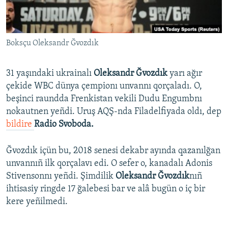
Русский
Українською
Boksçu Oleksandr Ğvozdık
QOŞULIÑIZ!
31 yaşındaki ukrainalı
Oleksandr Ğvozdık
yarı ağır
çekide WBC dünya çempionı unvannı qorçaladı. O,
beşinci raundda Frenkistan vekili Dudu Engumbnı
RFE/RS bütün saytları
nokautnen yeñdi. Uruş AQŞ-nda Filadelfiyada oldı, dep
bildire
Radio Svoboda.
Ğvozdık içün bu, 2018 senesi dekabr ayında qazanılğan
unvannıñ ilk qorçalavı edi. O sefer o, kanadalı Adonis
Stivensonnı yeñdi. Şimdilik
Oleksandr Ğvozdık
nıñ
ihtisasiy ringde 17 ğalebesi bar ve alâ bugün o iç bir
kere yeñilmedi.