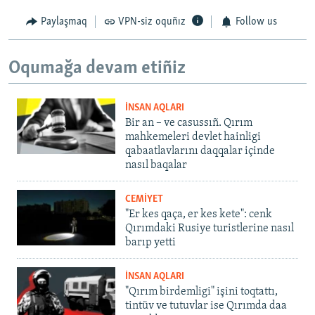
Paylaşmaq
VPN-siz oquñız
Follow us
Oqumağa devam etiñiz
İNSAN AQLARI
Bir an – ve casussıñ. Qırım
mahkemeleri devlet hainligi
qabaatlavlarını daqqalar içinde
nasıl baqalar
CEMİYET
"Er kes qaça, er kes kete": cenk
Qırımdaki Rusiye turistlerine nasıl
barıp yetti
İNSAN AQLARI
"Qırım birdemligi" işini toqtattı,
tintüv ve tutuvlar ise Qırımda daa