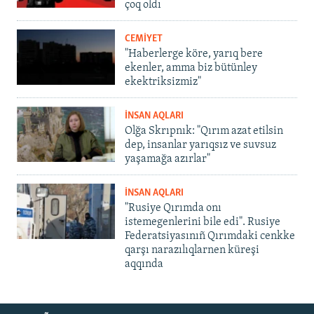
çoq oldı
CEMİYET
"Haberlerge köre, yarıq bere
ekenler, amma biz bütünley
ekektriksizmiz"
İNSAN AQLARI
Olğa Skrıpnık: "Qırım azat etilsin
dep, insanlar yarıqsız ve suvsuz
yaşamağa azırlar"
İNSAN AQLARI
"Rusiye Qırımda onı
istemegenlerini bile edi". Rusiye
Federatsiyasınıñ Qırımdaki cenkke
qarşı narazılıqlarnen küreşi
aqqında