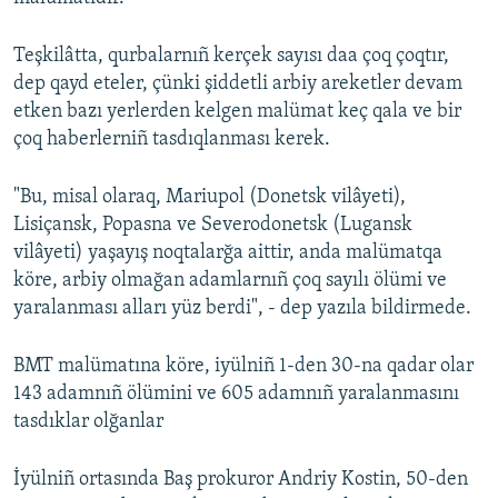
Русский
Teşkilâtta, qurbalarnıñ kerçek sayısı daa çoq çoqtır,
Українською
dep qayd eteler, çünki şiddetli arbiy areketler devam
etken bazı yerlerden kelgen malümat keç qala ve bir
çoq haberlerniñ tasdıqlanması kerek.
QOŞULIÑIZ!
"Bu, misal olaraq, Mariupol (Donetsk vilâyeti),
Lisiçansk, Popasna ve Severodonetsk (Lugansk
RFE/RS bütün saytları
vilâyeti) yaşayış noqtalarğa aittir, anda malümatqa
köre, arbiy olmağan adamlarnıñ çoq sayılı ölümi ve
yaralanması alları yüz berdi", - dep yazıla bildirmede.
BMT malümatına köre, iyülniñ 1-den 30-na qadar olar
143 adamnıñ ölümini ve 605 adamnıñ yaralanmasını
tasdıklar olğanlar
İyülniñ ortasında Baş prokuror Andriy Kostin, 50-den