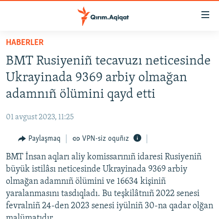
Link
açıqlığı
Esas
HABERLER
mündericege
HABERLER
BMT Rusiyeniñ tecavuzı neticesinde
qaytmaq
SİYASET
Baş
Ukrayinada 9369 arbiy olmağan
İQTİSADİYAT
navigatsiyağa
adamnıñ ölümini qayd etti
qaytmaq
CEMİYET
Qıdıruvğa
01 avgust 2023, 11:25
MEDENİYET
qaytmaq
Paylaşmaq
VPN-siz oquñız
İNSAN AQLARI
BMT İnsan aqları aliy komissarınıñ idaresi Rusiyeniñ
VİDEO
büyük istilâsı neticesinde Ukrayinada 9369 arbiy
SÜRET
olmağan adamnıñ ölümini ve 16634 kişiniñ
BLOGLAR
yaralanmasını tasdıqladı. Bu teşkilâtnıñ 2022 senesi
fevralniñ 24-den 2023 senesi iyülniñ 30-na qadar olğan
FİKİR
malümatıdır.