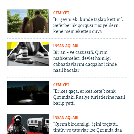
CEMİYET
"Er şeyni eki künde taşlap kettim".
Seferberlik qorqusı rusiyelilerni
kene memleketten quva
İNSAN AQLARI
Bir an – ve casussıñ. Qırım
mahkemeleri devlet hainligi
qabaatlavlarını daqqalar içinde
nasıl baqalar
CEMİYET
"Er kes qaça, er kes kete": cenk
Qırımdaki Rusiye turistlerine nasıl
barıp yetti
İNSAN AQLARI
"Qırım birdemligi" işini toqtattı,
tintüv ve tutuvlar ise Qırımda daa