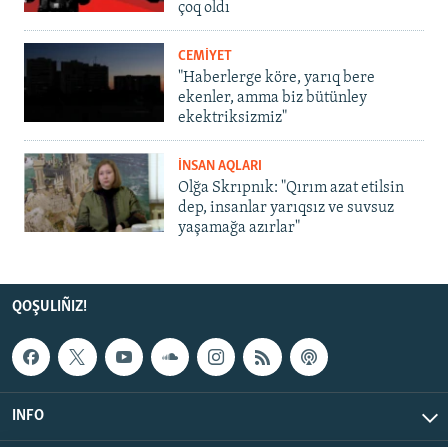
çoq oldı
CEMİYET
"Haberlerge köre, yarıq bere
ekenler, amma biz bütünley
ekektriksizmiz"
İNSAN AQLARI
Olğa Skrıpnık: "Qırım azat etilsin
dep, insanlar yarıqsız ve suvsuz
yaşamağa azırlar"
QOŞULIÑIZ!
INFO