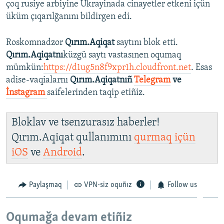
çoq rusiye arbiyine Ukrayinada cinayetler etkeni içün
üküm çıqarılğanını bildirgen edi.
Roskomnadzor
Qırım.Aqiqat
saytını blok etti.
Qırım.Aqiqatnı
küzgü saytı vastasınen oqumaq
mümkün:
https://d1ug5n8f9xpr1h.cloudfront.net
. Esas
adise-vaqialarnı
Qırım.Aqiqatnıñ
Telegram
ve
İnstagram
saifelerinden taqip etiñiz.
Bloklav ve tsenzurasız haberler!
Qırım.Aqiqat qullanımını
qurmaq içün
iOS
ve
Android
.
Paylaşmaq
VPN-siz oquñız
Follow us
Oqumağa devam etiñiz