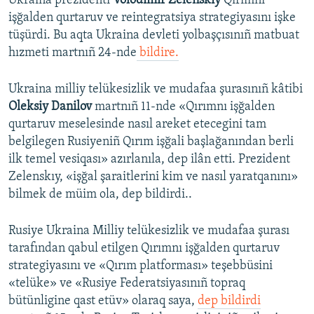
Ukraina prezidenti
Volodımır Zelenskıy
Qırımnı
işğalden qurtaruv ve reintegratsiya strategiyasını işke
tüşürdi. Bu aqta Ukraina devleti yolbaşçısınıñ matbuat
hızmeti martnıñ 24-nde
bildire.
Ukraina milliy telükesizlik ve mudafaa şurasınıñ kâtibi
Oleksiy Danilov
martnıñ 11-nde «Qırımnı işğalden
qurtaruv meselesinde nasıl areket etecegini tam
belgilegen Rusiyeniñ Qırım işğali başlağanından berli
ilk temel vesiqası» azırlanıla, dep ilân etti. Prezident
Zelenskıy, «işğal şaraitlerini kim ve nasıl yaratqanını»
bilmek de müim ola, dep bildirdi..
Rusiye Ukraina Milliy telükesizlik ve mudafaa şurası
tarafından qabul etilgen Qırımnı işğalden qurtaruv
strategiyasını ve «Qırım platforması» teşebbüsini
«telüke» ve «Rusiye Federatsiyasınıñ topraq
bütünligine qast etüv» olaraq saya,
dep bildirdi