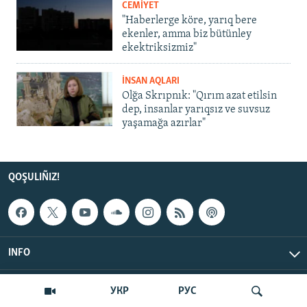
CEMİYET
"Haberlerge köre, yarıq bere
ekenler, amma biz bütünley
ekektriksizmiz"
İNSAN AQLARI
Olğa Skrıpnık: "Qırım azat etilsin
dep, insanlar yarıqsız ve suvsuz
yaşamağa azırlar"
QOŞULIÑIZ!
INFO
© Qırım.Aqiqat, 2026 | All Rights Reserved.
УКР
РУС