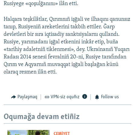
Rusiyege «qoşulğanını» ilân etti.
Halqara teşkilâtlar, Qırımnıñ işğali ve ilhaqını qanunsız
tanıp, Rusiyeniñ areketlerini takbih ettiler. Ğarp
devletleri bir sıra iqtisadiy sanktsiyalarnı qullandı.
Rusiye, yarımadanı işğal etkenini inkâr etip, buña
«tarihiy adaletniñ tiklenmesi», dey. Ukrainanıñ Yuqarı
Radası 2014 senesi fevralniñ 20-ni, Rusiye tarafından
Qırım ve Aqyarnıñ muvaqqat işğali başlağan künü
olaraq resmen ilân etti.
Paylaşmaq
VPN-siz oquñız
Follow us
Oqumağa devam etiñiz
CEMİYET