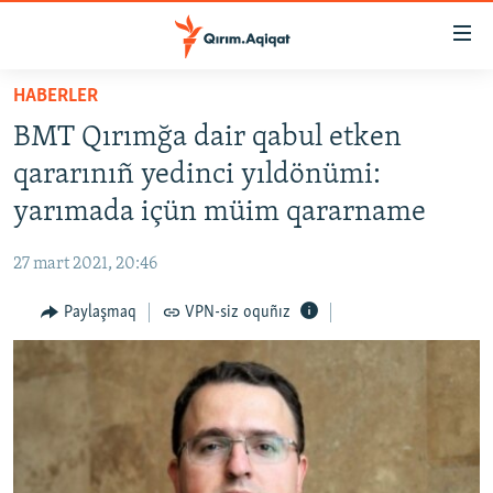
Link
açıqlığı
Esas
HABERLER
mündericege
HABERLER
BMT Qırımğa dair qabul etken
qaytmaq
SİYASET
Baş
qararınıñ yedinci yıldönümi:
İQTİSADİYAT
navigatsiyağa
yarımada içün müim qararname
qaytmaq
CEMİYET
Qıdıruvğa
27 mart 2021, 20:46
MEDENİYET
qaytmaq
Paylaşmaq
VPN-siz oquñız
İNSAN AQLARI
VİDEO
SÜRET
BLOGLAR
FİKİR