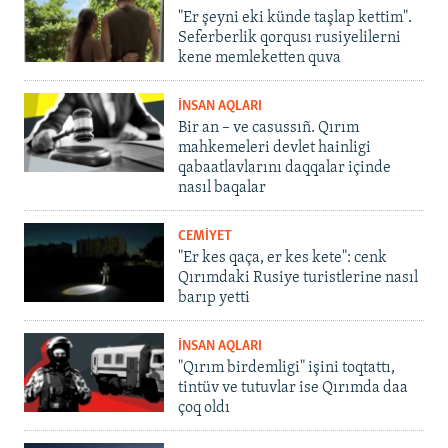
"Er şeyni eki künde taşlap kettim".
Seferberlik qorqusı rusiyelilerni
kene memleketten quva
İNSAN AQLARI
Bir an – ve casussıñ. Qırım
mahkemeleri devlet hainligi
qabaatlavlarını daqqalar içinde
nasıl baqalar
CEMİYET
"Er kes qaça, er kes kete": cenk
Qırımdaki Rusiye turistlerine nasıl
barıp yetti
İNSAN AQLARI
"Qırım birdemligi" işini toqtattı,
tintüv ve tutuvlar ise Qırımda daa
çoq oldı