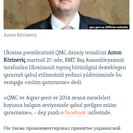
Русский
Українською
Anton Körineviç
QOŞULIÑIZ!
Ukraina prezidentiniñ QMC daimiy temsilcisi
Anton
Körineviç
martnıñ 27-nde, BMT Baş Assambleyasınıñ
RFE/RS bütün saytları
tarafından Ukrainanıñ topraq bütünligini desteklegen
qararnıñ qabul etilmesiniñ yedinci yıldönüminde bu
vesiqağa «müim qararname» dedi.
«QMC ve Aqyar şeeri ve 2014 senesi meseleleri
boyunca halqara seviyesinde qabul yotilgen müim
qararname», – dep yazdı o
Facebook s
aifesinde.
Он также прокомментировал принятие украинской