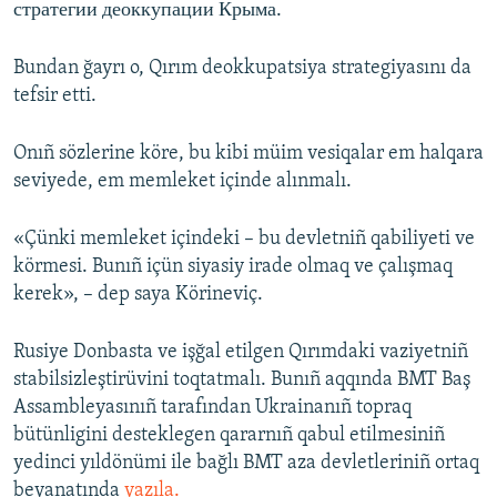
стратегии деоккупации Крыма.
Bundan ğayrı o, Qırım deokkupatsiya strategiyasını da
tefsir etti.
Onıñ sözlerine köre, bu kibi müim vesiqalar em halqara
seviyede, em memleket içinde alınmalı.
«Çünki memleket içindeki – bu devletniñ qabiliyeti ve
körmesi. Bunıñ içün siyasiy irade olmaq ve çalışmaq
kerek», – dep saya Körineviç.
Rusiye Donbasta ve işğal etilgen Qırımdaki vaziyetniñ
stabilsizleştirüvini toqtatmalı. Bunıñ aqqında BMT Baş
Assambleyasınıñ tarafından Ukrainanıñ topraq
bütünligini desteklegen qararnıñ qabul etilmesiniñ
yedinci yıldönümi ile bağlı BMT aza devletleriniñ ortaq
beyanatında
yazıla.