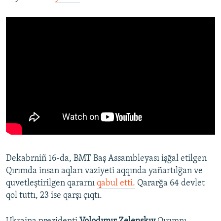
Dekabrniñ 16-da, BMT Baş Assambleyası işğal etilgen
Qırımda insan aqları vaziyeti aqqında yañartılğan ve
quvetleştirilgen qararnı
qabul etti.
Qararğa 64 devlet
qol tuttı, 23 ise qarşı çıqtı.