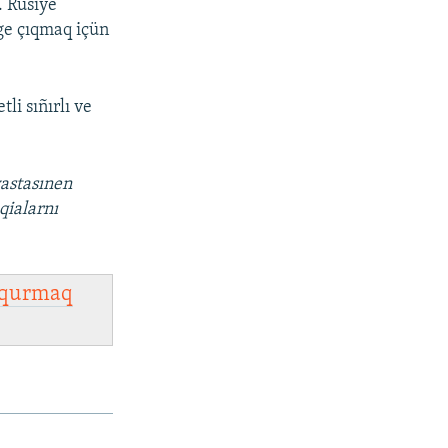
. Rusiye
ege çıqmaq içün
i sıñırlı ve
vastasınen
qialarnı
qurmaq