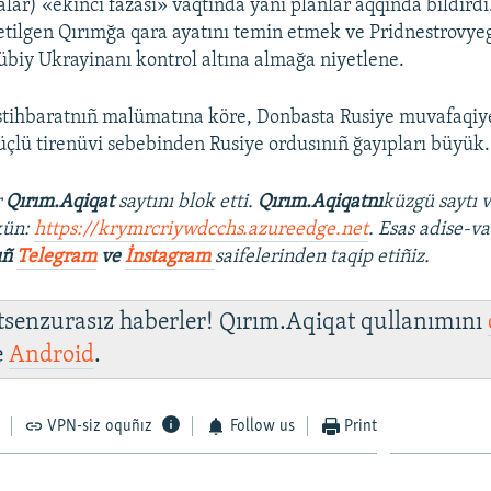
alar) «ekinci fazası» vaqtında yañı planlar aqqında bildirdi
l etilgen Qırımğa qara ayatını temin etmek ve Pridnestrovy
biy Ukrayinanı kontrol altına almağa niyetlene.
istihbaratnıñ malümatına köre, Donbasta Rusiye muvafaqiyetl
çlü tirenüvi sebebinden Rusiye ordusınıñ ğayıpları büyük.
r
Qırım.Aqiqat
saytını blok etti.
Qırım.Aqiqatnı
küzgü saytı 
kün:
https://krymrcriywdcchs.azureedge.net
. Esas adise-va
ıñ
Telegram
ve
İnstagram
saifelerinden taqip etiñiz.
 tsenzurasız haberler! Qırım.Aqiqat qullanımını
e
Android
.
VPN-siz oquñız
Follow us
Print