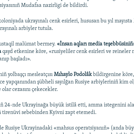
siyasınıñ Mudafaa nazirligi de bildirdi.
oloniyada ukrayınalı cenk esirleri, hususan bu yıl mayıst
rayınalı arbiyler tutula.
mustaqil malümat bermey.
«İnsan aqları media teşebbüsini
a
qayd etkenine köre, «rusiyeliler cenk esirleri ve reineler
anıp başladı».
niñ yolbaşçı mesleatçısı
Mıhaylo Podolâk
bildirgenine köre,
nce yapqanından şübheli sayılğan Rusiye arbiyleriniñ kim o
 olar cezasını çekecekler.
iñ 24-nde Ukrayinağa büyük istilâ etti, amma istegenini a
ñ tirenüvi sebebinden Kyivni zapt etemedi.
e Rusiye Ukrayinadaki «mahsus operatsiyanıñ» (anda büyü