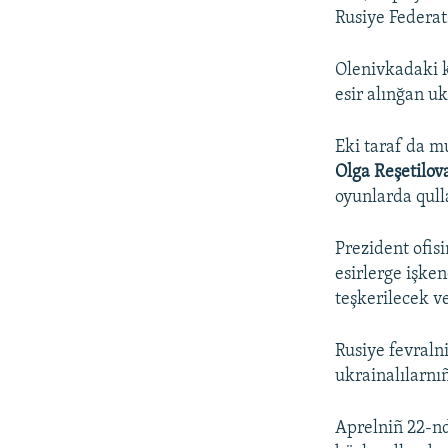
Rusiye Federat
Olenivkadaki k
esir alınğan uk
Eki taraf da 
Olga Reşetilov
oyunlarda qull
Prezident ofisi
esirlerge işke
teşkerilecek ve
Rusiye fevraln
ukrainalılarnı
Aprelniñ 22-nd