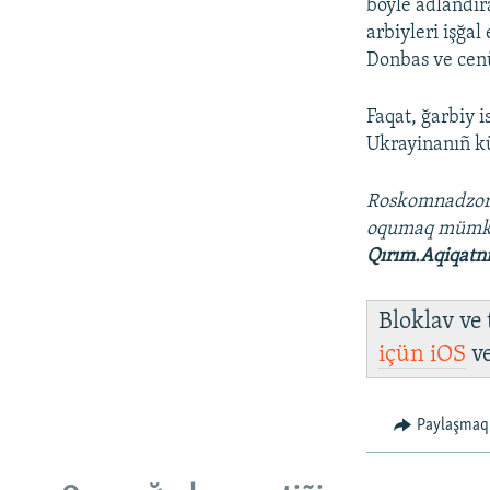
böyle adlandır
arbiyleri işğa
Donbas ve cenü
Faqat, ğarbiy 
Ukrayinanıñ kü
Roskomnadzo
oqumaq müm
Qırım.Aqiqatn
Bloklav ve
içün
iOS
v
Paylaşmaq