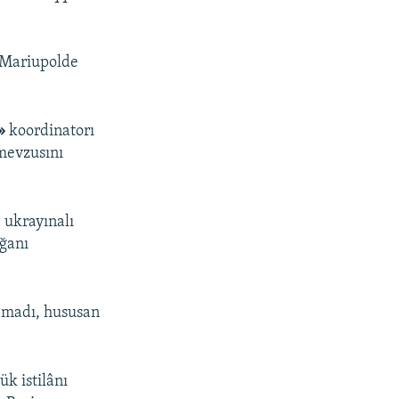
a Mariupolde
ñ»
koordinatorı
 mevzusını
 ukrayınalı
lğanı
lamadı, hususan
k istilânı