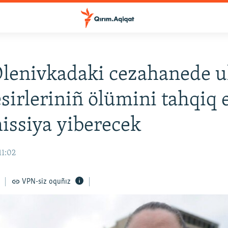
lenivkadaki cezahanede u
esirleriniñ ölümini tahqiq
issiya yiberecek
11:02
VPN-siz oquñız