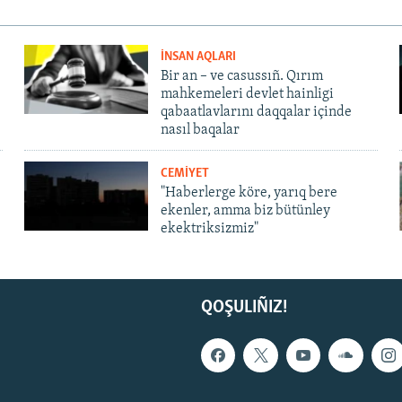
İNSAN AQLARI
Bir an – ve casussıñ. Qırım
mahkemeleri devlet hainligi
qabaatlavlarını daqqalar içinde
nasıl baqalar
CEMİYET
"Haberlerge köre, yarıq bere
ekenler, amma biz bütünley
ekektriksizmiz"
QOŞULIÑIZ!