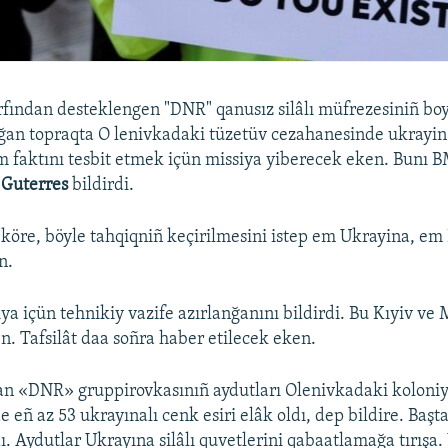
fından desteklengen "DNR" qanusız silâlı müfrezesiniñ boy
ğan topraqta O lenivkadaki tüzetüv cezahanesinde ukrayin
üm faktını tesbit etmek içün missiya yiberecek eken. Bunı 
 Guterres
bildirdi.
 köre, böyle tahqiqniñ keçirilmesini istep em Ukrayina, em
n.
ya içün tehnikiy vazife azırlanğanını bildirdi. Bu Kıyiv ve 
n. Tafsilât daa soñra haber etilecek eken.
an «DNR» gruppirovkasınıñ aydutları Olenivkadaki koloniy
e eñ az 53 ukrayınalı cenk esiri elâk oldı, dep bildire. Başta
ldı. Aydutlar Ukrayına silâlı quvetlerini qabaatlamağa tırış