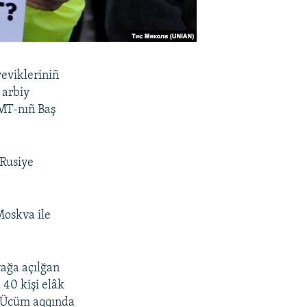
evikleriniñ
 arbiy
BMT-nıñ Baş
 Rusiye
Moskva ile
ağa açılğan
 40 kişi elâk
a. Ücüm aqqında