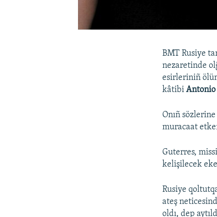
BMT Rusiye tar
nezaretinde ol
esirleriniñ öl
kâtibi
Antonio
Onıñ sözlerine
muracaat etke
Guterres, missi
kelişilecek eke
Rusiye qoltutq
ateş neticesind
oldı, dep aytı