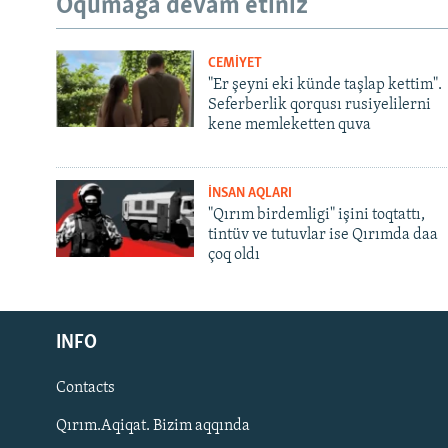
Oqumağa devam etiñiz
CEMİYET
"Er şeyni eki künde taşlap kettim".
Seferberlik qorqusı rusiyelilerni
kene memleketten quva
İNSAN AQLARI
"Qırım birdemligi" işini toqtattı,
tintüv ve tutuvlar ise Qırımda daa
çoq oldı
Русский
INFO
Українською
Contacts
QOŞULIÑIZ!
Qırım.Aqiqat. Bizim aqqında