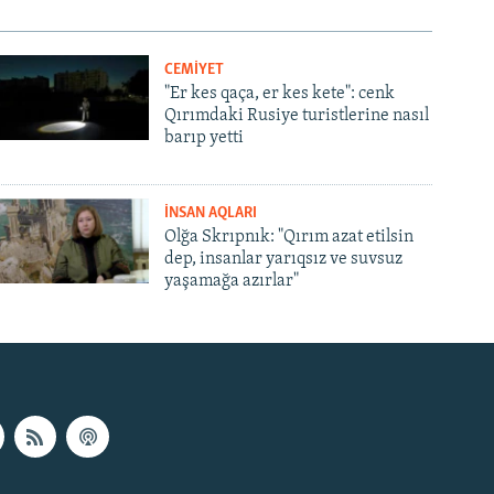
CEMİYET
"Er kes qaça, er kes kete": cenk
Qırımdaki Rusiye turistlerine nasıl
barıp yetti
İNSAN AQLARI
Olğa Skrıpnık: "Qırım azat etilsin
dep, insanlar yarıqsız ve suvsuz
yaşamağa azırlar"