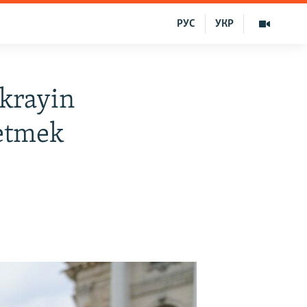
РУС
УКР
krayin
 etmek