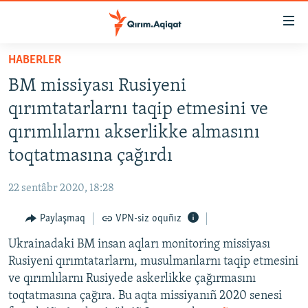
Link
açıqlığı
Esas
HABERLER
mündericege
HABERLER
BM missiyası Rusiyeni
qaytmaq
SİYASET
Baş
qırımtatarlarnı taqip etmesini ve
İQTİSADİYAT
navigatsiyağa
qırımlılarnı akserlikke almasını
qaytmaq
CEMİYET
toqtatmasına çağırdı
Qıdıruvğa
MEDENİYET
qaytmaq
22 sentâbr 2020, 18:28
İNSAN AQLARI
Paylaşmaq
VPN-siz oquñız
VİDEO
Ukrainadaki BM insan aqları monitoring missiyası
SÜRET
Rusiyeni qırımtatarlarnı, musulmanlarnı taqip etmesini
BLOGLAR
ve qırımlılarnı Rusiyede askerlikke çağırmasını
toqtatmasına çağıra. Bu aqta missiyanıñ 2020 senesi
FİKİR