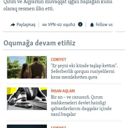
Qırım ve Aqyarnıñ muvaqqat işğali başlağan künü
olaraq resmen ilân etti.
Paylaşmaq
VPN-siz oquñız
Follow us
Oqumağa devam etiñiz
CEMİYET
"Er şeyni eki künde taşlap kettim".
Seferberlik qorqusı rusiyelilerni
kene memleketten quva
İNSAN AQLARI
Bir an – ve casussıñ. Qırım
mahkemeleri devlet hainligi
qabaatlavlarını daqqalar içinde
nasıl baqalar