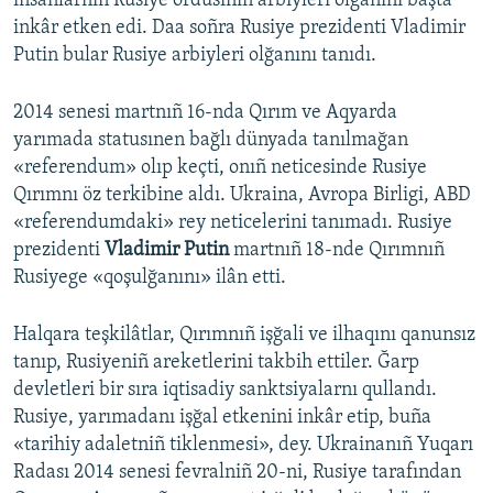
insanlarnıñ Rusiye ordusınıñ arbiyleri olğanını başta
inkâr etken edi. Daa soñra Rusiye prezidenti Vladimir
Putin bular Rusiye arbiyleri olğanını tanıdı.
2014 senesi martnıñ 16-nda Qırım ve Aqyarda
yarımada statusınen bağlı dünyada tanılmağan
«referendum» olıp keçti, onıñ neticesinde Rusiye
Qırımnı öz terkibine aldı. Ukraina, Avropa Birligi, ABD
«referendumdaki» rey neticelerini tanımadı. Rusiye
prezidenti
Vladimir Putin
martnıñ 18-nde Qırımnıñ
Rusiyege «qoşulğanını» ilân etti.
Halqara teşkilâtlar, Qırımnıñ işğali ve ilhaqını qanunsız
tanıp, Rusiyeniñ areketlerini takbih ettiler. Ğarp
devletleri bir sıra iqtisadiy sanktsiyalarnı qullandı.
Rusiye, yarımadanı işğal etkenini inkâr etip, buña
«tarihiy adaletniñ tiklenmesi», dey. Ukrainanıñ Yuqarı
Radası 2014 senesi fevralniñ 20-ni, Rusiye tarafından