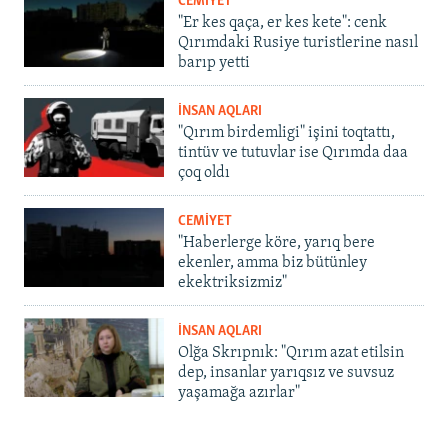
CEMİYET
"Er kes qaça, er kes kete": cenk
Qırımdaki Rusiye turistlerine nasıl
barıp yetti
İNSAN AQLARI
"Qırım birdemligi" işini toqtattı,
tintüv ve tutuvlar ise Qırımda daa
çoq oldı
CEMİYET
"Haberlerge köre, yarıq bere
ekenler, amma biz bütünley
ekektriksizmiz"
İNSAN AQLARI
Olğa Skrıpnık: "Qırım azat etilsin
dep, insanlar yarıqsız ve suvsuz
yaşamağa azırlar"