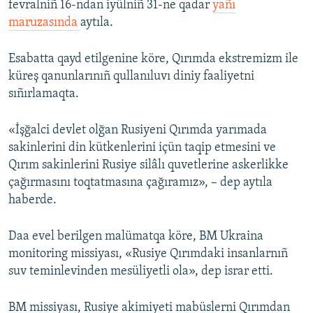
fevralniñ 16-ndan iyülniñ 31-ne qadar
yañı
maruzasında
aytıla.
Русский
Українською
Esabatta qayd etilgenine köre, Qırımda ekstremizm ile
küreş qanunlarınıñ qullanıluvı diniy faaliyetni
QOŞULIÑIZ!
sıñırlamaqta.
«İşğalci devlet olğan Rusiyeni Qırımda yarımada
sakinlerini din kütkenlerini içün taqip etmesini ve
RFE/RS bütün saytları
Qırım sakinlerini Rusiye silâlı quvetlerine askerlikke
çağırmasını toqtatmasına çağıramız», – dep aytıla
haberde.
Daa evel berilgen malümatqa köre, BM Ukraina
monitoring missiyası, «Rusiye Qırımdaki insanlarnıñ
suv teminlevinden mesüliyetli ola», dep israr etti.
BM missiyası, Rusiye akimiyeti mabüslerni Qırımdan