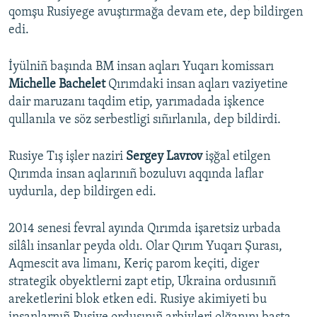
qomşu Rusiyege avuştırmağa devam ete, dep bildirgen
edi.
İyülniñ başında BM insan aqları Yuqarı komissarı
Michelle Bachelet
Qırımdaki insan aqları vaziyetine
dair maruzanı taqdim etip, yarımadada işkence
qullanıla ve söz serbestligi sıñırlanıla, dep bildirdi.
Rusiye Tış işler naziri
Sergey Lavrov
işğal etilgen
Qırımda insan aqlarınıñ bozuluvı aqqında laflar
uydurıla, dep bildirgen edi.
2014 senesi fevral ayında Qırımda işaretsiz urbada
silâlı insanlar peyda oldı. Olar Qırım Yuqarı Şurası,
Aqmescit ava limanı, Keriç parom keçiti, diger
strategik obyektlerni zapt etip, Ukraina ordusınıñ
areketlerini blok etken edi. Rusiye akimiyeti bu