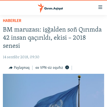
Link
açıqlığı
Esas
HABERLER
mündericege
HABERLER
BM maruzası: işğalden soñ Qırımda
qaytmaq
SİYASET
Baş
42 insan qaçırıldı, ekisi – 2018
İQTİSADİYAT
navigatsiyağa
senesi
qaytmaq
CEMİYET
Qıdıruvğa
14 sentâbr 2018, 09:30
MEDENİYET
qaytmaq
Paylaşmaq
VPN-siz oquñız
İNSAN AQLARI
VİDEO
SÜRET
BLOGLAR
FİKİR