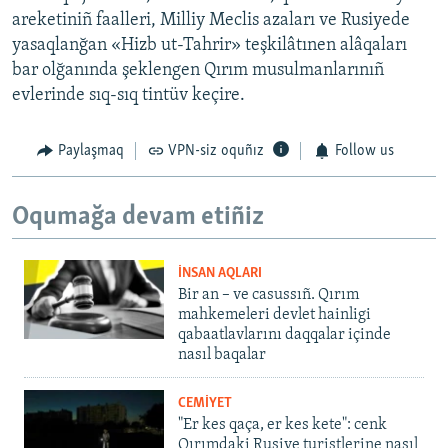
areketiniñ faalleri, Milliy Meclis azaları ve Rusiyede
yasaqlanğan «Hizb ut-Tahrir» teşkilâtınen alâqaları
bar olğanında şeklengen Qırım musulmanlarınıñ
evlerinde sıq-sıq tintüv keçire.
Paylaşmaq
VPN-siz oquñız
Follow us
Oqumağa devam etiñiz
İNSAN AQLARI
Bir an – ve casussıñ. Qırım
mahkemeleri devlet hainligi
qabaatlavlarını daqqalar içinde
nasıl baqalar
CEMİYET
"Er kes qaça, er kes kete": cenk
Qırımdaki Rusiye turistlerine nasıl