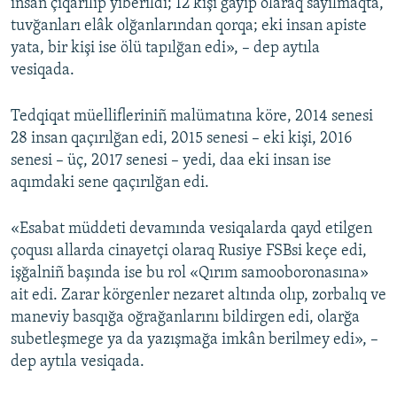
insan çıqarılıp yiberildi; 12 kişi ğayıp olaraq sayılmaqta,
tuvğanları elâk olğanlarından qorqa; eki insan apiste
yata, bir kişi ise ölü tapılğan edi», – dep aytıla
vesiqada.
Tedqiqat müellifleriniñ malümatına köre, 2014 senesi
28 insan qaçırılğan edi, 2015 senesi – eki kişi, 2016
senesi – üç, 2017 senesi – yedi, daa eki insan ise
aqımdaki sene qaçırılğan edi.
«Esabat müddeti devamında vesiqalarda qayd etilgen
çoqusı allarda cinayetçi olaraq Rusiye FSBsi keçe edi,
işğalniñ başında ise bu rol «Qırım samooboronasına»
ait edi. Zarar körgenler nezaret altında olıp, zorbalıq ve
maneviy basqığa oğrağanlarını bildirgen edi, olarğa
subetleşmege ya da yazışmağa imkân berilmey edi», –
dep aytıla vesiqada.