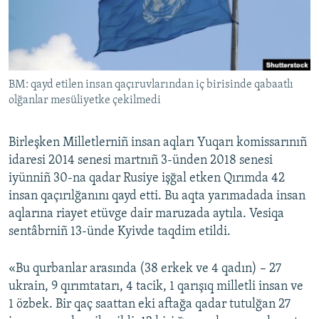
Русский
Українською
BM: qayd etilen insan qaçıruvlarından iç birisinde qabaatlı
QOŞULIÑIZ!
olğanlar mesüliyetke çekilmedi
Birleşken Milletlerniñ insan aqları Yuqarı komissarınıñ
RFE/RS bütün saytları
idaresi 2014 senesi martnıñ 3-ünden 2018 senesi
iyünniñ 30-na qadar Rusiye işğal etken Qırımda 42
insan qaçırılğanını qayd etti. Bu aqta yarımadada insan
aqlarına riayet etüvge dair maruzada aytıla. Vesiqa
sentâbrniñ 13-ünde Kyivde taqdim etildi.
«Bu qurbanlar arasında (38 erkek ve 4 qadın) – 27
ukrain, 9 qırımtatarı, 4 tacik, 1 qarışıq milletli insan ve
1 özbek. Bir qaç saattan eki aftağa qadar tutulğan 27