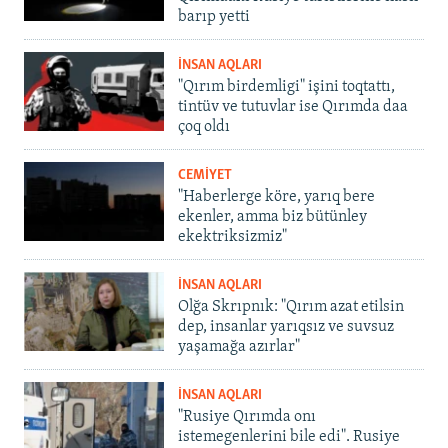
barıp yetti
İNSAN AQLARI
"Qırım birdemligi" işini toqtattı,
tintüv ve tutuvlar ise Qırımda daa
çoq oldı
CEMİYET
"Haberlerge köre, yarıq bere
ekenler, amma biz bütünley
ekektriksizmiz"
İNSAN AQLARI
Olğa Skrıpnık: "Qırım azat etilsin
dep, insanlar yarıqsız ve suvsuz
yaşamağa azırlar"
İNSAN AQLARI
"Rusiye Qırımda onı
istemegenlerini bile edi". Rusiye