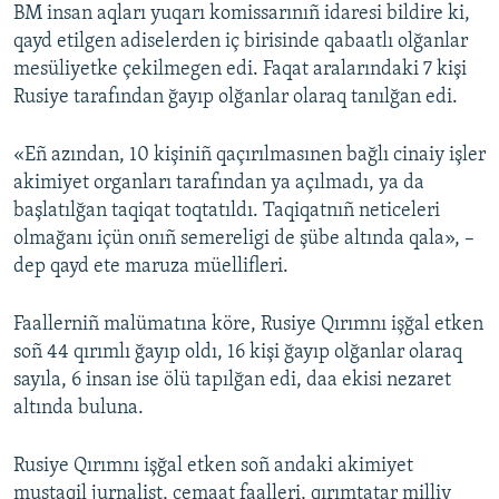
BM insan aqları yuqarı komissarınıñ idaresi bildire ki,
qayd etilgen adiselerden iç birisinde qabaatlı olğanlar
mesüliyetke çekilmegen edi. Faqat aralarındaki 7 kişi
Rusiye tarafından ğayıp olğanlar olaraq tanılğan edi.
«Eñ azından, 10 kişiniñ qaçırılmasınen bağlı cinaiy işler
akimiyet organları tarafından ya açılmadı, ya da
başlatılğan taqiqat toqtatıldı. Taqiqatnıñ neticeleri
olmağanı içün onıñ semereligi de şübe altında qala», –
dep qayd ete maruza müellifleri.
Faallerniñ malümatına köre, Rusiye Qırımnı işğal etken
soñ 44 qırımlı ğayıp oldı, 16 kişi ğayıp olğanlar olaraq
sayıla, 6 insan ise ölü tapılğan edi, daa ekisi nezaret
altında buluna.
Rusiye Qırımnı işğal etken soñ andaki akimiyet
mustaqil jurnalist, cemaat faalleri, qırımtatar milliy