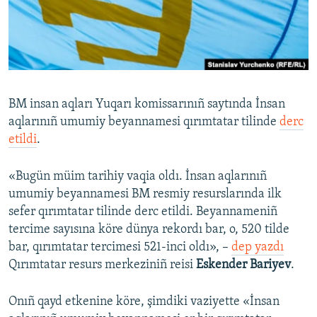
Русский
Українською
QOŞULIÑIZ!
BM insan aqları Yuqarı komissarınıñ saytında İnsan
aqlarınıñ umumiy beyannamesi qırımtatar tilinde
derc
etildi
.
RFE/RS bütün saytları
«Bugün müim tarihiy vaqia oldı. İnsan aqlarınıñ
umumiy beyannamesi BM resmiy resurslarında ilk
sefer qırımtatar tilinde derc etildi. Beyannameniñ
tercime sayısına köre dünya rekordı bar, o, 520 tilde
bar, qırımtatar tercimesi 521-inci oldı», –
dep yazdı
Qırımtatar resurs merkeziniñ reisi
Eskender Bariyev
.
Onıñ qayd etkenine köre, şimdiki vaziyette «İnsan