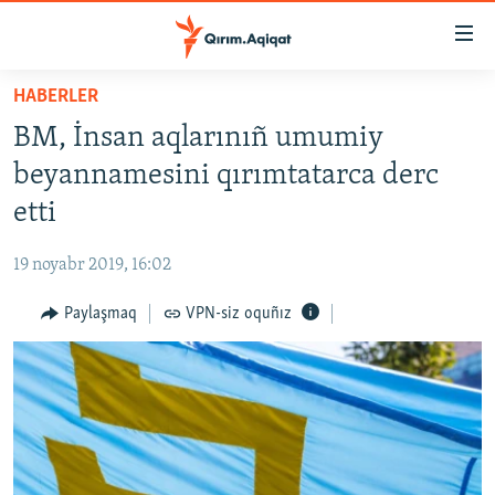
Link
açıqlığı
Esas
HABERLER
mündericege
HABERLER
BM, İnsan aqlarınıñ umumiy
qaytmaq
SİYASET
Baş
beyannamesini qırımtatarca derc
İQTİSADİYAT
navigatsiyağa
etti
qaytmaq
CEMİYET
Qıdıruvğa
19 noyabr 2019, 16:02
MEDENİYET
qaytmaq
Paylaşmaq
VPN-siz oquñız
İNSAN AQLARI
VİDEO
SÜRET
BLOGLAR
FİKİR