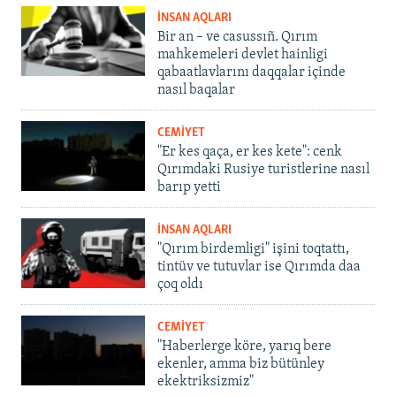
İNSAN AQLARI
Bir an – ve casussıñ. Qırım
mahkemeleri devlet hainligi
qabaatlavlarını daqqalar içinde
nasıl baqalar
CEMİYET
"Er kes qaça, er kes kete": cenk
Qırımdaki Rusiye turistlerine nasıl
barıp yetti
İNSAN AQLARI
"Qırım birdemligi" işini toqtattı,
tintüv ve tutuvlar ise Qırımda daa
çoq oldı
CEMİYET
"Haberlerge köre, yarıq bere
ekenler, amma biz bütünley
ekektriksizmiz"