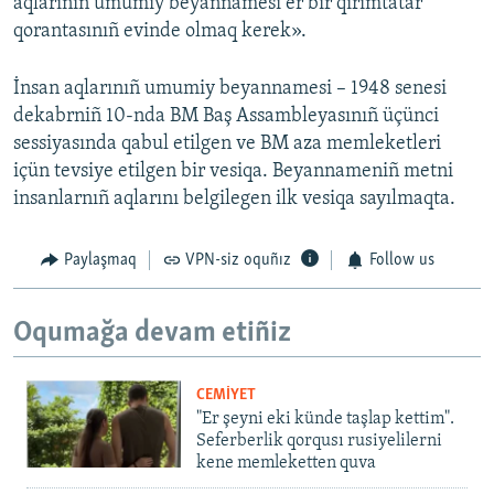
aqlarınıñ umumiy beyannamesi er bir qırımtatar
qorantasınıñ evinde olmaq kerek».
İnsan aqlarınıñ umumiy beyannamesi – 1948 senesi
dekabrniñ 10-nda BM Baş Assambleyasınıñ üçünci
sessiyasında qabul etilgen ve BM aza memleketleri
içün tevsiye etilgen bir vesiqa. Beyannameniñ metni
insanlarnıñ aqlarını belgilegen ilk vesiqa sayılmaqta.
Paylaşmaq
VPN-siz oquñız
Follow us
Oqumağa devam etiñiz
CEMİYET
"Er şeyni eki künde taşlap kettim".
Seferberlik qorqusı rusiyelilerni
kene memleketten quva