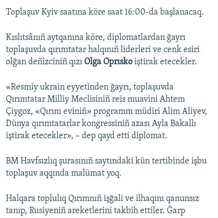
Toplaşuv Kyiv saatına köre saat 16:00-da başlanacaq.
Русский
Українською
Kıslıtsânıñ aytqanına köre, diplomatlardan ğayrı
toplaşuvda qırımtatar halqınıñ liderleri ve cenk esiri
QOŞULIÑIZ!
olğan deñizciniñ qızı
Olga Oprısko
iştirak etecekler.
«Resmiy ukrain eyyetinden ğayrı, toplaşuvda
Qırımtatar Milliy Meclisiniñ reis muavini Ahtem
RFE/RS bütün saytları
Çiygoz, «Qırım eviniñ» programm müdiri Alim Aliyev,
Dünya qırımtatarlar kongressiniñ azası Ayla Bakallı
iştirak etecekler», – dep qayd etti diplomat.
BM Havfsızlıq şurasınıñ saytındaki kün tertibinde işbu
toplaşuv aqqında malümat yoq.
Halqara toplulıq Qırımnıñ işğali ve ilhaqını qanunsız
tanıp, Rusiyeniñ areketlerini takbih ettiler. Ğarp