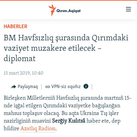
Link
açıqlığı
Esas
HABERLER
mündericege
HABERLER
BM Havfsızlıq şurasında Qırımdaki
qaytmaq
SİYASET
Baş
vaziyet muzakere etilecek –
İQTİSADİYAT
navigatsiyağa
diplomat
qaytmaq
CEMİYET
Qıdıruvğa
15 mart 2019, 10:40
MEDENİYET
qaytmaq
Paylaşmaq
VPN-siz oquñız
İNSAN AQLARI
Birleşken Milletlerniñ Havfsızlıq şurasında martnıñ 15-
VİDEO
nde işğal etilgen Qırımdaki vaziyetke bağışlanğan
SÜRET
mahsus toplaşuv olacaq. Bu aqta Ukraina Tış işler
BLOGLAR
nazirliginiñ muavini
Serğiy Kıslıtsâ
haber ete, dep
bildire
Azatlıq Radiosı
.
FİKİR