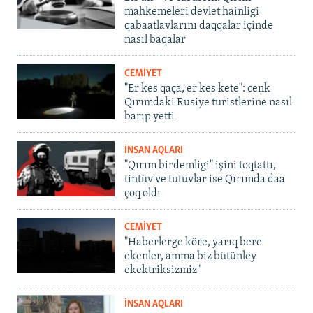
mahkemeleri devlet hainligi
qabaatlavlarını daqqalar içinde
nasıl baqalar
CEMİYET
"Er kes qaça, er kes kete": cenk
Qırımdaki Rusiye turistlerine nasıl
barıp yetti
İNSAN AQLARI
"Qırım birdemligi" işini toqtattı,
tintüv ve tutuvlar ise Qırımda daa
çoq oldı
CEMİYET
"Haberlerge köre, yarıq bere
ekenler, amma biz bütünley
ekektriksizmiz"
İNSAN AQLARI