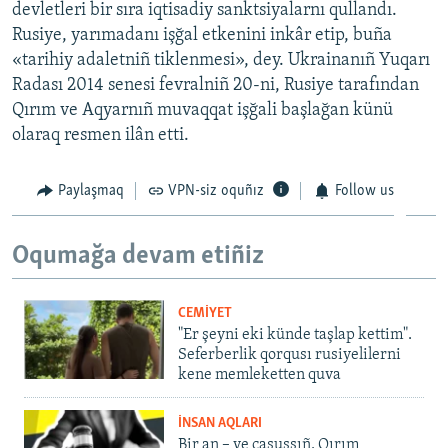
devletleri bir sıra iqtisadiy sanktsiyalarnı qullandı.
Rusiye, yarımadanı işğal etkenini inkâr etip, buña
«tarihiy adaletniñ tiklenmesi», dey. Ukrainanıñ Yuqarı
Radası 2014 senesi fevralniñ 20-ni, Rusiye tarafından
Qırım ve Aqyarnıñ muvaqqat işğali başlağan künü
olaraq resmen ilân etti.
Paylaşmaq
VPN-siz oquñız
Follow us
Oqumağa devam etiñiz
CEMİYET
"Er şeyni eki künde taşlap kettim".
Seferberlik qorqusı rusiyelilerni
kene memleketten quva
İNSAN AQLARI
Bir an – ve casussıñ. Qırım