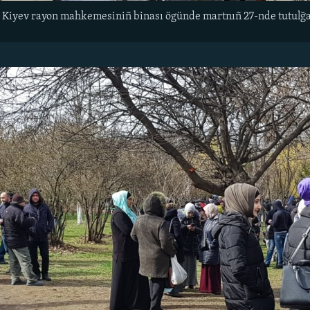
 Kiyev rayon mahkemesiniñ binası ögünde martnıñ 27-nde tutulğan 