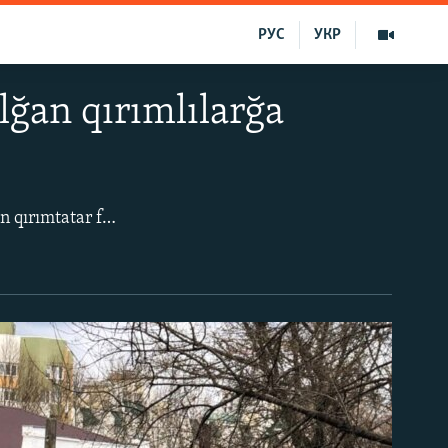
РУС
УКР
lğan qırımlılarğa
Aqmescitte Rusiye kontrolindeki Kiyev rayon mahkemesiniñ binası ögünde tutulğan qırımtatar faallerine qoltutmağa kelgen insanlar toplaştı. Bu aqta «Qırım birdemligi» cemaat birleşmesi bildire.