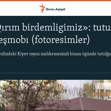
Qırım birdemligimiz»: tutu
leşmobı (fotoresimler)