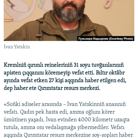
Русский
Українською
QOŞULIÑIZ!
İvan Yatskin
Kremlniñ qırımlı reineleriniñ 31 soyu tuvğanlarınıñ
RFE/RS bütün saytları
apisten çıqqanını köremeyip vefat etti. Bıltır oktâbr
ayında vefat etken 27 kişi aqqında haber etilgen edi,
dep haber ete Qırımtatar resurs merkezi.
«Soñki adiseler arasında – İvan Yatskinniñ anasınıñ
vefatı. Qadın pek hasta edi, amma oğlunı körer
ümütinen yaşadı. İvan evinden 4000 kilometr uzaqta
tutula, amma onı vedalaşmağa yibermediler. Vefatı
aqqında Qırımtatar resurs merkezine soy-sopları haber