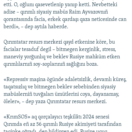
etti. O, oğlunı qasevetlenip yanıp ketti. Nevbetteki
adise – qırımlı siyasiy mabüs Raim Ayvazovnıñ
qorantasında facia, erkek qardaşı qaza neticesinde can
berdi», – dep aytıla haberde.
Qırımtatar resurs merkezi qayd etkenine köre, bu
facialar tesaduf degil – bitmegen kerginlik, stress,
maneviy yorğunlıq ve beklev Rusiye mahküm etken
qırımlılarnıñ soy-soplarınıñ sağlığını boza.
«Repressiv maşina ögünde adaletsizlik, devamlı küreş,
taqatsızlıq ve bitmegen beklev sebebinden siyasiy
mabüslerniñ tuvğaları ümütlerini coya, dayanamay,
öleler», – dep yaza Qırımtatar resurs merkezi.
«KrımSOS» aq qorçalayıcı teşkilâtı 2024 senesi
Qırımda eñ az 56 qırımlı Rusiye akimiyeti tarafından
taqipke oğradı, dep bildirgen edi. Rusiye uquq