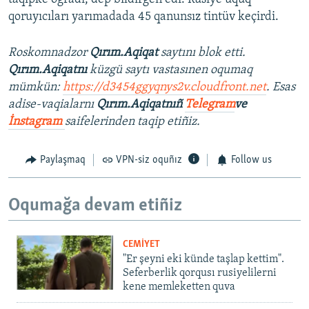
qoruyıcıları yarımadada 45 qanunsız tintüv keçirdi.
Roskomnadzor
Qırım.Aqiqat
saytını blok etti.
Qırım.Aqiqatnı
küzgü saytı vastasınen oqumaq
mümkün:
https://d3454ggyqnys2v.cloudfront.net
. Esas
adise-vaqialarnı
Qırım.Aqiqatnıñ
Telegram
ve
İnstagram
saifelerinden taqip etiñiz.
Paylaşmaq
VPN-siz oquñız
Follow us
Oqumağa devam etiñiz
CEMİYET
"Er şeyni eki künde taşlap kettim".
Seferberlik qorqusı rusiyelilerni
kene memleketten quva