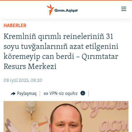
Link
açıqlığı
Esas
HABERLER
mündericege
HABERLER
Kremlniñ qırımlı reineleriniñ 31
qaytmaq
SİYASET
Baş
soyu tuvğanlarınıñ azat etilgenini
İQTİSADİYAT
navigatsiyağa
köremeyip can berdi – Qırımtatar
qaytmaq
CEMİYET
Resurs Merkezi
Qıdıruvğa
MEDENİYET
qaytmaq
08 iyül 2025, 08:20
İNSAN AQLARI
Paylaşmaq
VPN-siz oquñız
VİDEO
SÜRET
BLOGLAR
FİKİR