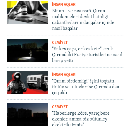
İNSAN AQLARI
Bir an – ve casussıñ. Qırım
mahkemeleri devlet hainligi
qabaatlavlarını daqqalar içinde
nasıl baqalar
CEMİYET
"Er kes qaça, er kes kete": cenk
Qırımdaki Rusiye turistlerine nasıl
barıp yetti
İNSAN AQLARI
"Qırım birdemligi" işini toqtattı,
tintüv ve tutuvlar ise Qırımda daa
çoq oldı
CEMİYET
"Haberlerge köre, yarıq bere
ekenler, amma biz bütünley
ekektriksizmiz"