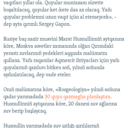
vaqıtları yıllar ola. Quyular muntazam sürette
boşaltılacaq, quyular ket-kete daa az olacaq. Yañı
quyular problemni uzun vaqıt içün al etemeycek», –
dep ayta qırımlı Sergey Gapon.
Rusiye baş nazir muavini Marat Husnullinniñ aytqanına
köre, Moskva sovetler zamanında olğan Qırımdaki
yerastı suvlarınıñ yedekleri aqqında malümatnı
qullana. Yañı raqamlar Aqmescit ihtiyacları içün yañı
quyularnıñ qazıluvı bitken soñ, yılnıñ soñunda
aydınlatılacaq, dep vade eteler.
Onıñ malümatına köre, «Rosgeologiya» yılnıñ soñuna
qadar yarımadada
30 quyu qazmagha planlaştıra
.
Husnullinniñ aytqanına köre, 20 danesi suv ağlarına
suv berip başlaycaq.
Husnullin yarımadada suv qıtlığı qırılılarnıñ