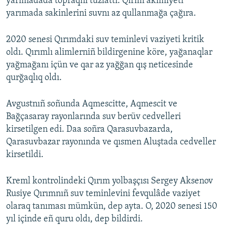
yarımadada topraqnı tuzlattı. Qırım akimiyeti
yarımada sakinlerini suvnı az qullanmağa çağıra.
2020 senesi Qırımdaki suv teminlevi vaziyeti kritik
oldı. Qırımlı alimlerniñ bildirgenine köre, yağanaqlar
yağmağanı içün ve qar az yağğan qış neticesinde
qurğaqlıq oldı.
Avgustnıñ soñunda Aqmescitte, Aqmescit ve
Bağçasaray rayonlarında suv berüv cedvelleri
kirsetilgen edi. Daa soñra Qarasuvbazarda,
Qarasuvbazar rayonında ve qısmen Aluştada cedveller
kirsetildi.
Kreml kontrolindeki Qırım yolbaşçısı Sergey Aksenov
Rusiye Qırımnıñ suv teminlevini fevqulâde vaziyet
olaraq tanıması mümkün, dep ayta. O, 2020 senesi 150
yıl içinde eñ quru oldı, dep bildirdi.