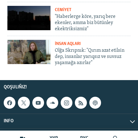
CEMİYET
"Haberlerge köre, yarıq bere
ekenler, amma biz bütünley
ekektriksizmiz"
İNSAN AQLARI
Olğa Skrıpnık: "Qırım azat etilsin
dep, insanlar yarıqsız ve suvsuz
yaşamağa azırlar"
QOŞULIÑIZ!
INFO
© Qırım.Aqiqat, 2026 | All Rights Reserved.