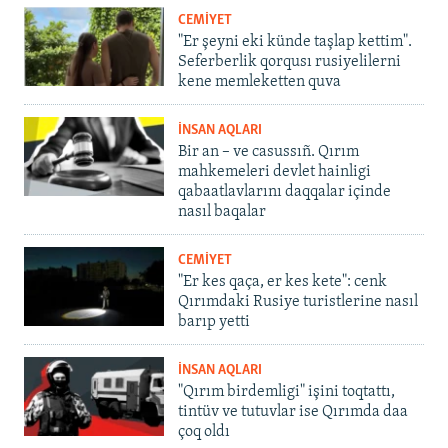
CEMİYET
"Er şeyni eki künde taşlap kettim".
Seferberlik qorqusı rusiyelilerni
kene memleketten quva
İNSAN AQLARI
Bir an – ve casussıñ. Qırım
mahkemeleri devlet hainligi
qabaatlavlarını daqqalar içinde
nasıl baqalar
CEMİYET
"Er kes qaça, er kes kete": cenk
Qırımdaki Rusiye turistlerine nasıl
barıp yetti
İNSAN AQLARI
"Qırım birdemligi" işini toqtattı,
tintüv ve tutuvlar ise Qırımda daa
çoq oldı