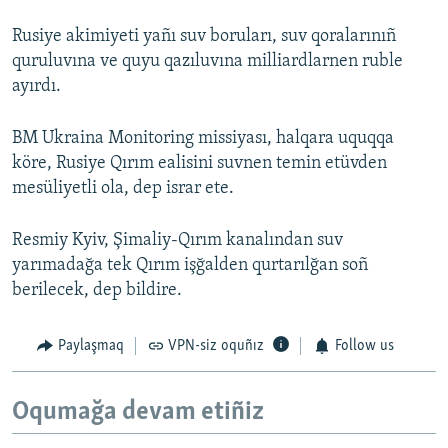
Rusiye akimiyeti yañı suv boruları, suv qoralarınıñ
quruluvına ve quyu qazıluvına milliardlarnen ruble
ayırdı.
BM Ukraina Monitoring missiyası, halqara uquqqa
köre, Rusiye Qırım ealisini suvnen temin etüvden
mesüliyetli ola, dep israr ete.
Resmiy Kyiv, Şimaliy-Qırım kanalından suv
yarımadağa tek Qırım işğalden qurtarılğan soñ
berilecek, dep bildire.
Paylaşmaq
VPN-siz oquñız
Follow us
Oqumağa devam etiñiz