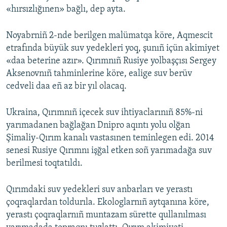
«hırsızlığınen» bağlı, dep ayta.
Noyabrniñ 2-nde berilgen malümatqa köre, Aqmescit
etrafında büyük suv yedekleri yoq, şunıñ içün akimiyet
«daa beterine azır». Qırımnıñ Rusiye yolbaşçısı Sergey
Aksenovnıñ tahminlerine köre, ealige suv berüv
cedveli daa eñ az bir yıl olacaq.
Ukraina, Qırımnıñ içecek suv ihtiyaclarınıñ 85%-ni
yarımadanen bağlağan Dnipro aqıntı yolu olğan
Şimaliy-Qırım kanalı vastasınen teminlegen edi. 2014
senesi Rusiye Qırımnı işğal etken soñ yarımadağa suv
berilmesi toqtatıldı.
Qırımdaki suv yedekleri suv anbarları ve yerastı
çoqraqlardan toldurıla. Ekologlarnıñ aytqanına köre,
yerastı çoqraqlarnıñ muntazam sürette qullanılması