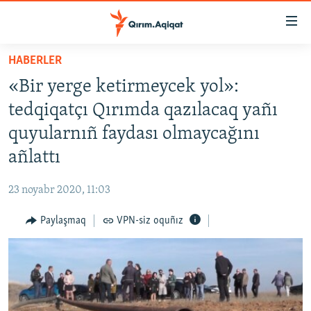
Link
açıqlığı
Esas
HABERLER
mündericege
HABERLER
«Bir yerge ketirmeycek yol»:
qaytmaq
SİYASET
Baş
tedqiqatçı Qırımda qazılacaq yañı
İQTİSADİYAT
navigatsiyağa
quyularnıñ faydası olmaycağını
qaytmaq
CEMİYET
añlattı
Qıdıruvğa
MEDENİYET
qaytmaq
23 noyabr 2020, 11:03
İNSAN AQLARI
Paylaşmaq
VPN-siz oquñız
VİDEO
SÜRET
BLOGLAR
FİKİR