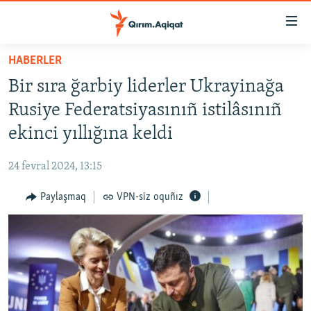
Link
açıqlığı
Esas
HABERLER
mündericege
HABERLER
Bir sıra ğarbiy liderler Ukrayinağa
qaytmaq
SİYASET
Baş
Rusiye Federatsiyasınıñ istilâsınıñ
İQTİSADİYAT
navigatsiyağa
ekinci yıllığına keldi
qaytmaq
CEMİYET
Qıdıruvğa
24 fevral 2024, 13:15
MEDENİYET
qaytmaq
Paylaşmaq
VPN-siz oquñız
İNSAN AQLARI
VİDEO
SÜRET
BLOGLAR
FİKİR