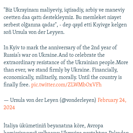
"Biz Ukrayinanı maliyeviy, iqtisadiy, arbiy ve maneviy
ceetten daa qattı destekleymiz. Bu memleket niayet
serbest olğanına qadar", - dep qayd etti Kıyivge kelgen
soñ Ursula von der Leyyen.
In Kyiv to mark the anniversary of the 2nd year of
Russia’s war on Ukraine.And to celebrate the
extraordinary resistance of the Ukrainian people.More
than ever, we stand firmly by Ukraine. Financially,
economically, militarily, morally. Until the country is
finally free.
pic.twitter.com/ZLWMbOxVFh
— Ursula von der Leyen (@vonderleyen)
February 24,
2024
İtaliya ükümetiniñ beyanatına köre, Avropa