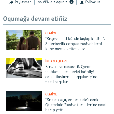
Paylaşmaq
VPN-siz oquñız
Follow us
Oqumağa devam etiñiz
CEMİYET
"Er şeyni eki künde taşlap kettim".
Seferberlik qorqusı rusiyelilerni
kene memleketten quva
İNSAN AQLARI
Bir an – ve casussıñ. Qırım
mahkemeleri devlet hainligi
qabaatlavlarını daqqalar içinde
nasıl baqalar
CEMİYET
"Er kes qaça, er kes kete": cenk
Qırımdaki Rusiye turistlerine nasıl
barıp yetti