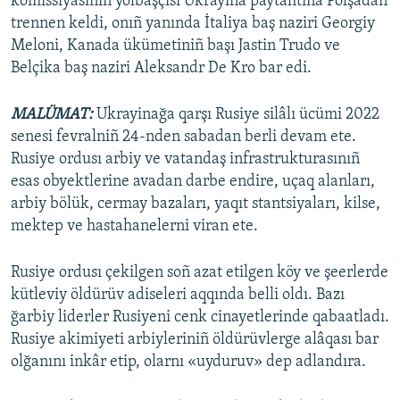
komissiyasınıñ yolbaşçısı Ukrayina paytahtına Polşadan
trennen keldi, onıñ yanında İtaliya baş naziri Georgiy
Meloni, Kanada ükümetiniñ başı Jastin Trudo ve
Belçika baş naziri Aleksandr De Kro bar edi.
MALÜMAT:
Ukrayinağa qarşı Rusiye silâlı ücümi 2022
senesi fevralniñ 24-nden sabadan berli devam ete.
Rusiye ordusı arbiy ve vatandaş infrastrukturasınıñ
esas obyektlerine avadan darbe endire, uçaq alanları,
arbiy bölük, cermay bazaları, yaqıt stantsiyaları, kilse,
mektep ve hastahanelerni viran ete.
Rusiye ordusı çekilgen soñ azat etilgen köy ve şeerlerde
kütleviy öldürüv adiseleri aqqında belli oldı. Bazı
ğarbiy liderler Rusiyeni cenk cinayetlerinde qabaatladı.
Rusiye akimiyeti arbiyleriniñ öldürüvlerge alâqası bar
olğanını inkâr etip, olarnı «uyduruv» dep adlandıra.