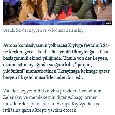
Русский
Українською
Ursula fon der Lâyyen ve Volodımır Zelenskıy
QOŞULIÑIZ!
Avropa komissiyasınıñ yolbaşçısı Kıyivge fevralniñ 24-
ne keçken gecesi keldi - Rusiyeniñ Ukrayinağa istilâsı
RFE/RS bütün saytları
başlağanınıñ ekinci yıllığında. Ursula von der Leyyen,
özüniñ içtimaiy ağında yazğanı kibi, "qorqunç
yıldönümi" munasebetinen Ukrayinağa kelmege qarar
bergen ilk çetel musafirlerinden biri edi.
Von der Leyyenniñ Ukrayina prezidenti Volodımır
Zelenskıy ve memleketniñ diger yolbaşçılarınen
muzakereleri planlaştırıla. Avropa Kıyivge Rusiye
istilâsına qarşı küreşte yardım etecek.