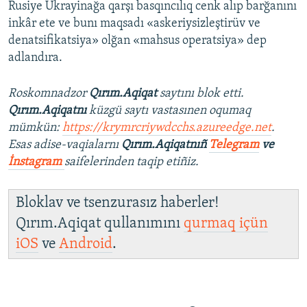
Rusiye Ukrayinağa qarşı basqıncılıq cenk alıp barğanını
inkâr ete ve bunı maqsadı «askeriysizleştirüv ve
denatsifikatsiya» olğan «mahsus operatsiya» dep
adlandıra.
Roskomnadzor
Qırım.Aqiqat
saytını blok etti.
Qırım.Aqiqatnı
küzgü saytı vastasınen oqumaq
mümkün:
https://krymrcriywdcchs.azureedge.net
.
Esas adise-vaqialarnı
Qırım.Aqiqatnıñ
Telegram
ve
İnstagram
saifelerinden taqip etiñiz.
Bloklav ve tsenzurasız haberler!
Qırım.Aqiqat qullanımını
qurmaq içün
iOS
ve
Android
.