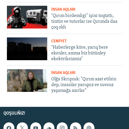
İNSAN AQLARI
"Qırım birdemligi" işini toqtattı,
tintüv ve tutuvlar ise Qırımda daa
çoq oldı
CEMİYET
"Haberlerge köre, yarıq bere
ekenler, amma biz bütünley
ekektriksizmiz"
İNSAN AQLARI
Olğa Skrıpnık: "Qırım azat etilsin
dep, insanlar yarıqsız ve suvsuz
yaşamağa azırlar"
QOŞULIÑIZ!