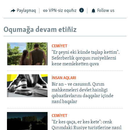
Paylaşmaq
VPN-siz oquñız
Follow us
Oqumağa devam etiñiz
CEMİYET
"Er şeyni eki künde taşlap kettim".
Seferberlik qorqusı rusiyelilerni
kene memleketten quva
İNSAN AQLARI
Bir an – ve casussıñ. Qırım
mahkemeleri devlet hainligi
qabaatlavlarını daqqalar içinde
nasıl baqalar
CEMİYET
"Er kes qaça, er kes kete": cenk
Qırımdaki Rusiye turistlerine nasıl