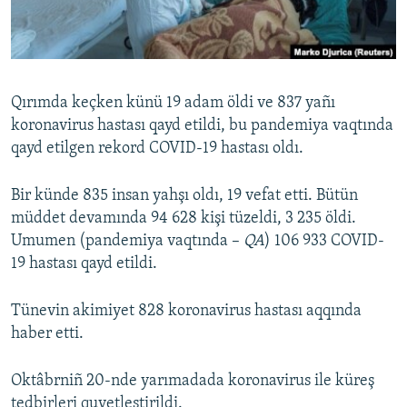
Русский
Українською
Qırımda keçken künü 19 adam öldi ve 837 yañı
QOŞULIÑIZ!
koronavirus hastası qayd etildi, bu pandemiya vaqtında
qayd etilgen rekord COVID-19 hastası oldı.
Bir künde 835 insan yahşı oldı, 19 vefat etti. Bütün
RFE/RS bütün saytları
müddet devamında 94 628 kişi tüzeldi, 3 235 öldi.
Umumen (pandemiya vaqtında –
QA
) 106 933 COVID-
19 hastası qayd etildi.
Tünevin akimiyet 828 koronavirus hastası aqqında
haber etti.
Oktâbrniñ 20-nde yarımadada koronavirus ile küreş
tedbirleri quvetleştirildi.