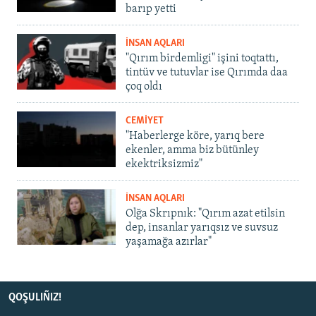
barıp yetti
İNSAN AQLARI
"Qırım birdemligi" işini toqtattı,
tintüv ve tutuvlar ise Qırımda daa
çoq oldı
CEMİYET
"Haberlerge köre, yarıq bere
ekenler, amma biz bütünley
ekektriksizmiz"
İNSAN AQLARI
Olğa Skrıpnık: "Qırım azat etilsin
dep, insanlar yarıqsız ve suvsuz
yaşamağa azırlar"
QOŞULIÑIZ!