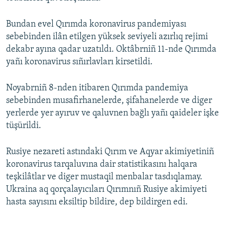
Bundan evel Qırımda koronavirus pandemiyası
sebebinden ilân etilgen yüksek seviyeli azırlıq rejimi
dekabr ayına qadar uzatıldı. Oktâbrniñ 11-nde Qırımda
yañı koronavirus sıñırlavları kirsetildi.
Noyabrniñ 8-nden itibaren Qırımda pandemiya
sebebinden musafirhanelerde, şifahanelerde ve diger
yerlerde yer ayıruv ve qaluvnen bağlı yañı qaideler işke
tüşürildi.
Rusiye nezareti astındaki Qırım ve Aqyar akimiyetiniñ
koronavirus tarqaluvına dair statistikasını halqara
teşkilâtlar ve diger mustaqil menbalar tasdıqlamay.
Ukraina aq qorçalayıcıları Qırımnıñ Rusiye akimiyeti
hasta sayısını eksiltip bildire, dep bildirgen edi.