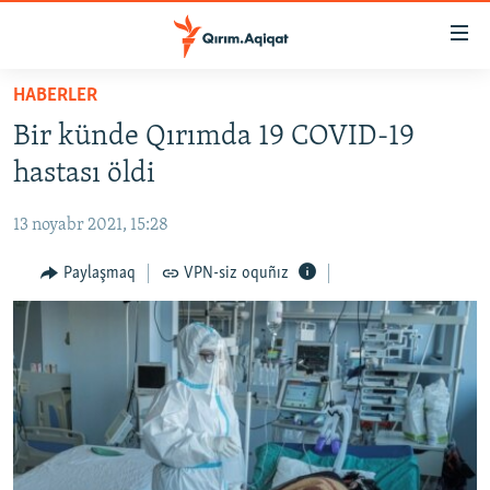
Link
açıqlığı
Esas
HABERLER
mündericege
HABERLER
Bir künde Qırımda 19 COVID-19
qaytmaq
SİYASET
Baş
hastası öldi
İQTİSADİYAT
navigatsiyağa
qaytmaq
13 noyabr 2021, 15:28
CEMİYET
Qıdıruvğa
MEDENİYET
Paylaşmaq
VPN-siz oquñız
qaytmaq
İNSAN AQLARI
VİDEO
SÜRET
BLOGLAR
FİKİR