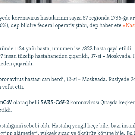
ede koronavirus hastalarınıñ sayısı 57 regionda 1786-ğa art
,6%), dep bildire federal operativ ştabı, dep haber ete
«Nas
ünde 1124 yañı hasta, umumen ise 7822 hasta qayd etildi.
 insan tüzelip hastahaneden çıqarıldı, 37-si – Moskvada. 
eden çıqarıldı.
oronavirus hastası can berdi, 12-si – Moskvada. Rusiyede 94
vefat etti.
-nCoV
olaraq belli
SARS-CoV-2
koronavirusı Qıtayda keçken
tildi.
stalığınıñ sebebi oldı. Hastalıq yengil keçe bile, bazı insa
gripp alâmetleri, yüksek sıcaq ve öksürüv körüne bile. Bu