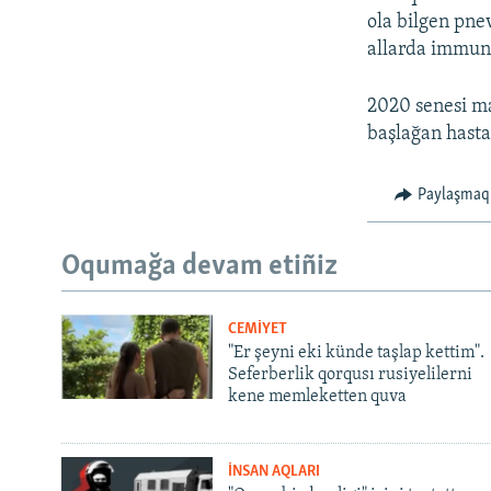
ola bilgen pne
allarda immunit
2020 senesi ma
başlağan hasta
Paylaşmaq
Oqumağa devam etiñiz
CEMİYET
"Er şeyni eki künde taşlap kettim".
Seferberlik qorqusı rusiyelilerni
kene memleketten quva
İNSAN AQLARI