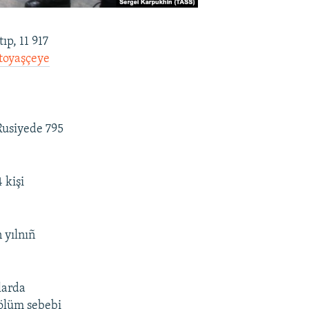
ıp, 11 917
toyaşçeye
Rusiyede 795
 kişi
 yılnıñ
nlarda
 ölüm sebebi