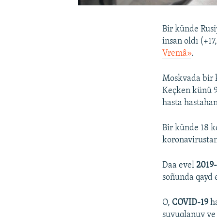
Bir künde Rusiy
insan oldı (+17
Vremâ»
.
Moskvada bir k
Keçken künü 97
hasta hastahan
Bir künde 18 k
koronavirustan 
Daa evel
2019
soñunda qayd e
O,
COVID-19
ha
suvuqlanuv ve 