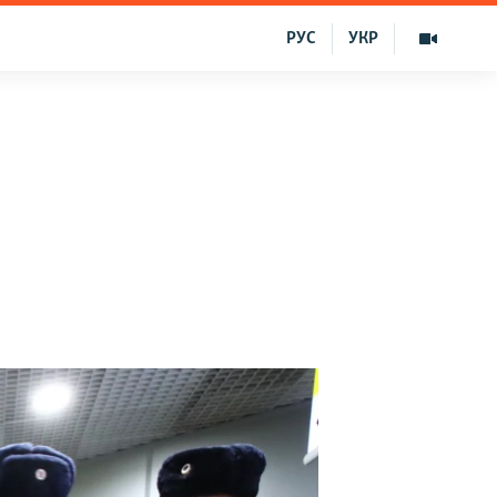
РУС
УКР