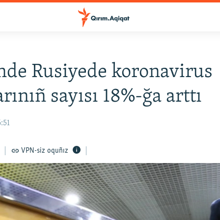
nde Rusiyede koronavirus
arınıñ sayısı 18%-ğa arttı
6:51
VPN-siz oquñız