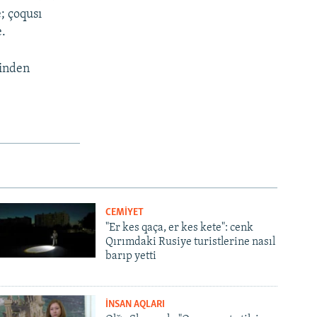
; çoqusı
e.
binden
CEMİYET
"Er kes qaça, er kes kete": cenk
Qırımdaki Rusiye turistlerine nasıl
barıp yetti
İNSAN AQLARI