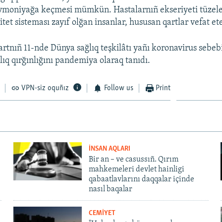
vmoniyağa keçmesi mümkün. Hastalarnıñ ekseriyeti tüzele
et sisteması zayıf olğan insanlar, hususan qartlar vefat et
rtnıñ 11-nde Dünya sağlıq teşkilâtı yañı koronavirus sebe
lıq qırğınlığını pandemiya olaraq tanıdı.
VPN-siz oquñız
Follow us
Print
İNSAN AQLARI
Bir an – ve casussıñ. Qırım
mahkemeleri devlet hainligi
qabaatlavlarını daqqalar içinde
nasıl baqalar
CEMİYET