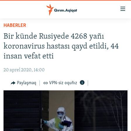
Link
açıqlığı
Esas
HABERLER
mündericege
HABERLER
Bir künde Rusiyede 4268 yañı
qaytmaq
SİYASET
Baş
koronavirus hastası qayd etildi, 44
İQTİSADİYAT
navigatsiyağa
insan vefat etti
qaytmaq
CEMİYET
Qıdıruvğa
20 aprel 2020, 14:00
MEDENİYET
qaytmaq
Paylaşmaq
VPN-siz oquñız
İNSAN AQLARI
VİDEO
SÜRET
BLOGLAR
FİKİR