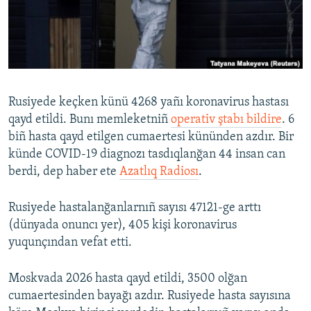
Русский
Українською
QOŞULIÑIZ!
Rusiyede keçken künü 4268 yañı koronavirus hastası
qayd etildi. Bunı memleketniñ
operativ ştabı bildire
. 6
biñ hasta qayd etilgen cumaertesi kününden azdır. Bir
RFE/RS bütün saytları
künde COVID-19 diagnozı tasdıqlanğan 44 insan can
berdi, dep haber ete
Azatlıq Radiosı
.
Rusiyede hastalanğanlarnıñ sayısı 47121-ge arttı
(dünyada onuncı yer), 405 kişi koronavirus
yuqunçından vefat etti.
Moskvada 2026 hasta qayd etildi, 3500 olğan
cumaertesinden bayağı azdır. Rusiyede hasta sayısına