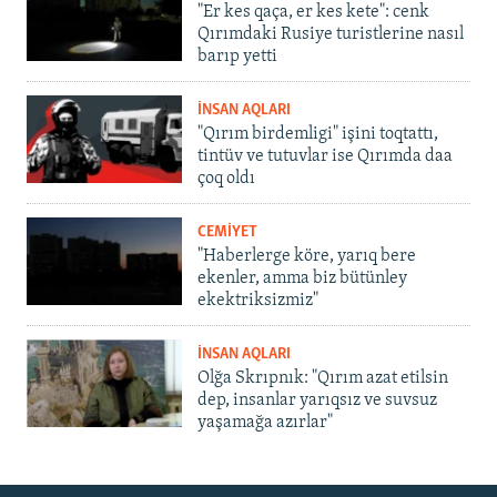
"Er kes qaça, er kes kete": cenk
Qırımdaki Rusiye turistlerine nasıl
barıp yetti
İNSAN AQLARI
"Qırım birdemligi" işini toqtattı,
tintüv ve tutuvlar ise Qırımda daa
çoq oldı
CEMİYET
"Haberlerge köre, yarıq bere
ekenler, amma biz bütünley
ekektriksizmiz"
İNSAN AQLARI
Olğa Skrıpnık: "Qırım azat etilsin
dep, insanlar yarıqsız ve suvsuz
yaşamağa azırlar"