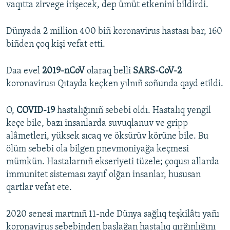
vaqıtta zirvege irişecek, dep ümüt etkenini bildirdi.
Dünyada 2 million 400 biñ koronavirus hastası bar, 160
biñden çoq kişi vefat etti.
Daa evel
2019-nCoV
olaraq belli
SARS-CoV-2
koronavirusı Qıtayda keçken yılnıñ soñunda qayd etildi.
O,
COVID-19
hastalığınıñ sebebi oldı. Hastalıq yengil
keçe bile, bazı insanlarda suvuqlanuv ve gripp
alâmetleri, yüksek sıcaq ve öksürüv körüne bile. Bu
ölüm sebebi ola bilgen pnevmoniyağa keçmesi
mümkün. Hastalarnıñ ekseriyeti tüzele; çoqusı allarda
immunitet sisteması zayıf olğan insanlar, hususan
qartlar vefat ete.
2020 senesi martnıñ 11-nde Dünya sağlıq teşkilâtı yañı
koronavirus sebebinden başlağan hastalıq qırğınlığını