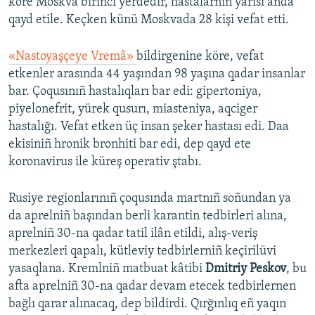
köre Moskva birinci yerdedir, hastalarnıñ yarısı anda
qayd etile. Keçken künü Moskvada 28 kişi vefat etti.
«Nastoyaşçeye Vremâ»
bildirgenine köre, vefat
etkenler arasında 44 yaşından 98 yaşına qadar insanlar
bar. Çoqusınıñ hastalıqları bar edi: gipertoniya,
piyelonefrit, yürek qusurı, miasteniya, aqciger
hastalığı. Vefat etken üç insan şeker hastası edi. Daa
ekisiniñ hronik bronhiti bar edi, dep qayd ete
koronavirus ile küreş operativ ştabı.
Rusiye regionlarınıñ çoqusında martnıñ soñundan ya
da aprelniñ başından berli karantin tedbirleri alına,
aprelniñ 30-na qadar tatil ilân etildi, alış-veriş
merkezleri qapalı, kütleviy tedbirlerniñ keçirilüvi
yasaqlana. Kremlniñ matbuat kâtibi
Dmitriy Peskov
, bu
afta aprelniñ 30-na qadar devam etecek tedbirlernen
bağlı qarar alınacaq, dep bildirdi. Qırğınlıq eñ yaqın