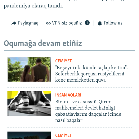
pandemiya olaraq tanıdı.
Paylaşmaq
VPN-siz oquñız
Follow us
Oqumağa devam etiñiz
CEMİYET
"Er şeyni eki künde taşlap kettim".
Seferberlik qorqusı rusiyelilerni
kene memleketten quva
İNSAN AQLARI
Bir an – ve casussıñ. Qırım
mahkemeleri devlet hainligi
qabaatlavlarını daqqalar içinde
nasıl baqalar
CEMİYET