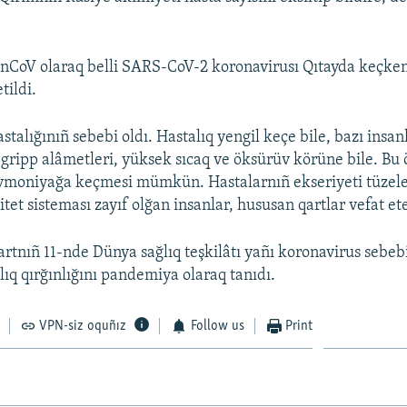
nCoV olaraq belli SARS-CoV-2 koronavirusı Qıtayda keçken
tildi.
talığınıñ sebebi oldı. Hastalıq yengil keçe bile, bazı insan
gripp alâmetleri, yüksek sıcaq ve öksürüv körüne bile. Bu
vmoniyağa keçmesi mümkün. Hastalarnıñ ekseriyeti tüzele
et sisteması zayıf olğan insanlar, hususan qartlar vefat et
rtnıñ 11-nde Dünya sağlıq teşkilâtı yañı koronavirus sebe
lıq qırğınlığını pandemiya olaraq tanıdı.
VPN-siz oquñız
Follow us
Print