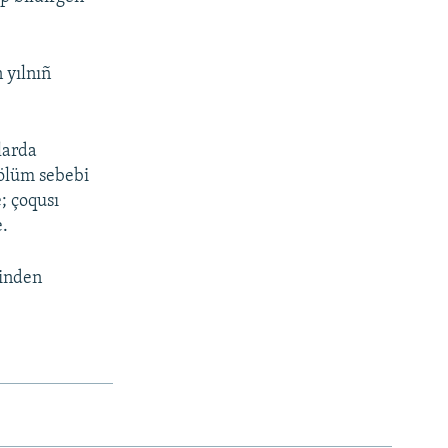
 yılnıñ
larda
 ölüm sebebi
; çoqusı
e.
binden