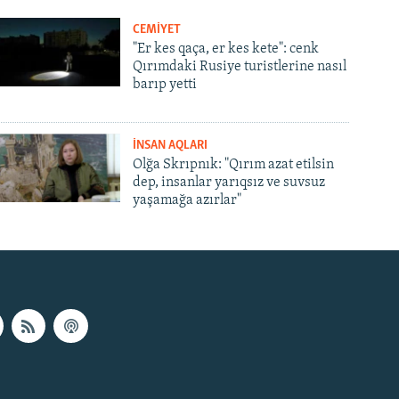
CEMİYET
"Er kes qaça, er kes kete": cenk
Qırımdaki Rusiye turistlerine nasıl
barıp yetti
İNSAN AQLARI
Olğa Skrıpnık: "Qırım azat etilsin
dep, insanlar yarıqsız ve suvsuz
yaşamağa azırlar"