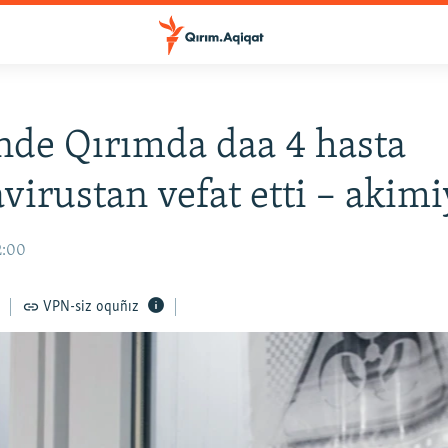
nde Qırımda daa 4 hasta
virustan vefat etti – akimi
2:00
VPN-siz oquñız