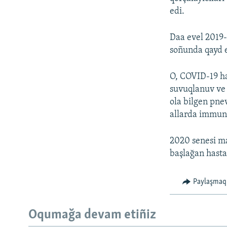
edi.
Daa evel 2019-
soñunda qayd e
O, COVID-19 has
suvuqlanuv ve 
ola bilgen pne
allarda immunit
2020 senesi ma
başlağan hasta
Paylaşmaq
Oqumağa devam etiñiz