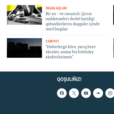
İNSAN AQLARI
Bir an – ve casussıñ. Qırım
mahkemeleri devlet hainligi
qabaatlavlarını daqqalar içinde
nasıl baqalar
CEMİYET
"Haberlerge köre, yarıq bere
ekenler, amma biz bütünley
ekektriksizmiz"
QOŞULIÑIZ!