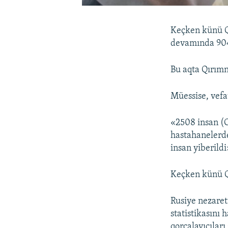
Keçken künü Q
devamında 904 
Bu aqta Qırımn
Müessise, vefa
«2508 insan (
hastahanelerd
insan yiberildi
Keçken künü 
Rusiye nezaret
statistikasını
qorçalayıcıları