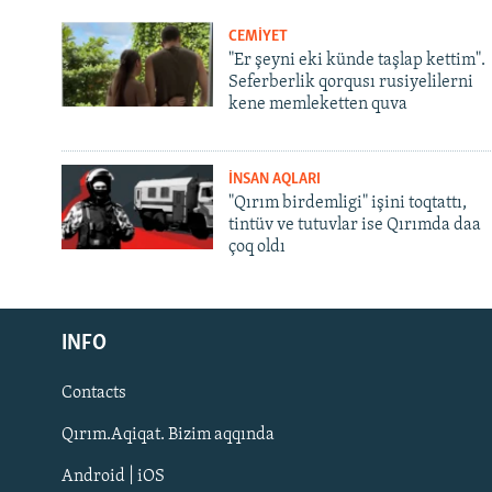
CEMİYET
"Er şeyni eki künde taşlap kettim".
Seferberlik qorqusı rusiyelilerni
kene memleketten quva
İNSAN AQLARI
"Qırım birdemligi" işini toqtattı,
tintüv ve tutuvlar ise Qırımda daa
çoq oldı
Русский
INFO
Українською
Contacts
QOŞULIÑIZ!
Qırım.Aqiqat. Bizim aqqında
Android | iOS