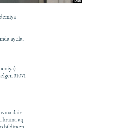
ndemiya
nda aytıla.
moniya)
zelgen 31071
uvına dair
 Ukraina aq
ep bildirgen