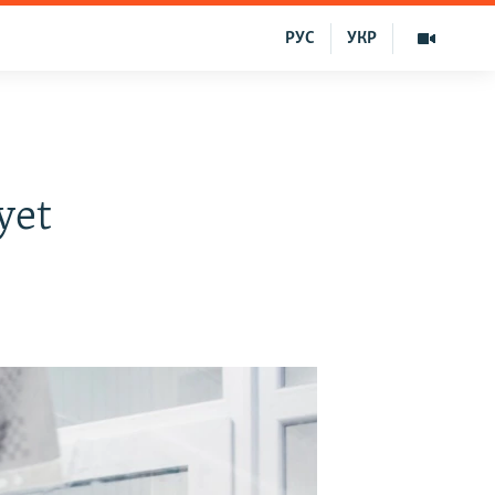
РУС
УКР
yet