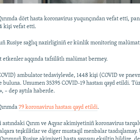
ırımda dört hasta koronavirus yuqunçından vefat etti, pa
kişi vefat etti.
ıñ Rusiye sağlıq nazirliginiñ er künlik monitoring malümatı
t etkenler aqqında tafsilâtlı malümat bermey.
COVID) ambulator tedaviylevde, 1448 kişi (COVID ve pnev
e buluna. Umumen 35395 COVID-19 hastası qayd etildi. Tü
», – dep aytıla haberde.
Qırımda
79 koronavirus hastası qayd etildi
.
i astındaki Qırım ve Aqyar akimiyetiniñ koronavirus tarqal
 halqara teşkilâtlar ve diger mustaqil menbalar tasdıqlamay.
 Qırımnıñ Rusiye akimiyeti hasta sayısını eksiltip bildire, d