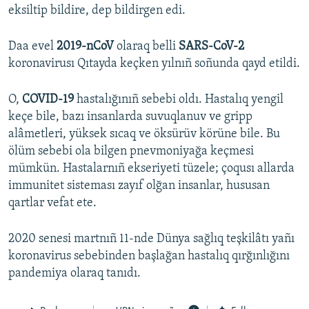
eksiltip bildire, dep bildirgen edi.
Daa evel
2019-nCoV
olaraq belli
SARS-CoV-2
koronavirusı Qıtayda keçken yılnıñ soñunda qayd etildi.
O,
COVID-19
hastalığınıñ sebebi oldı. Hastalıq yengil
keçe bile, bazı insanlarda suvuqlanuv ve gripp
alâmetleri, yüksek sıcaq ve öksürüv körüne bile. Bu
ölüm sebebi ola bilgen pnevmoniyağa keçmesi
mümkün. Hastalarnıñ ekseriyeti tüzele; çoqusı allarda
immunitet sisteması zayıf olğan insanlar, hususan
qartlar vefat ete.
2020 senesi martnıñ 11-nde Dünya sağlıq teşkilâtı yañı
koronavirus sebebinden başlağan hastalıq qırğınlığını
pandemiya olaraq tanıdı.