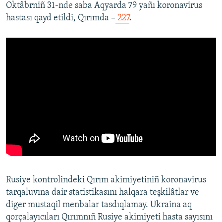
Oktâbrniñ 31-nde saba Aqyarda 79 yañı koronavirus
hastası qayd etildi, Qırımda –
227
.
Rusiye kontrolindeki Qırım akimiyetiniñ koronavirus
tarqaluvına dair statistikasını halqara teşkilâtlar ve
diger mustaqil menbalar tasdıqlamay. Ukraina aq
qorçalayıcıları Qırımnıñ Rusiye akimiyeti hasta sayısını