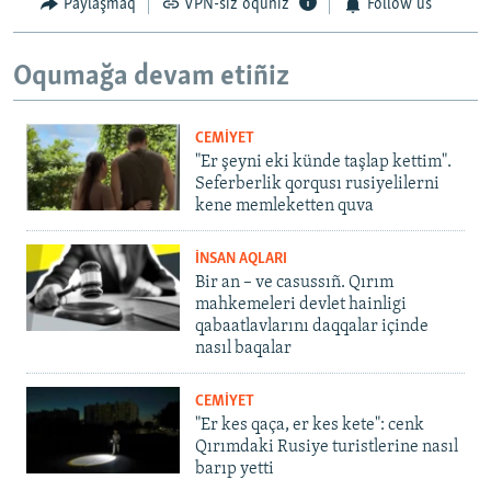
Paylaşmaq
VPN-siz oquñız
Follow us
Oqumağa devam etiñiz
CEMİYET
"Er şeyni eki künde taşlap kettim".
Seferberlik qorqusı rusiyelilerni
kene memleketten quva
İNSAN AQLARI
Bir an – ve casussıñ. Qırım
mahkemeleri devlet hainligi
qabaatlavlarını daqqalar içinde
nasıl baqalar
CEMİYET
"Er kes qaça, er kes kete": cenk
Qırımdaki Rusiye turistlerine nasıl
barıp yetti