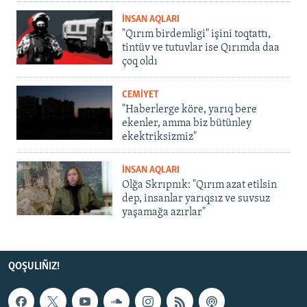
İNSAN AQLARI
"Qırım birdemligi" işini toqtattı,
tintüv ve tutuvlar ise Qırımda daa
çoq oldı
CEMİYET
"Haberlerge köre, yarıq bere
ekenler, amma biz bütünley
ekektriksizmiz"
İNSAN AQLARI
Olğa Skrıpnık: "Qırım azat etilsin
dep, insanlar yarıqsız ve suvsuz
yaşamağa azırlar"
QOŞULIÑIZ!