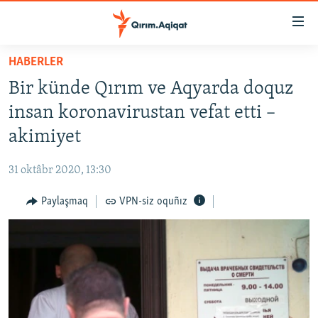
Link
açıqlığı
Esas
HABERLER
mündericege
HABERLER
Bir künde Qırım ve Aqyarda doquz
qaytmaq
SİYASET
Baş
insan koronavirustan vefat etti –
İQTİSADİYAT
navigatsiyağa
akimiyet
qaytmaq
CEMİYET
Qıdıruvğa
31 oktâbr 2020, 13:30
MEDENİYET
qaytmaq
Paylaşmaq
VPN-siz oquñız
İNSAN AQLARI
VİDEO
SÜRET
BLOGLAR
FİKİR