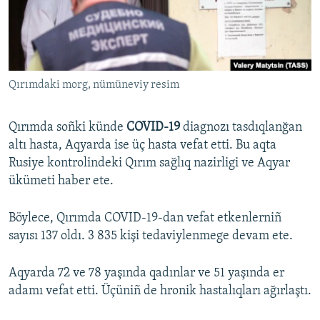
Русский
Українською
Qırımdaki morg, nümüneviy resim
QOŞULIÑIZ!
Qırımda soñki künde
COVID-19
diagnozı tasdıqlanğan
altı hasta, Aqyarda ise üç hasta vefat etti. Bu aqta
RFE/RS bütün saytları
Rusiye kontrolindeki Qırım sağlıq nazirligi ve Aqyar
ükümeti haber ete.
Böylece, Qırımda COVID-19-dan vefat etkenlerniñ
sayısı 137 oldı. 3 835 kişi tedaviylenmege devam ete.
Aqyarda 72 ve 78 yaşında qadınlar ve 51 yaşında er
adamı vefat etti. Üçüniñ de hronik hastalıqları ağırlaştı.