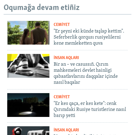
Oqumağa devam etiñiz
CEMİYET
"Er şeyni eki künde taşlap kettim".
Seferberlik qorqusı rusiyelilerni
kene memleketten quva
İNSAN AQLARI
Bir an – ve casussıñ. Qırım
mahkemeleri devlet hainligi
qabaatlavlarını daqqalar içinde
nasıl baqalar
CEMİYET
"Er kes qaça, er kes kete": cenk
Qırımdaki Rusiye turistlerine nasıl
barıp yetti
İNSAN AQLARI