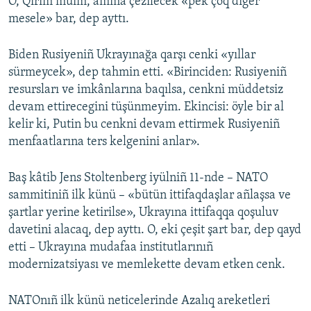
O, Qırım müim, amma çezilecek «pek çoq diger
mesele» bar, dep ayttı.
Biden Rusiyeniñ Ukrayınağa qarşı cenki «yıllar
sürmeycek», dep tahmin etti. «Birinciden: Rusiyeniñ
resursları ve imkânlarına baqılsa, cenkni müddetsiz
devam ettirecegini tüşünmeyim. Ekincisi: öyle bir al
kelir ki, Putin bu cenkni devam ettirmek Rusiyeniñ
menfaatlarına ters kelgenini anlar».
Baş kâtib Jens Stoltenberg iyülniñ 11-nde – NATO
sammitiniñ ilk künü – «bütün ittifaqdaşlar añlaşsa ve
şartlar yerine ketirilse», Ukrayına ittifaqqa qoşuluv
davetini alacaq, dep ayttı. O, eki çeşit şart bar, dep qayd
etti – Ukrayına mudafaa institutlarınıñ
modernizatsiyası ve memlekette devam etken cenk.
NATOnıñ ilk künü neticelerinde Azalıq areketleri