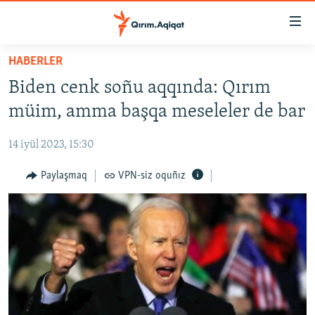
Link
açıqlığı
Esas
HABERLER
mündericege
HABERLER
Biden cenk soñu aqqında: Qırım
qaytmaq
SİYASET
Baş
müim, amma başqa meseleler de bar
İQTİSADİYAT
navigatsiyağa
qaytmaq
14 iyül 2023, 15:30
CEMİYET
Qıdıruvğa
MEDENİYET
Paylaşmaq
VPN-siz oquñız
qaytmaq
İNSAN AQLARI
VİDEO
SÜRET
BLOGLAR
FİKİR