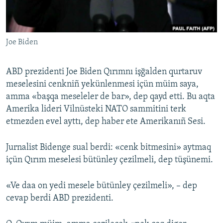
Русский
Українською
Joe Biden
QOŞULIÑIZ!
ABD prezidenti Joe Biden Qırımnı işğalden qurtaruv
meselesini cenkniñ yekünlenmesi içün müim saya,
amma «başqa meseleler de bar», dep qayd etti. Bu aqta
RFE/RS bütün saytları
Amerika lideri Vilnüsteki NATO sammitini terk
etmezden evel ayttı, dep haber ete Amerikanıñ Sesi.
Jurnalist Bidenge sual berdi: «cenk bitmesini» aytmaq
içün Qırım meselesi bütünley çezilmeli, dep tüşünemi.
«Ve daa on yedi mesele bütünley çezilmeli», – dep
cevap berdi ABD prezidenti.