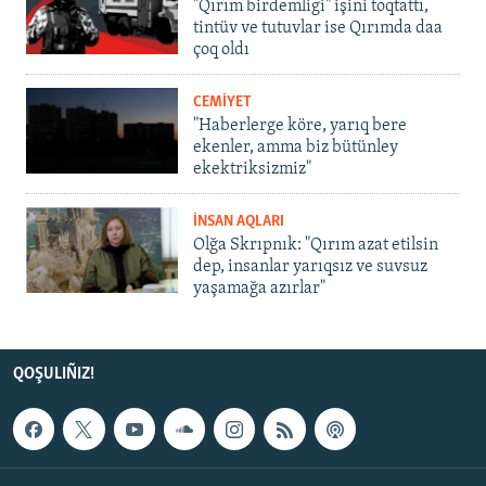
"Qırım birdemligi" işini toqtattı,
tintüv ve tutuvlar ise Qırımda daa
çoq oldı
CEMİYET
"Haberlerge köre, yarıq bere
ekenler, amma biz bütünley
ekektriksizmiz"
İNSAN AQLARI
Olğa Skrıpnık: "Qırım azat etilsin
dep, insanlar yarıqsız ve suvsuz
yaşamağa azırlar"
QOŞULIÑIZ!