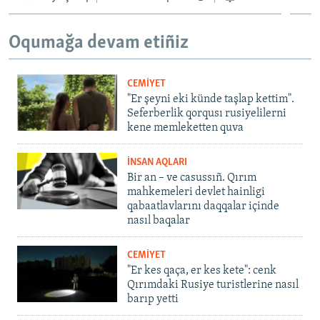
Oqumağa devam etiñiz
CEMİYET
"Er şeyni eki künde taşlap kettim".
Seferberlik qorqusı rusiyelilerni
kene memleketten quva
İNSAN AQLARI
Bir an – ve casussıñ. Qırım
mahkemeleri devlet hainligi
qabaatlavlarını daqqalar içinde
nasıl baqalar
CEMİYET
"Er kes qaça, er kes kete": cenk
Qırımdaki Rusiye turistlerine nasıl
barıp yetti