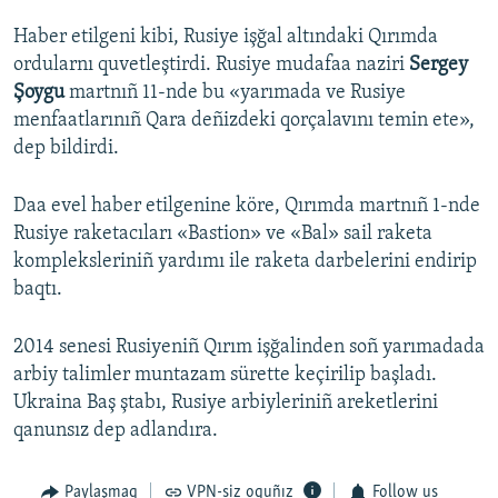
Haber etilgeni kibi, Rusiye işğal altındaki Qırımda
ordularnı quvetleştirdi. Rusiye mudafaa naziri
Sergey
Şoygu
martnıñ 11-nde bu «yarımada ve Rusiye
menfaatlarınıñ Qara deñizdeki qorçalavını temin ete»,
dep bildirdi.
Daa evel haber etilgenine köre, Qırımda martnıñ 1-nde
Rusiye raketacıları «Bastion» ve «Bal» sail raketa
kompleksleriniñ yardımı ile raketa darbelerini endirip
baqtı.
2014 senesi Rusiyeniñ Qırım işğalinden soñ yarımadada
arbiy talimler muntazam sürette keçirilip başladı.
Ukraina Baş ştabı, Rusiye arbiyleriniñ areketlerini
qanunsız dep adlandıra.
Paylaşmaq
VPN-siz oquñız
Follow us