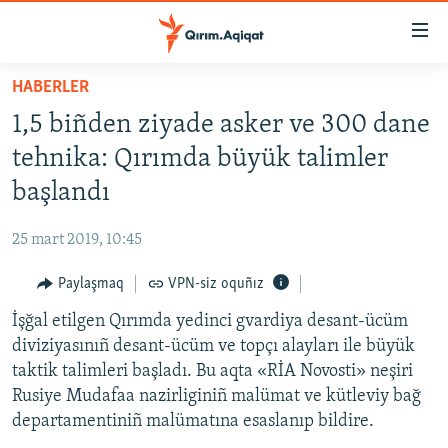
Link
açıqlığı
Esas
HABERLER
mündericege
HABERLER
1,5 biñden ziyade asker ve 300 dane
qaytmaq
SİYASET
Baş
tehnika: Qırımda büyük talimler
İQTİSADİYAT
navigatsiyağa
başlandı
qaytmaq
CEMİYET
Qıdıruvğa
25 mart 2019, 10:45
MEDENİYET
qaytmaq
Paylaşmaq
VPN-siz oquñız
İNSAN AQLARI
İşğal etilgen Qırımda yedinci gvardiya desant-ücüm
VİDEO
diviziyasınıñ desant-ücüm ve topçı alayları ile büyük
SÜRET
taktik talimleri başladı. Bu aqta «RİA Novosti» neşiri
BLOGLAR
Rusiye Mudafaa nazirliginiñ malümat ve kütleviy bağ
departamentiniñ malümatına esaslanıp bildire.
FİKİR