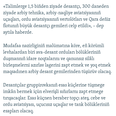
«Talimlerge 1,5 biñden ziyade desantçı, 300 daneden
Русский
ziyade arbiy tehnika, arbiy-naqliye aviatsiyasınıñ
Українською
uçaqları, ordu aviatsiyasınıñ vertolötları ve Qara deñiz
flotunıñ büyük desantçı gemileri celp etildi», – dep
aytıla haberde.
QOŞULIÑIZ!
Mudafaa nazirliginiñ malümatına köre, eñ körümli
levhalardan biri ava-desant orduları bölükleriniñ
RFE/RS bütün saytları
duşmannıñ idare noqtalarını ve qanunsız silâlı
birleşmelerni azırlav lagerini zapt etmek ve yoq etmek
maqsadınen arbiy desant gemilerinden tüşürüv olacaq.
Desantçılar gruppirovkanıñ esas küçlerine tüşmege
imkân bermek içün elverişli sıñırlarnı zapt etmege
tırışacaqlar. Esas küçnen beraber topçı ateş, cebe ve
ordu aviatsiyası, uçucısız uçaqlar ve tank bölükleriniñ
esapları olacaq.