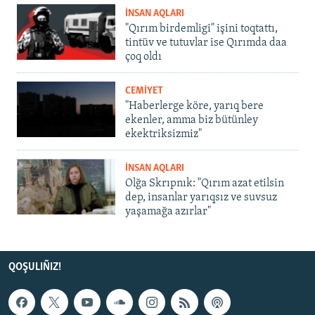
İNSAN AQLARI
"Qırım birdemligi" işini toqtattı,
tintüv ve tutuvlar ise Qırımda daa
çoq oldı
CEMİYET
"Haberlerge köre, yarıq bere
ekenler, amma biz bütünley
ekektriksizmiz"
İNSAN AQLARI
Olğa Skrıpnık: "Qırım azat etilsin
dep, insanlar yarıqsız ve suvsuz
yaşamağa azırlar"
QOŞULIÑIZ!