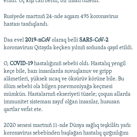
etildi. Üç kişi can berdi, bir insan tüzeldi.
Rusiyede martnıñ 24-nde aqşam 495 koronavirus
hastası tasdıqlandı.
Daa evel
2019-nCoV
olaraq belli
SARS-CoV-2
koronavirusı Qıtayda keçken yılnıñ soñunda qayd etildi.
O,
COVID-19
hastalığınıñ sebebi oldı. Hastalıq yengil
keçe bile, bazı insanlarda suvuqlanuv ve gripp
alâmetleri, yüksek sıcaq ve öksürüv körüne bile. Bu
ölüm sebebi ola bilgen pnevmoniyağa keçmesi
mümkün. Hastalarnıñ ekseriyeti tüzele; çoqusı allarda
immunitet sisteması zayıf olğan insanlar, hususan
qartlar vefat ete.
2020 senesi martnıñ 11-nde Dünya sağlıq teşkilâtı yañı
koronavirus sebebinden başlağan hastalıq qırğınlığını