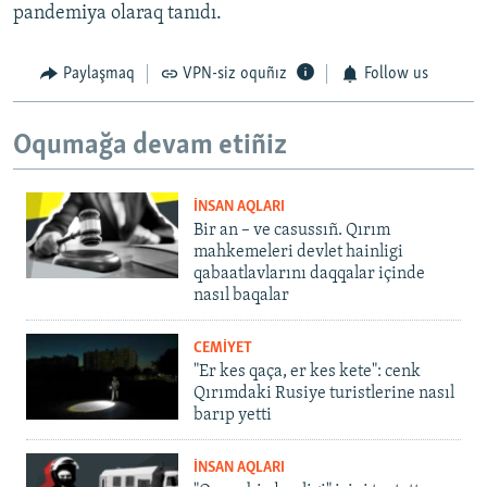
pandemiya olaraq tanıdı.
Paylaşmaq
VPN-siz oquñız
Follow us
Oqumağa devam etiñiz
İNSAN AQLARI
Bir an – ve casussıñ. Qırım
mahkemeleri devlet hainligi
qabaatlavlarını daqqalar içinde
nasıl baqalar
CEMİYET
"Er kes qaça, er kes kete": cenk
Qırımdaki Rusiye turistlerine nasıl
barıp yetti
İNSAN AQLARI