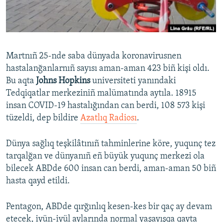
Русский
Українською
Martnıñ 25-nde saba dünyada koronavirusnen
QOŞULIÑIZ!
hastalanğanlarnıñ sayısı aman-aman 423 biñ kişi oldı.
Bu aqta
Johns Hopkins
universiteti yanındaki
Tedqiqatlar merkeziniñ malümatında aytıla. 18915
insan COVID-19 hastalığından can berdi, 108 573 kişi
RFE/RS bütün saytları
tüzeldi, dep bildire
Azatlıq Radiosı
.
Dünya sağlıq teşkilâtınıñ tahminlerine köre, yuqunç tez
tarqalğan ve dünyanıñ eñ büyük yuqunç merkezi ola
bilecek ABDde 600 insan can berdi, aman-aman 50 biñ
hasta qayd etildi.
Pentagon, ABDde qırğınlıq kesen-kes bir qaç ay devam
etecek, iyün-iyül aylarında normal yaşayışqa qayta