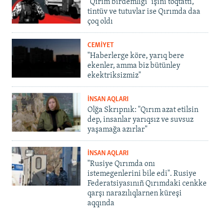
"Qırım birdemligi" işini toqtattı,
tintüv ve tutuvlar ise Qırımda daa
çoq oldı
CEMİYET
"Haberlerge köre, yarıq bere
ekenler, amma biz bütünley
ekektriksizmiz"
İNSAN AQLARI
Olğa Skrıpnık: "Qırım azat etilsin
dep, insanlar yarıqsız ve suvsuz
yaşamağa azırlar"
İNSAN AQLARI
"Rusiye Qırımda onı
istemegenlerini bile edi". Rusiye
Federatsiyasınıñ Qırımdaki cenkke
qarşı narazılıqlarnen küreşi
aqqında