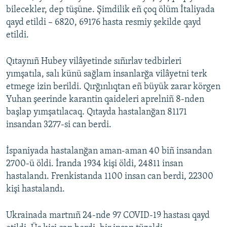
bilecekler, dep tüşüne. Şimdilik eñ çoq ölüm İtaliyada
qayd etildi – 6820, 69176 hasta resmiy şekilde qayd
etildi.
Qıtaynıñ Hubey vilâyetinde sıñırlav tedbirleri
yımşatıla, salı künü sağlam insanlarğa vilâyetni terk
etmege izin berildi. Qırğınlıqtan eñ büyük zarar körgen
Yuhan şeerinde karantin qaideleri aprelniñ 8-nden
başlap yımşatılacaq. Qıtayda hastalanğan 81171
insandan 3277-si can berdi.
İspaniyada hastalanğan aman-aman 40 biñ insandan
2700-ü öldi. İranda 1934 kişi öldi, 24811 insan
hastalandı. Frenkistanda 1100 insan can berdi, 22300
kişi hastalandı.
Ukrainada martnıñ 24-nde 97 COVID-19 hastası qayd