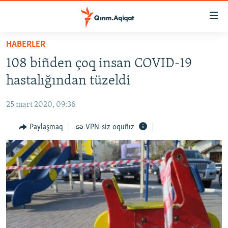
Link
açıqlığı
Esas
HABERLER
mündericege
HABERLER
108 biñden çoq insan COVID-19
qaytmaq
SİYASET
Baş
hastalığından tüzeldi
İQTİSADİYAT
navigatsiyağa
qaytmaq
25 mart 2020, 09:36
CEMİYET
Qıdıruvğa
MEDENİYET
Paylaşmaq
VPN-siz oquñız
qaytmaq
İNSAN AQLARI
VİDEO
SÜRET
BLOGLAR
FİKİR