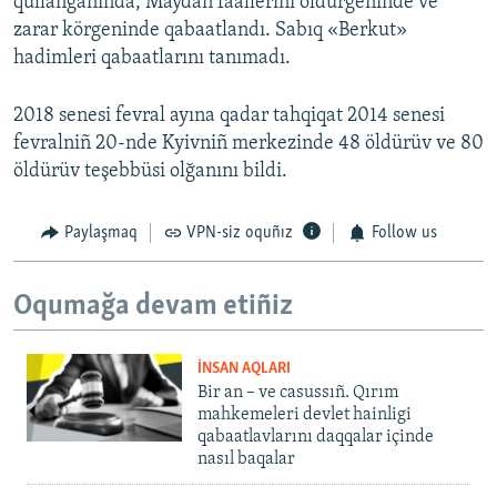
qullanğanında, Maydan faallerini öldürgeninde ve
zarar körgeninde qabaatlandı. Sabıq «Berkut»
hadimleri qabaatlarını tanımadı.
2018 senesi fevral ayına qadar tahqiqat 2014 senesi
fevralniñ 20-nde Kyivniñ merkezinde 48 öldürüv ve 80
öldürüv teşebbüsi olğanını bildi.
Paylaşmaq
VPN-siz oquñız
Follow us
Oqumağa devam etiñiz
İNSAN AQLARI
Bir an – ve casussıñ. Qırım
mahkemeleri devlet hainligi
qabaatlavlarını daqqalar içinde
nasıl baqalar