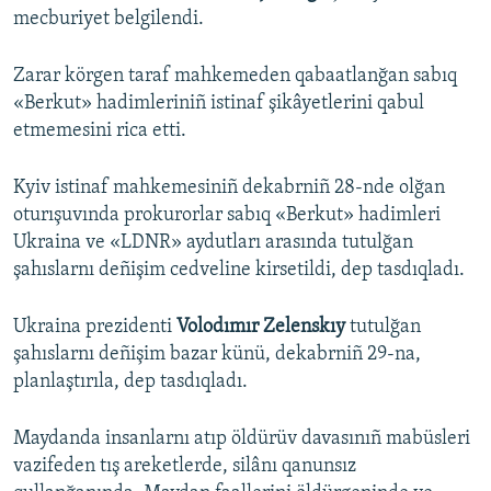
mecburiyet belgilendi.
Zarar körgen taraf mahkemeden qabaatlanğan sabıq
«Berkut» hadimleriniñ istinaf şikâyetlerini qabul
etmemesini rica etti.
Kyiv istinaf mahkemesiniñ dekabrniñ 28-nde olğan
oturışuvında prokurorlar sabıq «Berkut» hadimleri
Ukraina ve «LDNR» aydutları arasında tutulğan
şahıslarnı deñişim cedveline kirsetildi, dep tasdıqladı.
Ukraina prezidenti
Volodımır Zelenskıy
tutulğan
şahıslarnı deñişim bazar künü, dekabrniñ 29-na,
planlaştırıla, dep tasdıqladı.
Maydanda insanlarnı atıp öldürüv davasınıñ mabüsleri
vazifeden tış areketlerde, silânı qanunsız