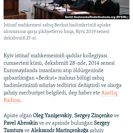
Русский
Українською
İstinaf mahkemesi sabıq Berkut hadimleriniñ apiske
alınmasına qarşı şikâyetlerni baqa, Kyiv, 2019 senesi
QOŞULIÑIZ!
dekabrniñ 27-si
Kyiv istinaf mahkemesiniñ qadılar kollegiyası
cumaertesi künü, dekabrniñ 28-nde, 2014 senesi
RFE/RS bütün saytları
Euromaydanda insanlarnı atıp öldürgeninde
qabaatlanğan «Berkut» mahsus bölügi sabıq
hadimlerininiñ sıñırlav tedbirini deñiştirdi ve olarğa
şahsiy mecburiyet belgiledi, dep haber ete
Azatlıq
Radiosı
.
Apiste olğan
Oleg Yanişevskiy
,
Sergey Zinçenko
ve
Pavel Abroskin
ve ev apsinde bulunğan
Sergey
Tamtura
ve
Aleksandr Marinçenkoğa
şahsiy