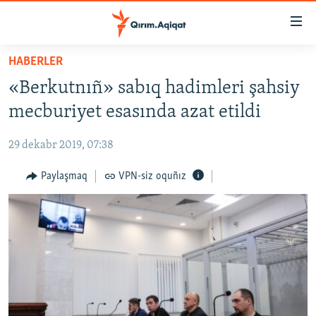
Link
açıqlığı
Esas
HABERLER
mündericege
HABERLER
«Berkutnıñ» sabıq hadimleri şahsiy
qaytmaq
SİYASET
Baş
mecburiyet esasında azat etildi
İQTİSADİYAT
navigatsiyağa
qaytmaq
29 dekabr 2019, 07:38
CEMİYET
Qıdıruvğa
MEDENİYET
Paylaşmaq
VPN-siz oquñız
qaytmaq
İNSAN AQLARI
VİDEO
SÜRET
BLOGLAR
FİKİR