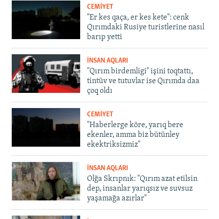
CEMİYET
"Er kes qaça, er kes kete": cenk
Qırımdaki Rusiye turistlerine nasıl
barıp yetti
İNSAN AQLARI
"Qırım birdemligi" işini toqtattı,
tintüv ve tutuvlar ise Qırımda daa
çoq oldı
CEMİYET
"Haberlerge köre, yarıq bere
ekenler, amma biz bütünley
ekektriksizmiz"
İNSAN AQLARI
Olğa Skrıpnık: "Qırım azat etilsin
dep, insanlar yarıqsız ve suvsuz
yaşamağa azırlar"