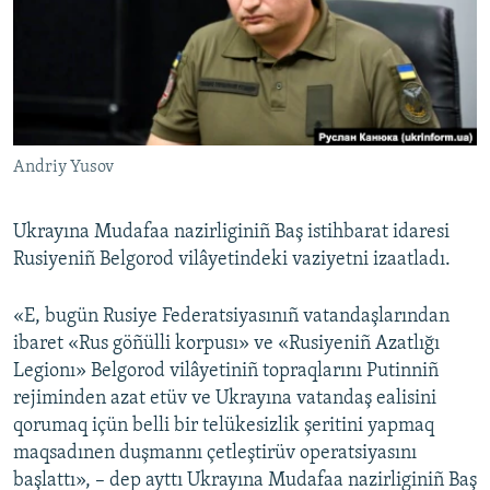
Русский
Українською
QOŞULIÑIZ!
Andriy Yusov
Ukrayına Mudafaa nazirliginiñ Baş istihbarat idaresi
RFE/RS bütün saytları
Rusiyeniñ Belgorod vilâyetindeki vaziyetni izaatladı.
«E, bugün Rusiye Federatsiyasınıñ vatandaşlarından
ibaret «Rus göñülli korpusı» ve «Rusiyeniñ Azatlığı
Legionı» Belgorod vilâyetiniñ topraqlarını Putinniñ
rejiminden azat etüv ve Ukrayına vatandaş ealisini
qorumaq içün belli bir telükesizlik şeritini yapmaq
maqsadınen duşmannı çetleştirüv operatsiyasını
başlattı», – dep ayttı Ukrayına Mudafaa nazirliginiñ Baş