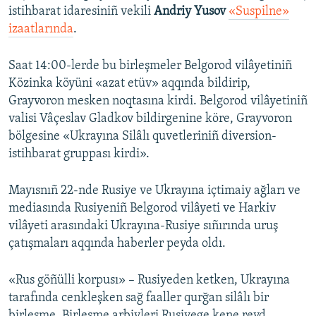
istihbarat idaresiniñ vekili
Andriy Yusov
«Suspilne»
izaatlarında
.
Saat 14:00-lerde bu birleşmeler Belgorod vilâyetiniñ
Közinka köyüni «azat etüv» aqqında bildirip,
Grayvoron mesken noqtasına kirdi. Belgorod vilâyetiniñ
valisi Vâçeslav Gladkov bildirgenine köre, Grayvoron
bölgesine «Ukrayına Silâlı quvetleriniñ diversion-
istihbarat gruppası kirdi».
Mayısnıñ 22-nde Rusiye ve Ukrayına içtimaiy ağları ve
mediasında Rusiyeniñ Belgorod vilâyeti ve Harkiv
vilâyeti arasındaki Ukrayına-Rusiye sıñırında uruş
çatışmaları aqqında haberler peyda oldı.
«Rus göñülli korpusı» – Rusiyeden ketken, Ukrayına
tarafında cenkleşken sağ faaller qurğan silâlı bir
birleşme. Birleşme arbiyleri Rusiyege kene reyd