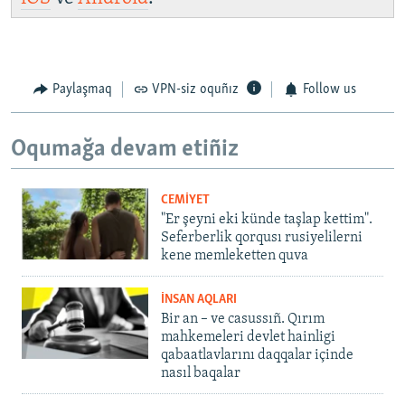
Paylaşmaq
VPN-siz oquñız
Follow us
Oqumağa devam etiñiz
CEMİYET
"Er şeyni eki künde taşlap kettim".
Seferberlik qorqusı rusiyelilerni
kene memleketten quva
İNSAN AQLARI
Bir an – ve casussıñ. Qırım
mahkemeleri devlet hainligi
qabaatlavlarını daqqalar içinde
nasıl baqalar