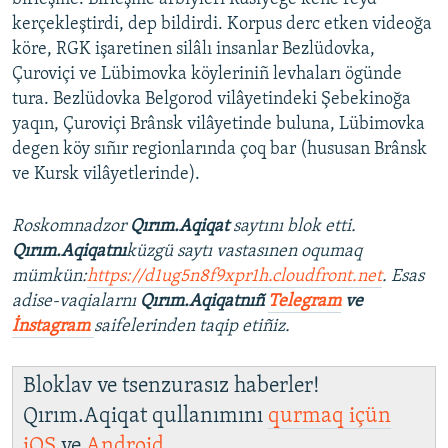
kerçekleştirdi, dep bildirdi. Korpus derc etken videoğa
köre, RGK işaretinen silâlı insanlar Bezlüdovka,
Çuroviçi ve Lübimovka köyleriniñ levhaları ögünde
tura. Bezlüdovka Belgorod vilâyetindeki Şebekinoğa
yaqın, Çuroviçi Brânsk vilâyetinde buluna, Lübimovka
degen köy sıñır regionlarında çoq bar (hususan Brânsk
ve Kursk vilâyetlerinde).
Roskomnadzor
Qırım.Aqiqat
saytını blok etti.
Qırım.Aqiqatnı
küzgü saytı vastasınen oqumaq
mümkün:
https://d1ug5n8f9xpr1h.cloudfront.net
. Esas
adise-vaqialarnı
Qırım.Aqiqatnıñ
Telegram
ve
İnstagram
saifelerinden taqip etiñiz.
Bloklav ve tsenzurasız haberler!
Qırım.Aqiqat qullanımını
qurmaq içün
iOS
ve
Android
.