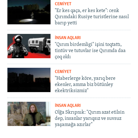
CEMİYET
"Er kes qaça, er kes kete": cenk
Qırımdaki Rusiye turistlerine nasıl
barıp yetti
İNSAN AQLARI
"Qırım birdemligi" işini toqtattı,
tintüv ve tutuvlar ise Qırımda daa
çoq oldı
CEMİYET
"Haberlerge köre, yarıq bere
ekenler, amma biz bütünley
ekektriksizmiz"
İNSAN AQLARI
Olğa Skrıpnık: "Qırım azat etilsin
dep, insanlar yarıqsız ve suvsuz
yaşamağa azırlar"