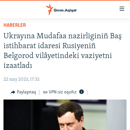
Link
açıqlığı
Esas
HABERLER
mündericege
HABERLER
Ukrayına Mudafaa nazirliginiñ Baş
qaytmaq
SİYASET
Baş
istihbarat idaresi Rusiyeniñ
İQTİSADİYAT
navigatsiyağa
Belgorod vilâyetindeki vaziyetni
qaytmaq
CEMİYET
izaatladı
Qıdıruvğa
MEDENİYET
qaytmaq
22 may 2023, 17:32
İNSAN AQLARI
Paylaşmaq
VPN-siz oquñız
VİDEO
SÜRET
BLOGLAR
FİKİR