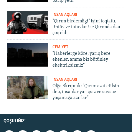
barıp yetti
İNSAN AQLARI
"Qırım birdemligi" işini toqtattı,
tintüv ve tutuvlar ise Qırımda daa
çoq oldı
CEMİYET
"Haberlerge köre, yarıq bere
ekenler, amma biz bütünley
ekektriksizmiz"
İNSAN AQLARI
Olğa Skrıpnık: "Qırım azat etilsin
dep, insanlar yarıqsız ve suvsuz
yaşamağa azırlar"
QOŞULIÑIZ!