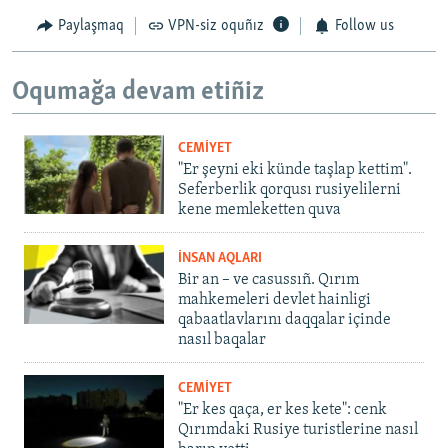
Paylaşmaq
VPN-siz oquñız
Follow us
Oqumağa devam etiñiz
CEMİYET
"Er şeyni eki künde taşlap kettim".
Seferberlik qorqusı rusiyelilerni
kene memleketten quva
İNSAN AQLARI
Bir an – ve casussıñ. Qırım
mahkemeleri devlet hainligi
qabaatlavlarını daqqalar içinde
nasıl baqalar
CEMİYET
"Er kes qaça, er kes kete": cenk
Qırımdaki Rusiye turistlerine nasıl