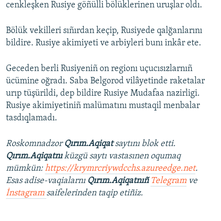
cenkleşken Rusiye göñülli bölüklerinen uruşlar oldı.
Bölük vekilleri sıñırdan keçip, Rusiyede qalğanlarını
bildire. Rusiye akimiyeti ve arbiyleri bunı inkâr ete.
Geceden berli Rusiyeniñ on regionı uçucısızlarnıñ
ücümine oğradı. Saba Belgorod vilâyetinde raketalar
urıp tüşürildi, dep bildire Rusiye Mudafaa nazirligi.
Rusiye akimiyetiniñ malümatını mustaqil menbalar
tasdıqlamadı.
Roskomnadzor
Qırım.Aqiqat
saytını blok etti.
Qırım.Aqiqatnı
küzgü saytı vastasınen oqumaq
mümkün:
https://krymrcriywdcchs.azureedge.net
.
Esas adise-vaqialarnı
Qırım.Aqiqatnıñ
Telegram
ve
İnstagram
saifelerinden taqip etiñiz.