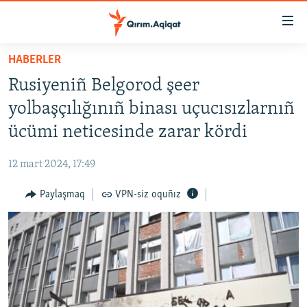
Link
açıqlığı
Esas
HABERLER
mündericege
HABERLER
Rusiyeniñ Belgorod şeer
qaytmaq
SİYASET
Baş
yolbaşçılığınıñ binası uçucısızlarnıñ
İQTİSADİYAT
navigatsiyağa
ücümi neticesinde zarar kördi
qaytmaq
CEMİYET
Qıdıruvğa
12 mart 2024, 17:49
MEDENİYET
qaytmaq
Paylaşmaq
VPN-siz oquñız
İNSAN AQLARI
VİDEO
SÜRET
BLOGLAR
FİKİR