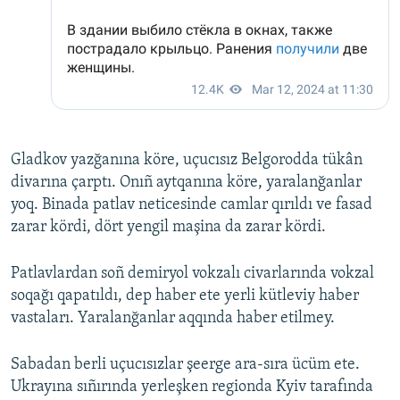
Gladkov yazğanına köre, uçucısız Belgorodda tükân
divarına çarptı. Onıñ aytqanına köre, yaralanğanlar
yoq. Binada patlav neticesinde camlar qırıldı ve fasad
zarar kördi, dört yengil maşina da zarar kördi.
Patlavlardan soñ demiryol vokzalı civarlarında vokzal
soqağı qapatıldı, dep haber ete yerli kütleviy haber
vastaları. Yaralanğanlar aqqında haber etilmey.
Sabadan berli uçucısızlar şeerge ara-sıra ücüm ete.
Ukrayına sıñırında yerleşken regionda Kyiv tarafında