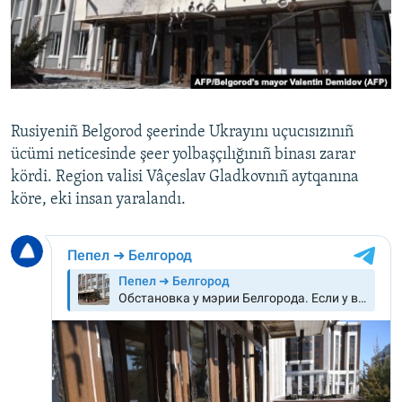
Русский
Українською
QOŞULIÑIZ!
Rusiyeniñ Belgorod şeerinde Ukrayını uçucısızınıñ
ücümi neticesinde şeer yolbaşçılığınıñ binası zarar
kördi. Region valisi Vâçeslav Gladkovnıñ aytqanına
RFE/RS bütün saytları
köre, eki insan yaralandı.