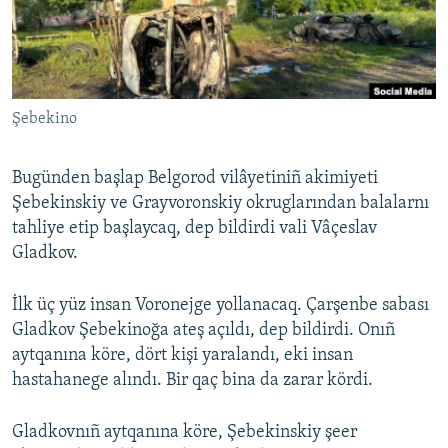
Русский
Українською
Şebekino
QOŞULIÑIZ!
Bugünden başlap Belgorod vilâyetiniñ akimiyeti
Şebekinskiy ve Grayvoronskiy okruglarından balalarnı
RFE/RS bütün saytları
tahliye etip başlaycaq, dep bildirdi vali Vâçeslav
Gladkov.
İlk üç yüz insan Voronejge yollanacaq. Çarşenbe sabası
Gladkov Şebekinoğa ateş açıldı, dep bildirdi. Onıñ
aytqanına köre, dört kişi yaralandı, eki insan
hastahanege alındı. Bir qaç bina da zarar kördi.
Gladkovnıñ aytqanına köre, Şebekinskiy şeer