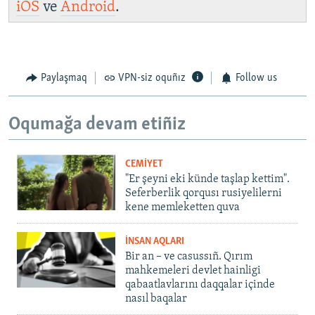
iOS
ve
Android
.
Paylaşmaq
VPN-siz oquñız
Follow us
Oqumağa devam etiñiz
CEMİYET
"Er şeyni eki künde taşlap kettim".
Seferberlik qorqusı rusiyelilerni
kene memleketten quva
İNSAN AQLARI
Bir an – ve casussıñ. Qırım
mahkemeleri devlet hainligi
qabaatlavlarını daqqalar içinde
nasıl baqalar