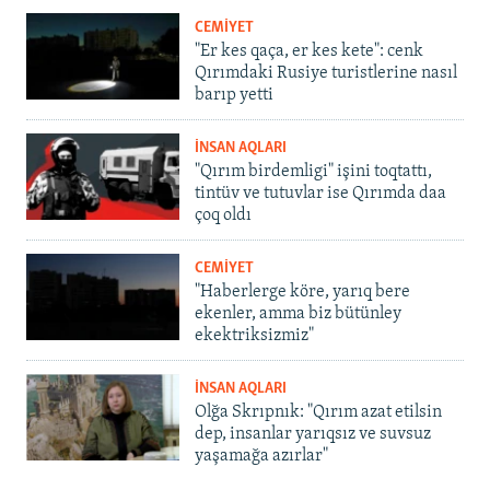
CEMİYET
"Er kes qaça, er kes kete": cenk
Qırımdaki Rusiye turistlerine nasıl
barıp yetti
İNSAN AQLARI
"Qırım birdemligi" işini toqtattı,
tintüv ve tutuvlar ise Qırımda daa
çoq oldı
CEMİYET
"Haberlerge köre, yarıq bere
ekenler, amma biz bütünley
ekektriksizmiz"
İNSAN AQLARI
Olğa Skrıpnık: "Qırım azat etilsin
dep, insanlar yarıqsız ve suvsuz
yaşamağa azırlar"