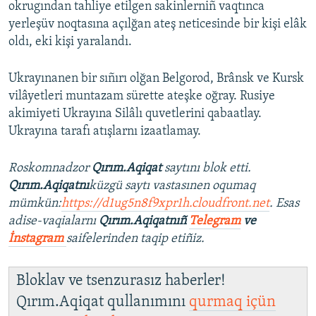
okrugından tahliye etilgen sakinlerniñ vaqtınca
yerleşüv noqtasına açılğan ateş neticesinde bir kişi elâk
oldı, eki kişi yaralandı.
Ukrayınanen bir sıñırı olğan Belgorod, Brânsk ve Kursk
vilâyetleri muntazam sürette ateşke oğray. Rusiye
akimiyeti Ukrayına Silâlı quvetlerini qabaatlay.
Ukrayına tarafı atışlarnı izaatlamay.
Roskomnadzor
Qırım.Aqiqat
saytını blok etti.
Qırım.Aqiqatnı
küzgü saytı vastasınen oqumaq
mümkün:
https://d1ug5n8f9xpr1h.cloudfront.net
. Esas
adise-vaqialarnı
Qırım.Aqiqatnıñ
Telegram
ve
İnstagram
saifelerinden taqip etiñiz.
Bloklav ve tsenzurasız haberler!
Qırım.Aqiqat qullanımını
qurmaq içün