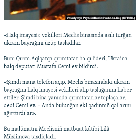
Русский
Українською
«Halq imayesi» vekilleri Meclis binasında asılı turğan
QOŞULIÑIZ!
ukrain bayrağını üzüp taşladılar.
Bunı Qırım.Aqiqatqa qırımtatar halqı lideri, Ukraina
halq deputatı Mustafa Cemilev bildirdi.
RFE/RS bütün saytları
«Şimdi maña telefon açıp, Meclis binasındaki ukrain
bayrağını halq imayesi vekilleri alıp taşlağanını haber
ettiler. Şimdi bina yanında qırımtatarlar toplaşalar, -
dedi Cemilev. – Anda bulunğan eki qadınnıñ qollarını
ağırttırdılar».
Bu malümatnı Meclisniñ matbuat kâtibi Lilâ
Müslimova tasdiqladı.