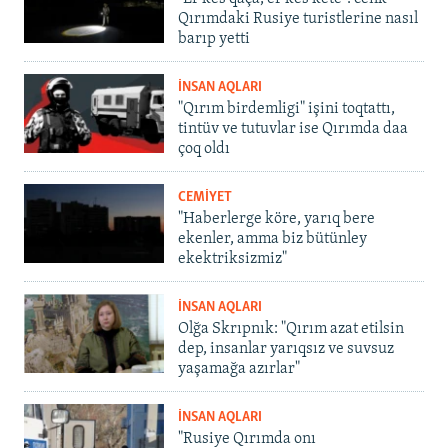
Qırımdaki Rusiye turistlerine nasıl
barıp yetti
İNSAN AQLARI
"Qırım birdemligi" işini toqtattı,
tintüv ve tutuvlar ise Qırımda daa
çoq oldı
CEMİYET
"Haberlerge köre, yarıq bere
ekenler, amma biz bütünley
ekektriksizmiz"
İNSAN AQLARI
Olğa Skrıpnık: "Qırım azat etilsin
dep, insanlar yarıqsız ve suvsuz
yaşamağa azırlar"
İNSAN AQLARI
"Rusiye Qırımda onı