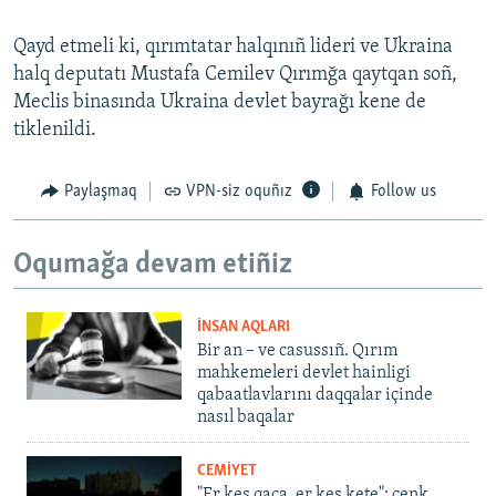
Qayd etmeli ki, qırımtatar halqınıñ lideri ve Ukraina
halq deputatı Mustafa Cemilev Qırımğa qaytqan soñ,
Meclis binasında Ukraina devlet bayrağı kene de
tiklenildi.
Paylaşmaq
VPN-siz oquñız
Follow us
Oqumağa devam etiñiz
İNSAN AQLARI
Bir an – ve casussıñ. Qırım
mahkemeleri devlet hainligi
qabaatlavlarını daqqalar içinde
nasıl baqalar
CEMİYET
"Er kes qaça, er kes kete": cenk