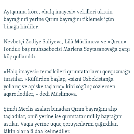
Aytqanına köre, «halq imayesi» vekilleri ukrain
bayrağınıñ yerine Qırım bayrağını tiklemek içün
binağa kirdiler.
Nevbetçi Zodiye Saliyeva, Lilâ Müslimova ve «Qırım»
Fondu» baş muhasebecisi Marlena Seytasanovağa qarşı
küç qullanıldı.
«Halq imayesi» temsilcileri qırımtatarlarnı qorquzmağa
tırıştılar. «Küfürden başlap, «sizni Özbekistanğa
yollarıq ve apiske taşlarıq» kibi sögünç sözlernen
aqaretlediler, – dedi Müslimova.
Şimdi Meclis azaları binadan Qırım bayrağını alıp
taşladılar, onıñ yerine ise qırımtatar milliy bayrağını
astılar. Vaqia yerine uquq qoruyıcılarını çağırdılar,
lâkin olar alâ daa kelmediler.