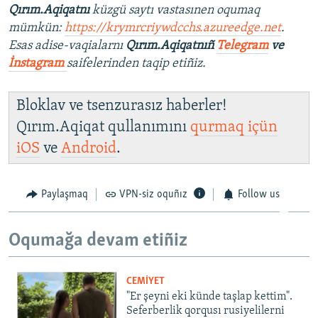
Qırım.Aqiqatnı
küzgü saytı vastasınen oqumaq
mümkün:
https://krymrcriywdcchs.azureedge.net
.
Esas adise-vaqialarnı
Qırım.Aqiqatnıñ
Telegram
ve
İnstagram
saifelerinden taqip etiñiz.
Bloklav ve tsenzurasız haberler!
Qırım.Aqiqat qullanımını
qurmaq içün
iOS
ve
Android
.
Paylaşmaq
VPN-siz oquñız
Follow us
Oqumağa devam etiñiz
CEMİYET
"Er şeyni eki künde taşlap kettim".
Seferberlik qorqusı rusiyelilerni