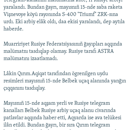
Telegram-kanalnıñ malümatına köre, 11 Rusiye arbiyi
yaralandı. Bundan ğayrı, mayısnıñ 15-nde saba raketa
Русский
Vişnevoye köyü rayonında S-400 "Triumf" ZRK-sına
Українською
urdı. Eki arbiy elâk oldı, daa ekisi yaralandı, dep aytıla
haberde.
QOŞULIÑIZ!
Muarririyet Rusiye Federatsiyasınıñ ğayıpları aqqında
malümatnı tasdıqlap olamay. Rusiye tarafı ASTRA
malümatını izaatlamadı.
RFE/RS bütün saytları
Lâkin Qırım.Aqiqat tarafından ögrenilgen uydu
resimleri mayısnıñ 15-nde Belbek uçaq alanında yanğın
çıqqanını tasdıqlay.
Mayısnıñ 15-nde aqşam yerli ve Rusiye telegram
kanalları Belbek Rusiye arbiy uçaq alanu civarında
patlavlar aqqında haber etti, Aqyarda ise ava telükesi
ilân etildi. Bundan ğayrı, bir sıra Qırım telegram