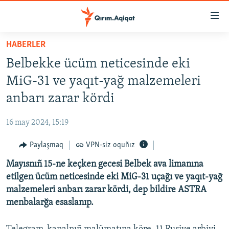
Link
açıqlığı
Esas
HABERLER
mündericege
HABERLER
Belbekke ücüm neticesinde eki
qaytmaq
SİYASET
Baş
MiG-31 ve yaqıt-yağ malzemeleri
İQTİSADİYAT
navigatsiyağa
anbarı zarar kördi
qaytmaq
CEMİYET
Qıdıruvğa
16 may 2024, 15:19
MEDENİYET
qaytmaq
Paylaşmaq
VPN-siz oquñız
İNSAN AQLARI
Mayısnıñ 15-ne keçken gecesi Belbek ava limanına
VİDEO
etilgen ücüm neticesinde eki MiG-31 uçağı ve yaqıt-yağ
SÜRET
malzemeleri anbarı zarar kördi, dep bildire ASTRA
BLOGLAR
menbalarğa esaslanıp.
FİKİR