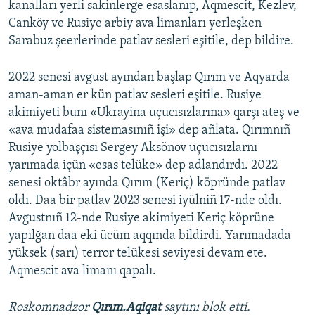
kanalları yerli sakinlerge esaslanıp, Aqmescit, Kezlev,
Canköy ve Rusiye arbiy ava limanları yerleşken
Sarabuz şeerlerinde patlav sesleri eşitile, dep bildire.
2022 senesi avgust ayından başlap Qırım ve Aqyarda
aman-aman er kün patlav sesleri eşitile. Rusiye
akimiyeti bunı «Ukrayina uçucısızlarına» qarşı ateş ve
«ava mudafaa sistemasınıñ işi» dep añlata. Qırımnıñ
Rusiye yolbaşçısı Sergey Aksönov uçucısızlarnı
yarımada içün «esas telüke» dep adlandırdı. 2022
senesi oktâbr ayında Qırım (Keriç) köpründe patlav
oldı. Daa bir patlav 2023 senesi iyülniñ 17-nde oldı.
Avgustnıñ 12-nde Rusiye akimiyeti Keriç köprüne
yapılğan daa eki ücüm aqqında bildirdi. Yarımadada
yüksek (sarı) terror telükesi seviyesi devam ete.
Aqmescit ava limanı qapalı.
Roskomnadzor
Qırım.Aqiqat
saytını blok etti.