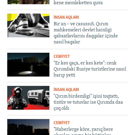
kene memleketten quva
İNSAN AQLARI
Bir an – ve casussıñ. Qırım
mahkemeleri devlet hainligi
qabaatlavlarını daqqalar içinde
nasıl baqalar
CEMİYET
"Er kes qaça, er kes kete": cenk
Qırımdaki Rusiye turistlerine nasıl
barıp yetti
İNSAN AQLARI
"Qırım birdemligi" işini toqtattı,
tintüv ve tutuvlar ise Qırımda daa
çoq oldı
CEMİYET
"Haberlerge köre, yarıq bere