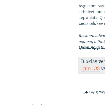
Avgusttan başl
akimiyeti bunı
dep añlata. Qı
«esas telüke» 
Roskomnadzo
oqumaq müm
Qırım.Aqiqatn
Bloklav ve
içün
iOS
v
Paylaşmaq