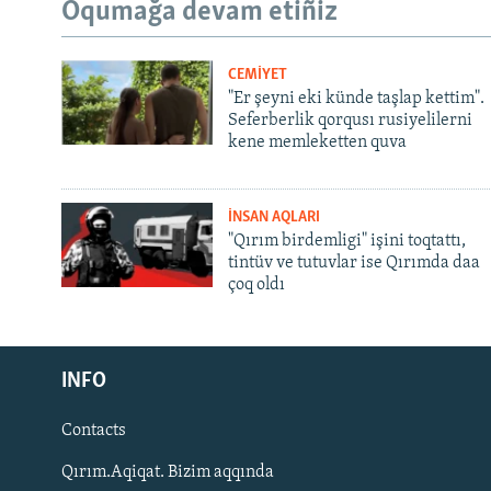
Oqumağa devam etiñiz
CEMİYET
"Er şeyni eki künde taşlap kettim".
Seferberlik qorqusı rusiyelilerni
kene memleketten quva
İNSAN AQLARI
"Qırım birdemligi" işini toqtattı,
tintüv ve tutuvlar ise Qırımda daa
çoq oldı
Русский
INFO
Українською
Contacts
QOŞULIÑIZ!
Qırım.Aqiqat. Bizim aqqında