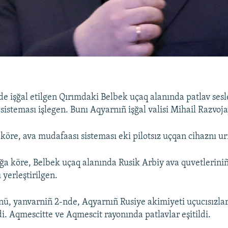
e işğal etilgen Qırımdaki Belbek uçaq alanında patlav sesler
sisteması işlegen. Bunı Aqyarnıñ işğal valisi Mihail Razvoja
 köre, ava mudafaası sisteması eki pilotsız uçqan cihaznı ur
a köre, Belbek uçaq alanında Rusik Arbiy ava quvetleriniñ
 yerleştirilgen.
nü, yanvarniñ 2-nde, Aqyarnıñ Rusiye akimiyeti uçucısızla
di. Aqmescitte ve Aqmescit rayonında patlavlar eşitildi.