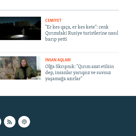
CEMİYET
"Er kes qaça, er kes kete": cenk
Qırımdaki Rusiye turistlerine nasıl
barıp yetti
İNSAN AQLARI
Olğa Skrıpnık: "Qırım azat etilsin
dep, insanlar yarıqsız ve suvsuz
yaşamağa azırlar"