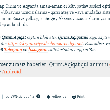
ap Qırım ve Aqyarda aman-aman er kün patlav sesleri eşiti
 «Ukrayına uçucısızlarına» qarşı ateş ve «ava mudafaa sist
rımnıñ Rusiye yolbaşçısı Sergey Aksenov uçucısızlarnı yarı
dep adlandırdı.
r
Qırım.Aqiqat
saytını blok etti.
Qırım.Aqiqatnı
küzgü saytı 
kün:
https://krymrcriywdcchs.azureedge.net
. Esas adise-va
ıñ
Telegram
ve
İnstagram
saifelerinden taqip etiñiz.
 tsenzurasız haberler! Qırım.Aqiqat qullanımını
e
Android
.
VPN-siz oquñız
Follow us
Print