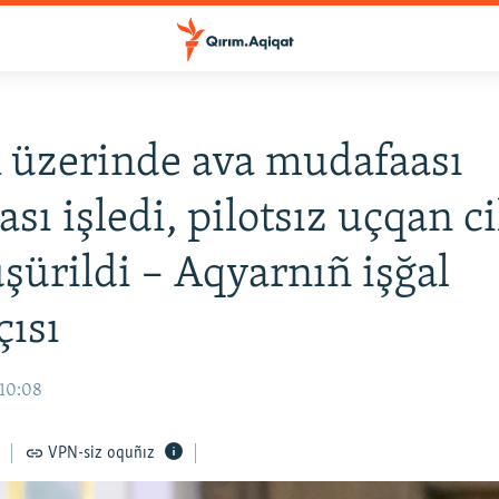
 üzerinde ava mudafaası
ası işledi, pilotsız uçqan c
üşürildi – Aqyarnıñ işğal
çısı
 10:08
VPN-siz oquñız