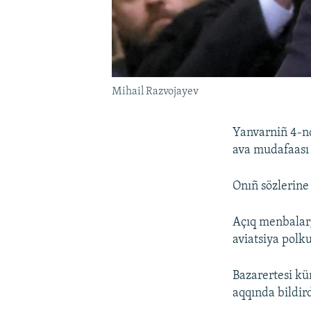
Mihail Razvojayev
Yanvarniñ 4-nd
ava mudafaası 
Onıñ sözlerine
Açıq menbalarğ
aviatsiya polku
Bazarertesi kü
aqqında bildir