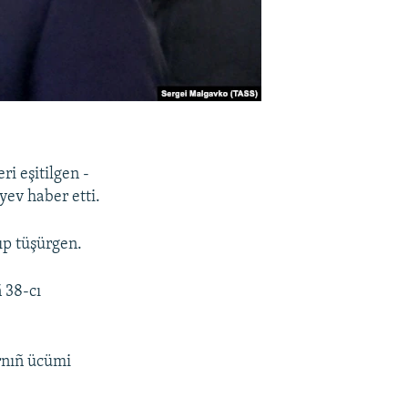
i eşitilgen -
yev haber etti.
ıp tüşürgen.
 38-cı
rnıñ ücümi