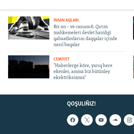
İNSAN AQLARI
Bir an – ve casussıñ. Qırım
mahkemeleri devlet hainligi
qabaatlavlarını daqqalar içinde
nasıl baqalar
CEMİYET
"Haberlerge köre, yarıq bere
ekenler, amma biz bütünley
ekektriksizmiz"
QOŞULIÑIZ!