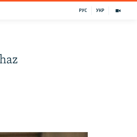
РУС
УКР
ihaz