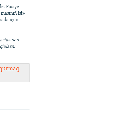
le. Rusiye
emasınıñ işi»
mada içün
vastasınen
qialarnı
qurmaq