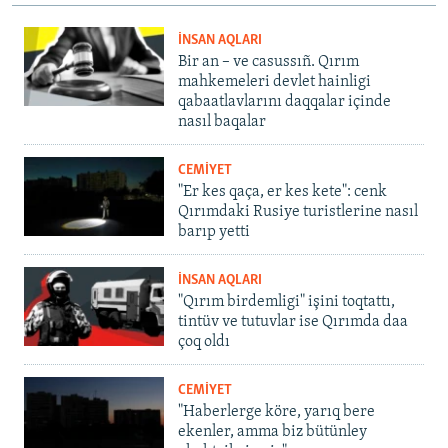
İNSAN AQLARI
Bir an – ve casussıñ. Qırım
mahkemeleri devlet hainligi
qabaatlavlarını daqqalar içinde
nasıl baqalar
CEMİYET
"Er kes qaça, er kes kete": cenk
Qırımdaki Rusiye turistlerine nasıl
barıp yetti
İNSAN AQLARI
"Qırım birdemligi" işini toqtattı,
tintüv ve tutuvlar ise Qırımda daa
çoq oldı
CEMİYET
"Haberlerge köre, yarıq bere
ekenler, amma biz bütünley