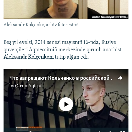
Русский
Українською
Aleksandr Kolçenko, arhiv fotoresimi
QOŞULIÑIZ!
Beş yıl evelsi, 2014 senesi mayısnıñ 16-nda, Rusiye
quvetçileri Aqmescitniñ merkezinde qırımlı anarhist
Aleksandr Kolçenkonı
tutıp alğan edi.
RFE/RS bütün saytları
Что запрещают Кольченко в российской тюрьме? (видео)
by
Qırım.Aqiqat
No media source currently available