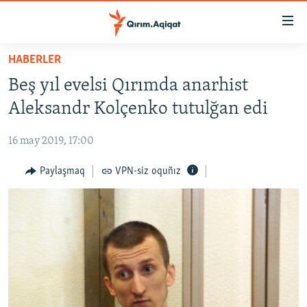
Link
açıqlığı
Esas
HABERLER
mündericege
HABERLER
Beş yıl evelsi Qırımda anarhist
qaytmaq
SİYASET
Baş
Aleksandr Kolçenko tutulğan edi
İQTİSADİYAT
navigatsiyağa
qaytmaq
16 may 2019, 17:00
CEMİYET
Qıdıruvğa
MEDENİYET
Paylaşmaq
VPN-siz oquñız
qaytmaq
İNSAN AQLARI
VİDEO
SÜRET
BLOGLAR
FİKİR