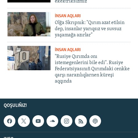
ekektriksizmiz"
İNSAN AQLARI
Olğa Skrıpnık: "Qırım azat etilsin
dep, insanlar yarıqsız ve suvsuz
yaşamağa azırlar"
İNSAN AQLARI
"Rusiye Qırımda onı
istemegenlerini bile edi". Rusiye
Federatsiyasınıñ Qırımdaki cenkke
qarşı narazılıqlarnen küreşi
aqqında
QOŞULIÑIZ!