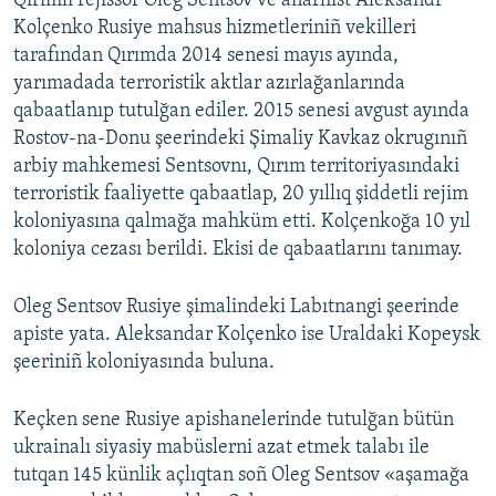
Qırımlı rejissör Oleg Sentsov ve anarhist Aleksandr
Kolçenko Rusiye mahsus hizmetleriniñ vekilleri
tarafından Qırımda 2014 senesi mayıs ayında,
yarımadada terroristik aktlar azırlağanlarında
qabaatlanıp tutulğan ediler. 2015 senesi avgust ayında
Rostov-na-Donu şeerindeki Şimaliy Kavkaz okrugınıñ
arbiy mahkemesi Sentsovnı, Qırım territoriyasındaki
terroristik faaliyette qabaatlap, 20 yıllıq şiddetli rejim
koloniyasına qalmağa mahküm etti. Kolçenkoğa 10 yıl
koloniya cezası berildi. Ekisi de qabaatlarını tanımay.
Oleg Sentsov Rusiye şimalindeki Labıtnangi şeerinde
apiste yata. Aleksandar Kolçenko ise Uraldaki Kopeysk
şeeriniñ koloniyasında buluna.
Keçken sene Rusiye apishanelerinde tutulğan bütün
ukrainalı siyasiy mabüslerni azat etmek talabı ile
tutqan 145 künlik açlıqtan soñ Oleg Sentsov «aşamağa