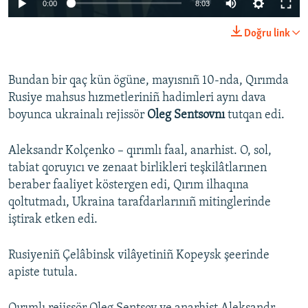
0:00
8:03
Doğru link
Bundan bir qaç kün ögüne, mayısnıñ 10-nda, Qırımda
Rusiye mahsus hızmetleriniñ hadimleri aynı dava
boyunca ukrainalı rejissör
Oleg Sentsovnı
tutqan edi.
Aleksandr Kolçenko – qırımlı faal, anarhist. O, sol,
tabiat qoruyıcı ve zenaat birlikleri teşkilâtlarınen
beraber faaliyet köstergen edi, Qırım ilhaqına
qoltutmadı, Ukraina tarafdarlarınıñ mitinglerinde
iştirak etken edi.
Rusiyeniñ Çelâbinsk vilâyetiniñ Kopeysk şeerinde
apiste tutula.