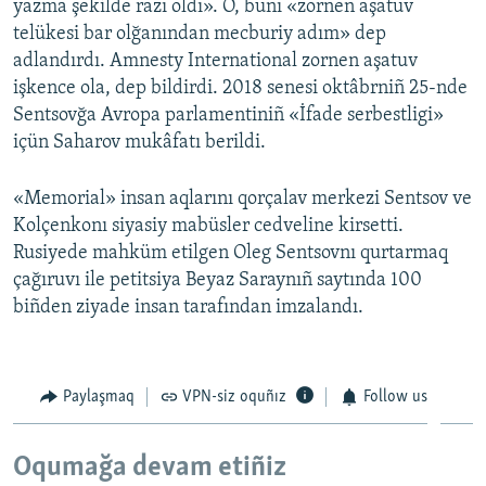
yazma şekilde razı oldı». O, bunı «zornen aşatuv
telükesi bar olğanından mecburiy adım» dep
adlandırdı. Amnesty International zornen aşatuv
işkence ola, dep bildirdi. 2018 senesi oktâbrniñ 25-nde
Sentsovğa Avropa parlamentiniñ «İfade serbestligi»
içün Saharov mukâfatı berildi.
«Memorial» insan aqlarını qorçalav merkezi Sentsov ve
Kolçenkonı siyasiy mabüsler cedveline kirsetti.
Rusiyede mahküm etilgen Oleg Sentsovnı qurtarmaq
çağıruvı ile petitsiya Beyaz Saraynıñ saytında 100
biñden ziyade insan tarafından imzalandı.
Paylaşmaq
VPN-siz oquñız
Follow us
Oqumağa devam etiñiz