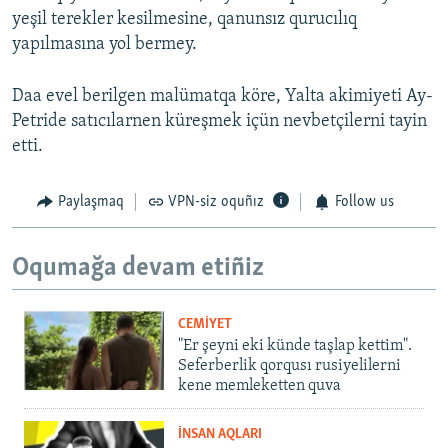
yeşil terekler kesilmesine, qanunsız qurucılıq
yapılmasına yol bermey.
Daa evel berilgen malümatqa köre, Yalta akimiyeti Ay-
Petride satıcılarnen küreşmek içün nevbetçilerni tayin
etti.
Paylaşmaq
VPN-siz oquñız
Follow us
Oqumağa devam etiñiz
CEMİYET
"Er şeyni eki künde taşlap kettim".
Seferberlik qorqusı rusiyelilerni
kene memleketten quva
İNSAN AQLARI