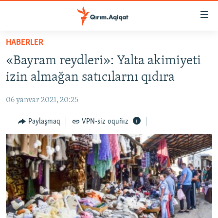
Link
açıqlığı
Esas
HABERLER
mündericege
HABERLER
«Bayram reydleri»: Yalta akimiyeti
qaytmaq
SİYASET
Baş
izin almağan satıcılarnı qıdıra
İQTİSADİYAT
navigatsiyağa
qaytmaq
06 yanvar 2021, 20:25
CEMİYET
Qıdıruvğa
MEDENİYET
Paylaşmaq
VPN-siz oquñız
qaytmaq
İNSAN AQLARI
VİDEO
SÜRET
BLOGLAR
FİKİR