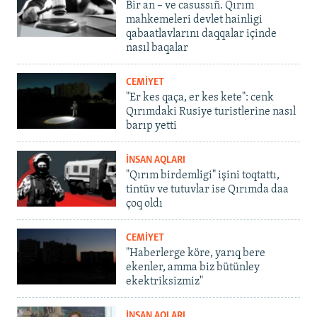
Bir an – ve casussıñ. Qırım
mahkemeleri devlet hainligi
qabaatlavlarını daqqalar içinde
nasıl baqalar
CEMİYET
"Er kes qaça, er kes kete": cenk
Qırımdaki Rusiye turistlerine nasıl
barıp yetti
İNSAN AQLARI
"Qırım birdemligi" işini toqtattı,
tintüv ve tutuvlar ise Qırımda daa
çoq oldı
CEMİYET
"Haberlerge köre, yarıq bere
ekenler, amma biz bütünley
ekektriksizmiz"
İNSAN AQLARI