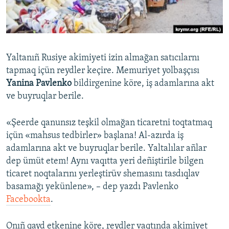
Русский
Українською
Yaltanıñ Rusiye akimiyeti izin almağan satıcılarnı
QOŞULIÑIZ!
tapmaq içün reydler keçire. Memuriyet yolbaşçısı
Yanina Pavlenko
bildirgenine köre, iş adamlarına akt
ve buyruqlar berile.
RFE/RS bütün saytları
«Şeerde qanunsız teşkil olmağan ticaretni toqtatmaq
içün «mahsus tedbirler» başlana! Al-azırda iş
adamlarına akt ve buyruqlar berile. Yaltalılar añlar
dep ümüt etem! Aynı vaqıtta yeri deñiştirile bilgen
ticaret noqtalarını yerleştirüv shemasını tasdıqlav
basamağı yekünlene», – dep yazdı Pavlenko
Facebookta
.
Onıñ qayd etkenine köre, reydler vaqtında akimiyet