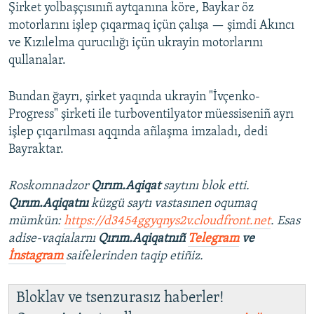
Şirket yolbaşçısınıñ aytqanına köre, Baykar öz
motorlarını işlep çıqarmaq içün çalışa — şimdi Akıncı
ve Kızılelma qurucılığı içün ukrayin motorlarını
qullanalar.
Bundan ğayrı, şirket yaqında ukrayin "İvçenko-
Progress" şirketi ile turboventilyator müessiseniñ ayrı
işlep çıqarılması aqqında añlaşma imzaladı, dedi
Bayraktar.
Roskomnadzor
Qırım.Aqiqat
saytını blok etti.
Qırım.Aqiqatnı
küzgü saytı vastasınen oqumaq
mümkün:
https://d3454ggyqnys2v.cloudfront.net
. Esas
adise-vaqialarnı
Qırım.Aqiqatnıñ
Telegram
ve
İnstagram
saifelerinden taqip etiñiz.
Bloklav ve tsenzurasız haberler!