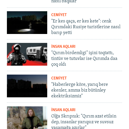
nasıl baqalar
CEMİYET
"Er kes qaça, er kes kete": cenk
Qırımdaki Rusiye turistlerine nasıl
barıp yetti
İNSAN AQLARI
"Qırım birdemligi" işini toqtattı,
tintüv ve tutuvlar ise Qırımda daa
çoq oldı
CEMİYET
"Haberlerge köre, yarıq bere
ekenler, amma biz bütünley
ekektriksizmiz"
İNSAN AQLARI
Olğa Skrıpnık: "Qırım azat etilsin
dep, insanlar yarıqsız ve suvsuz
yaşamağa azırlar"