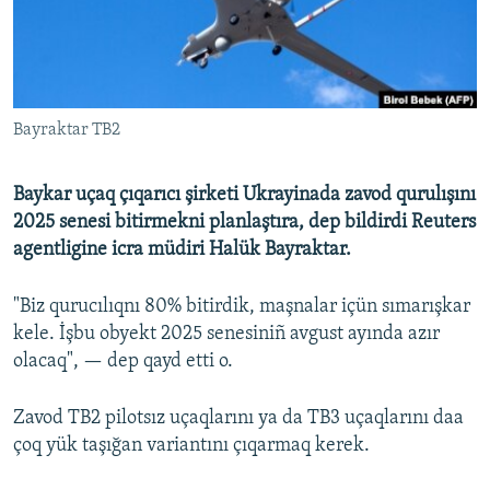
Русский
Українською
Bayraktar TB2
QOŞULIÑIZ!
Baykar uçaq çıqarıcı şirketi Ukrayinada zavod qurulışını
2025 senesi bitirmekni planlaştıra, dep bildirdi Reuters
RFE/RS bütün saytları
agentligine icra müdiri Halük Bayraktar.
"Biz qurucılıqnı 80% bitirdik, maşnalar içün sımarışkar
kele. İşbu obyekt 2025 senesiniñ avgust ayında azır
olacaq", — dep qayd etti o.
Zavod TB2 pilotsız uçaqlarını ya da TB3 uçaqlarını daa
çoq yük taşığan variantını çıqarmaq kerek.