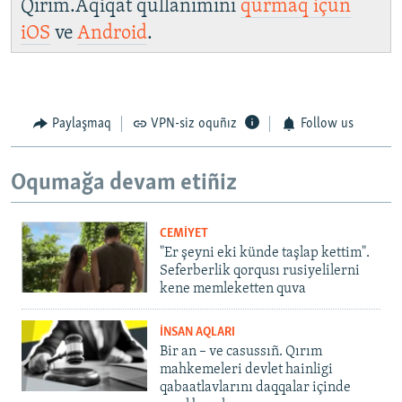
Qırım.Aqiqat qullanımını
qurmaq içün
iOS
ve
Android
.
Paylaşmaq
VPN-siz oquñız
Follow us
Oqumağa devam etiñiz
CEMİYET
"Er şeyni eki künde taşlap kettim".
Seferberlik qorqusı rusiyelilerni
kene memleketten quva
İNSAN AQLARI
Bir an – ve casussıñ. Qırım
mahkemeleri devlet hainligi
qabaatlavlarını daqqalar içinde