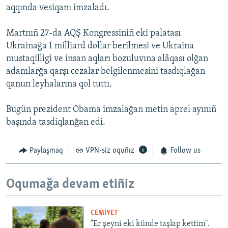
aqqında vesiqanı imzaladı.
Martnıñ 27-da AQŞ Kongressiniñ eki palatası
Ukrainağa 1 milliard dollar berilmesi ve Ukraina
mustaqilligi ve insan aqları bozuluvına alâqası olğan
adamlarğa qarşı cezalar belgilenmesini tasdıqlağan
qanun leyhalarına qol tuttı.
Bugün prezident Obama imzalağan metin aprel ayınıñ
başında tasdiqlanğan edi.
Paylaşmaq
VPN-siz oquñız
Follow us
Oqumağa devam etiñiz
CEMİYET
"Er şeyni eki künde taşlap kettim".