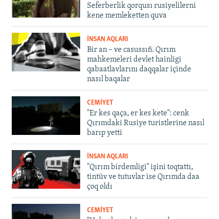
Seferberlik qorqusı rusiyelilerni
kene memleketten quva
İNSAN AQLARI
Bir an – ve casussıñ. Qırım
mahkemeleri devlet hainligi
qabaatlavlarını daqqalar içinde
nasıl baqalar
CEMİYET
"Er kes qaça, er kes kete": cenk
Qırımdaki Rusiye turistlerine nasıl
barıp yetti
İNSAN AQLARI
"Qırım birdemligi" işini toqtattı,
tintüv ve tutuvlar ise Qırımda daa
çoq oldı
CEMİYET