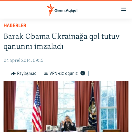
Link
açıqlığı
Esas
HABERLER
mündericege
HABERLER
Barak Obama Ukrainağa qol tutuv
qaytmaq
SİYASET
Baş
qanunnı imzaladı
İQTİSADİYAT
navigatsiyağa
qaytmaq
04 aprel 2014, 09:15
CEMİYET
Qıdıruvğa
MEDENİYET
Paylaşmaq
VPN-siz oquñız
qaytmaq
İNSAN AQLARI
VİDEO
SÜRET
BLOGLAR
FİKİR