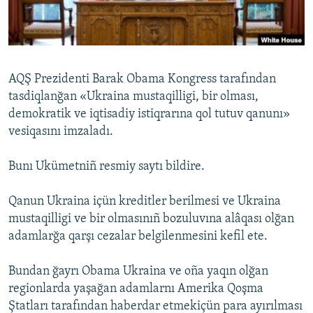
Русский
Українською
AQŞ Prezidenti Barak Obama Kongress tarafından
QOŞULIÑIZ!
tasdiqlanğan «Ukraina mustaqilligi, bir olması,
demokratik ve iqtisadiy istiqrarına qol tutuv qanunı»
vesiqasını imzaladı.
RFE/RS bütün saytları
Bunı Ukümetniñ resmiy saytı bildire.
Qanun Ukraina içün kreditler berilmesi ve Ukraina
mustaqilligi ve bir olmasınıñ bozuluvına alâqası olğan
adamlarğa qarşı cezalar belgilenmesini kefil ete.
Bundan ğayrı Obama Ukraina ve oña yaqın olğan
regionlarda yaşağan adamlarnı Amerika Qoşma
Ştatları tarafından haberdar etmekiçün para ayırılması