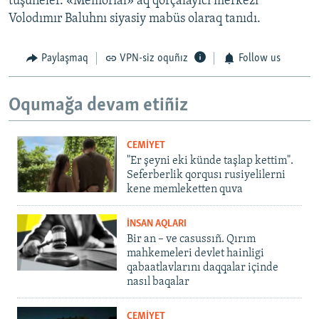
tüşüneler. «Memorial» aq qorçalayıcı merkezi
Volodımır Baluhnı siyasiy mabüs olaraq tanıdı.
Paylaşmaq
VPN-siz oquñız
Follow us
Oqumağa devam etiñiz
CEMİYET
"Er şeyni eki künde taşlap kettim".
Seferberlik qorqusı rusiyelilerni
kene memleketten quva
İNSAN AQLARI
Bir an – ve casussıñ. Qırım
mahkemeleri devlet hainligi
qabaatlavlarını daqqalar içinde
nasıl baqalar
CEMİYET