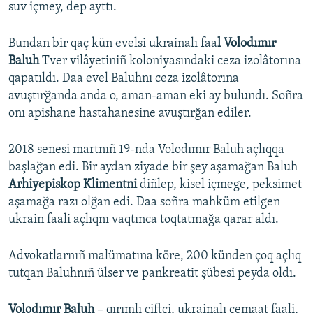
suv içmey, dep ayttı.
Bundan bir qaç kün evelsi ukrainalı faa
l Volodımır
Baluh
Tver vilâyetiniñ koloniyasındaki ceza izolâtorına
qapatıldı. Daa evel Baluhnı ceza izolâtorına
avuştırğanda anda o, aman-aman eki ay bulundı. Soñra
onı apishane hastahanesine avuştırğan ediler.
2018 senesi martnıñ 19-nda Volodımır Baluh açlıqqa
başlağan edi. Bir aydan ziyade bir şey aşamağan Baluh
Arhiyepiskop Klimentni
diñlep, kisel içmege, peksimet
aşamağa razı olğan edi. Daa soñra mahküm etilgen
ukrain faali açlıqnı vaqtınca toqtatmağa qarar aldı.
Advokatlarnıñ malümatına köre, 200 künden çoq açlıq
tutqan Baluhnıñ ülser ve pankreatit şübesi peyda oldı.
Volodımır Baluh
– qırımlı çiftçi, ukrainalı cemaat faali,