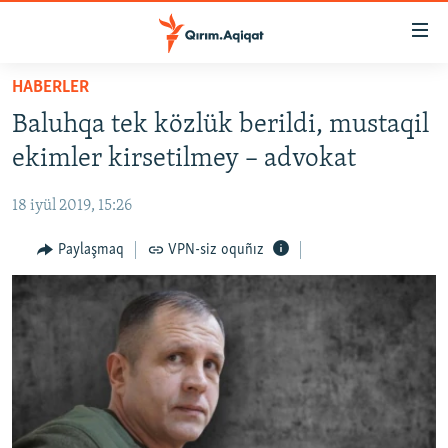
Link
açıqlığı
Esas
HABERLER
mündericege
HABERLER
Baluhqa tek közlük berildi, mustaqil
qaytmaq
SİYASET
Baş
ekimler kirsetilmey – advokat
İQTİSADİYAT
navigatsiyağa
qaytmaq
18 iyül 2019, 15:26
CEMİYET
Qıdıruvğa
MEDENİYET
Paylaşmaq
VPN-siz oquñız
qaytmaq
İNSAN AQLARI
VİDEO
SÜRET
BLOGLAR
FİKİR