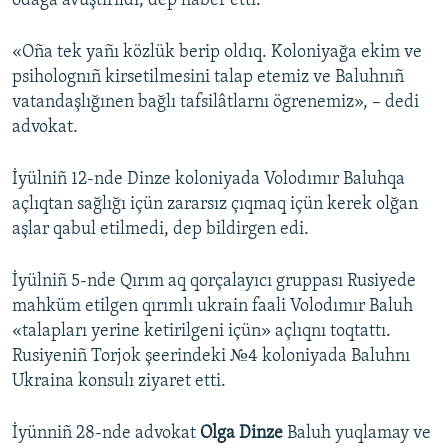
odağa avuştırıldı, dep haber etti.
«Oña tek yañı közlük berip oldıq. Koloniyağa ekim ve
psiholognıñ kirsetilmesini talap etemiz ve Baluhnıñ
vatandaşlığınen bağlı tafsilâtlarnı ögrenemiz», – dedi
advokat.
İyülniñ 12-nde Dinze koloniyada Volodımır Baluhqa
açlıqtan sağlığı içün zararsız çıqmaq içün kerek olğan
aşlar qabul etilmedi, dep bildirgen edi.
İyülniñ 5-nde Qırım aq qorçalayıcı gruppası Rusiyede
mahküm etilgen qırımlı ukrain faali Volodımır Baluh
«talapları yerine ketirilgeni içün» açlıqnı toqtattı.
Rusiyeniñ Torjok şeerindeki №4 koloniyada Baluhnı
Ukraina konsulı ziyaret etti.
İyünniñ 28-nde advokat
Olga Dinze
Baluh yuqlamay ve