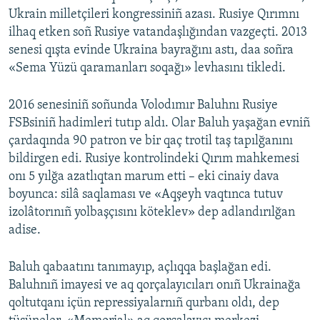
Ukrain milletçileri kongressiniñ azası. Rusiye Qırımnı
ilhaq etken soñ Rusiye vatandaşlığından vazgeçti. 2013
senesi qışta evinde Ukraina bayrağını astı, daa soñra
«Sema Yüzü qaramanları soqağı» levhasını tikledi.
2016 senesiniñ soñunda Volodımır Baluhnı
Rusiye
FSBsiniñ hadimleri tutıp aldı. Olar Baluh yaşağan evniñ
çardaqında 90 patron ve bir qaç trotil taş tapılğanını
bildirgen edi. Rusiye kontrolindeki Qırım mahkemesi
onı 5 yılğa azatlıqtan marum etti – eki cinaiy dava
boyunca: silâ saqlaması ve «Aqşeyh vaqtınca tutuv
izolâtorınıñ yolbaşçısını köteklev» dep adlandırılğan
adise.
Baluh qabaatını tanımayıp, açlıqqa başlağan edi.
Baluhnıñ imayesi ve aq qorçalayıcıları onıñ Ukrainağa
qoltutqanı içün repressiyalarnıñ qurbanı oldı, dep