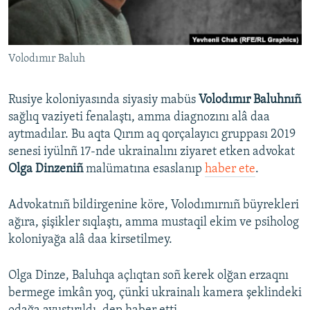
Русский
Українською
Volodımır Baluh
QOŞULIÑIZ!
Rusiye koloniyasında siyasiy mabüs
Volodımır Baluhnıñ
sağlıq vaziyeti fenalaştı, amma diagnozını alâ daa
aytmadılar. Bu aqta Qırım aq qorçalayıcı gruppası 2019
RFE/RS bütün saytları
senesi iyülnñ 17-nde ukrainalını ziyaret etken advokat
Olga Dinzeniñ
malümatına esaslanıp
haber ete
.
Advokatnıñ bildirgenine köre, Volodımırnıñ büyrekleri
ağıra, şişikler sıqlaştı, amma mustaqil ekim ve psiholog
koloniyağa alâ daa kirsetilmey.
Olga Dinze, Baluhqa açlıqtan soñ kerek olğan erzaqnı
bermege imkân yoq, çünki ukrainalı kamera şeklindeki