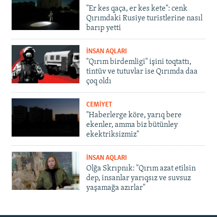
"Er kes qaça, er kes kete": cenk
Qırımdaki Rusiye turistlerine nasıl
barıp yetti
İNSAN AQLARI
"Qırım birdemligi" işini toqtattı,
tintüv ve tutuvlar ise Qırımda daa
çoq oldı
CEMİYET
"Haberlerge köre, yarıq bere
ekenler, amma biz bütünley
ekektriksizmiz"
İNSAN AQLARI
Olğa Skrıpnık: "Qırım azat etilsin
dep, insanlar yarıqsız ve suvsuz
yaşamağa azırlar"