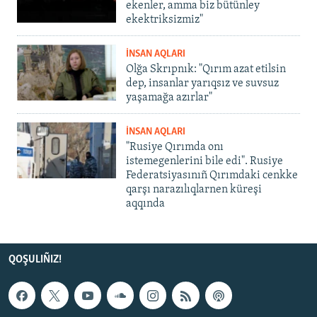
ekenler, amma biz bütünley
ekektriksizmiz"
İNSAN AQLARI
Olğa Skrıpnık: "Qırım azat etilsin
dep, insanlar yarıqsız ve suvsuz
yaşamağa azırlar"
İNSAN AQLARI
"Rusiye Qırımda onı
istemegenlerini bile edi". Rusiye
Federatsiyasınıñ Qırımdaki cenkke
qarşı narazılıqlarnen küreşi
aqqında
QOŞULIÑIZ!