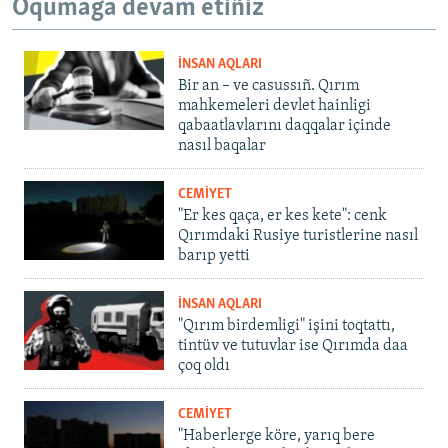
Oqumağa devam etiñiz
İNSAN AQLARI
Bir an – ve casussıñ. Qırım
mahkemeleri devlet hainligi
qabaatlavlarını daqqalar içinde
nasıl baqalar
CEMİYET
"Er kes qaça, er kes kete": cenk
Qırımdaki Rusiye turistlerine nasıl
barıp yetti
İNSAN AQLARI
"Qırım birdemligi" işini toqtattı,
tintüv ve tutuvlar ise Qırımda daa
çoq oldı
CEMİYET
"Haberlerge köre, yarıq bere