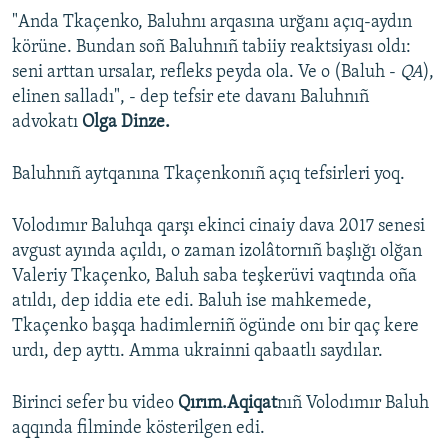
"Anda Tkaçenko, Baluhnı arqasına urğanı açıq-aydın
körüne. Bundan soñ Baluhnıñ tabiiy reaktsiyası oldı:
seni arttan ursalar, refleks peyda ola. Ve o (Baluh -
QA
),
elinen salladı", - dep tefsir ete davanı Baluhnıñ
advokatı
Olga Dinze.
Baluhnıñ aytqanına Tkaçenkonıñ açıq tefsirleri yoq.
Volodımır Baluhqa qarşı ekinci cinaiy dava 2017 senesi
avgust ayında açıldı, o zaman izolâtornıñ başlığı olğan
Valeriy Tkaçenko, Baluh saba teşkerüvi vaqtında oña
atıldı, dep iddia ete edi. Baluh ise mahkemede,
Tkaçenko başqa hadimlerniñ ögünde onı bir qaç kere
urdı, dep ayttı. Amma ukrainni qabaatlı saydılar.
Birinci sefer bu video
Qırım.Aqiqat
nıñ Volodımır Baluh
aqqında filminde kösterilgen edi.