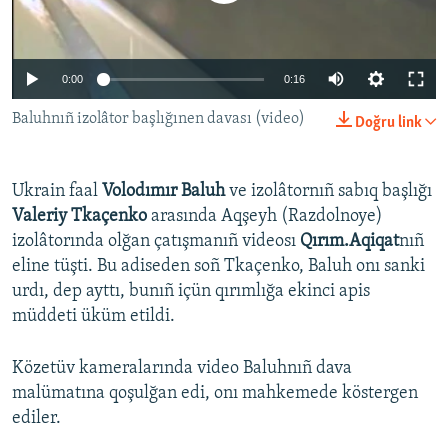
Русский
Українською
0:00
0:16
Baluhnıñ izolâtor başlığınen davası (video)
Doğru link
QOŞULIÑIZ!
Ukrain faal
Volodımır Baluh
ve izolâtornıñ sabıq başlığı
Valeriy Tkaçenko
arasında Aqşeyh (Razdolnoye)
RFE/RS bütün saytları
izolâtorında olğan çatışmanıñ videosı
Qırım.Aqiqat
nıñ
eline tüşti. Bu adiseden soñ Tkaçenko, Baluh onı sanki
urdı, dep ayttı, bunıñ içün qırımlığa ekinci apis
müddeti üküm etildi.
Közetüv kameralarında video Baluhnıñ dava
malümatına qoşulğan edi, onı mahkemede köstergen
ediler.