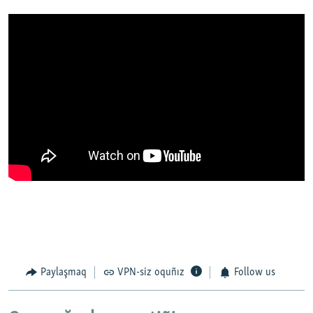
Paylaşmaq
VPN-siz oquñız
Follow us