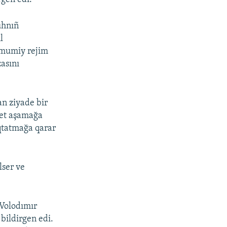
uhnıñ
l
umumiy rejim
asını
an ziyade bir
met aşamağa
oqtatmağa qarar
lser ve
 Volodımır
 bildirgen edi.