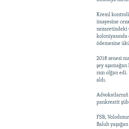
Kreml kontrol
imayesine ceza
nezaretindeki 
koloniyasında 
ödemesine üküm 
2018 senesi ma
şey aşamağan
razı olğan edi
aldı.
Advokatlarnıñ 
pankreatit şüb
FSB, Volodımır
Baluh yaşağan e