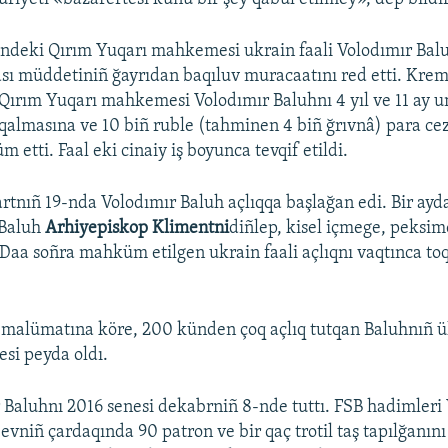
indeki Qırım Yuqarı mahkemesi ukrain faali Volodımır Bal
sı müddetiniñ ğayrıdan baqıluv muracaatını red etti. Krem
Qırım Yuqarı mahkemesi Volodımır Baluhnı 4 yıl ve 11 ay 
qalmasına ve 10 biñ ruble (tahminen 4 biñ ğrıvnâ) para cez
etti. Faal eki cinaiy iş boyunca tevqif etildi.
rtnıñ 19-nda Volodımır Baluh açlıqqa başlağan edi. Bir ayd
 Baluh
Arhiyepiskop Klimentni
diñlep, kisel içmege, peksi
. Daa soñra mahküm etilgen ukrain faali açlıqnı vaqtınca t
malümatına köre, 200 künden çoq açlıq tutqan Baluhnıñ ü
esi peyda oldı.
 Baluhnı 2016 senesi dekabrniñ 8-nde tuttı. FSB hadimleri
vniñ çardaqında 90 patron ve bir qaç trotil taş tapılğanını