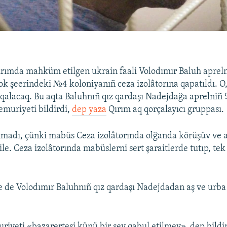
Qırımda mahküm etilgen ukrain faali Volodımır Baluh aprel
ok şeerindeki №4 koloniyanıñ ceza izolâtorına qapatıldı. O,
qalacaq. Bu aqta Baluhnıñ qız qardaşı Nadejdağa aprelniñ
muriyeti bildirdi,
dep yaza
Qırım aq qorçalayıcı gruppası.
nmadı, çünki mabüs Ceza izolâtorında olğanda körüşüv ve a
ile. Ceza izolâtorında mabüslerni sert şaraitlerde tutıp, te
 de Volodımır Baluhnıñ qız qardaşı Nadejdadan aş ve urba
iyeti «bazarertesi künü bir şey qabul etilmey», dep bildi