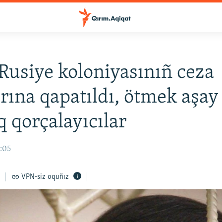
Rusiye koloniyasınıñ ceza
orına qapatıldı, ötmek aşay
q qorçalayıcılar
5:05
VPN-siz oquñız