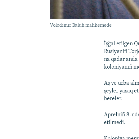
Volodımır Baluh mahkemede
İşğal etilgen 
Rusiyeniñ Torj
na qadar anda 
koloniyanıñ me
Aş ve urba alı
şeyler yasaq et
bereler.
Aprelniñ 8-nde
etilmedi.
Koloniya memur