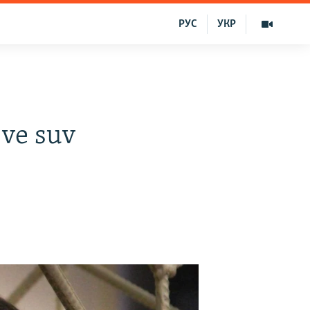
РУС
УКР
 ve suv