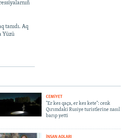
ressiyalarnıñ
q tanıdı. Aq
ma Yüzü
CEMİYET
"Er kes qaça, er kes kete": cenk
Qırımdaki Rusiye turistlerine nasıl
barıp yetti
İNSAN AQLARI