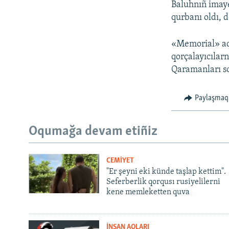
Baluhnıñ imaye
qurbanı oldı, 
«Memorial» aq 
qorçalayıcılar
Qaramanları so
Paylaşmaq
Oqumağa devam etiñiz
CEMİYET
"Er şeyni eki künde taşlap kettim".
Seferberlik qorqusı rusiyelilerni
kene memleketten quva
İNSAN AQLARI