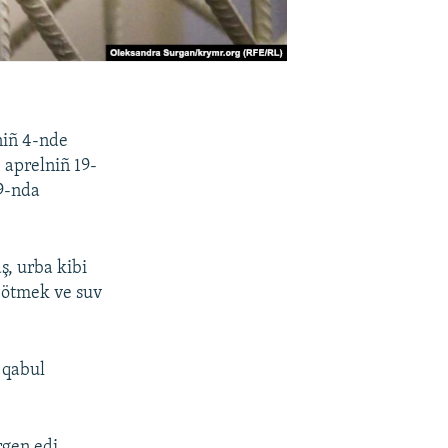
niñ 4-nde
 aprelniñ 19-
 9-nda
ş, urba kibi
k ötmek ve suv
 qabul
rgen edi.