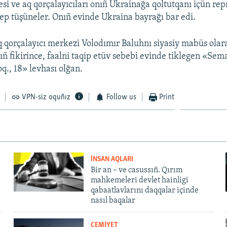
si ve aq qorçalayıcıları onıñ Ukrainağa qoltutqanı içün rep
dep tüşüneler. Onıñ evinde Ukraina bayrağı bar edi.
qorçalayıcı merkezi Volodımır Baluhnı siyasiy mabüs olara
nıñ fikirince, faalni taqip etüv sebebi evinde tiklegen «Se
q., 18» levhası olğan.
VPN-siz oquñız
Follow us
Print
İNSAN AQLARI
Bir an – ve casussıñ. Qırım
mahkemeleri devlet hainligi
qabaatlavlarını daqqalar içinde
nasıl baqalar
CEMİYET