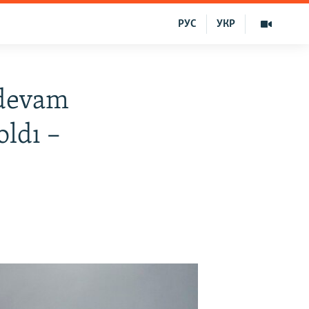
РУС
УКР
 devam
oldı –