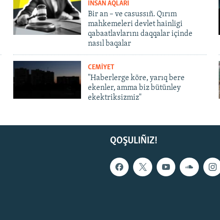
İNSAN AQLARI
Bir an – ve casussıñ. Qırım
mahkemeleri devlet hainligi
qabaatlavlarını daqqalar içinde
nasıl baqalar
CEMİYET
"Haberlerge köre, yarıq bere
ekenler, amma biz bütünley
ekektriksizmiz"
QOŞULIÑIZ!