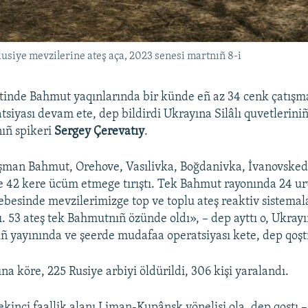
usiye mevzilerine ateş aça, 2023 senesi martnıñ 8-i
tinde Bahmut yaqınlarında bir künde eñ az 34 cenk çatışma
siyası devam ete, dep bildirdi Ukrayına Silâlı quvetlerini
ıñ spikeri
Sergey Çerevatıy
.
şman Bahmut, Orehove, Vasılivka, Boğdanivka, İvanovske
 42 kere ücüm etmege tırıştı. Tek Bahmut rayonında 24 ur
ebesinde mevzilerimizge top ve toplu ateş reaktiv sistemal
ı. 53 ateş tek Bahmutnıñ özünde oldı», – dep ayttı o, Ukrayı
ñ yayınında ve şeerde mudafaa operatsiyası kete, dep qoşt
a köre, 225 Rusiye arbiyi öldürildi, 306 kişi yaralandı.
kinci faallik alanı Liman-Kupânsk yönelişi ola, dep qoştı 