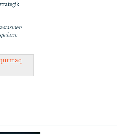
strategik
vastasınen
qialarnı
qurmaq