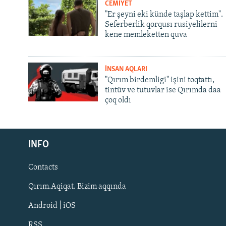
CEMİYET
"Er şeyni eki künde taşlap kettim".
Seferberlik qorqusı rusiyelilerni
kene memleketten quva
İNSAN AQLARI
"Qırım birdemligi" işini toqtattı,
tintüv ve tutuvlar ise Qırımda daa
çoq oldı
Русский
INFO
Українською
Contacts
QOŞULIÑIZ!
Qırım.Aqiqat. Bizim aqqında
Android | iOS
RSS