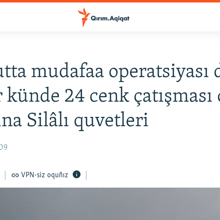
tta mudafaa operatsiyası
ir künde 24 cenk çatışması 
na Silâlı quvetleri
:09
VPN-siz oquñız