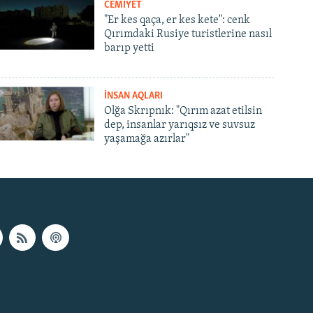
CEMİYET
"Er kes qaça, er kes kete": cenk
Qırımdaki Rusiye turistlerine nasıl
barıp yetti
İNSAN AQLARI
Olğa Skrıpnık: "Qırım azat etilsin
dep, insanlar yarıqsız ve suvsuz
yaşamağa azırlar"