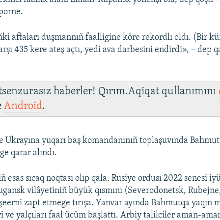
porne.
ñki aftaları duşmannıñ faalligine köre rekordlı oldı. (Bir 
rşı 435 kere ateş açtı, yedi ava darbesini endirdi», – dep q
 tsenzurasız haberler! Qırım.Aqiqat qullanımını
e
Android
.
e Ukrayına yuqarı baş komandanınıñ toplaşuvında Bahmut
e qarar alındı.
 esas sıcaq noqtası olıp qala. Rusiye ordusı 2022 senesi iy
ugansk vilâyetiniñ büyük qısmını (Severodonetsk, Rubejne,
 şeerni zapt etmege tırışa. Yanvar ayında Bahmutqa yaqın 
i ve yalçıları faal ücüm başlattı. Arbiy talilciler aman-am