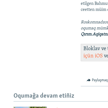
etilgen Bahmut
ceetten müim d
Roskomnadzo
oqumaq müm
Qırım.Aqiqatn
Bloklav ve
içün
iOS
v
Paylaşmaq
Oqumağa devam etiñiz