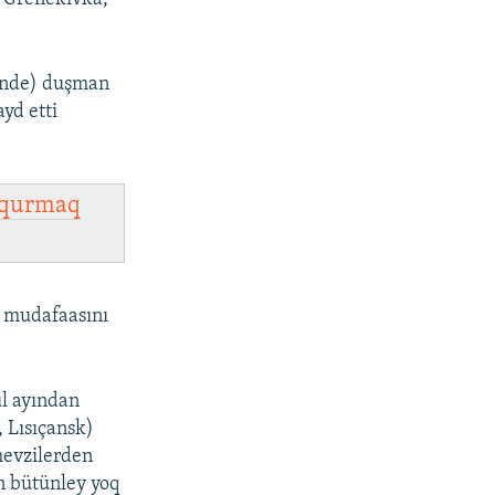
künde) duşman
ayd etti
qurmaq
 mudafaasını
ül ayından
 Lısıçansk)
mevzilerden
an bütünley yoq