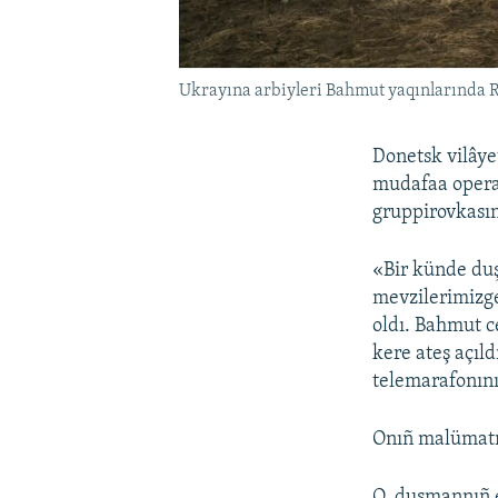
Ukrayına arbiyleri Bahmut yaqınlarında R
Donetsk vilâye
mudafaa operat
gruppirovkasın
«Bir künde du
mevzilerimizge
oldı. Bahmut c
kere ateş açıld
telemarafonını
Onıñ malümatın
O, duşmannıñ e