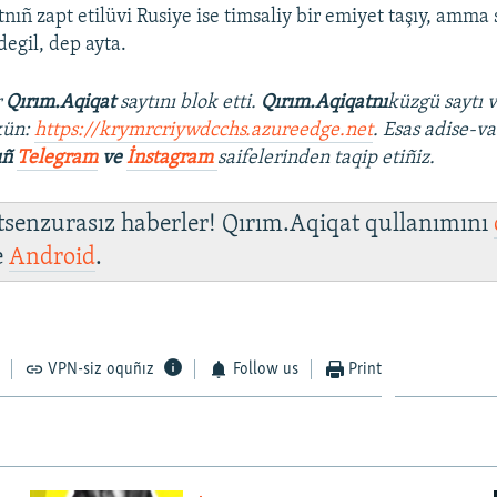
nıñ zapt etilüvi Rusiye ise timsaliy bir emiyet taşıy, amma 
egil, dep ayta.
r
Qırım.Aqiqat
saytını blok etti.
Qırım.Aqiqatnı
küzgü saytı 
kün:
https://krymrcriywdcchs.azureedge.net
. Esas adise-va
ıñ
Telegram
ve
İnstagram
saifelerinden taqip etiñiz.
 tsenzurasız haberler! Qırım.Aqiqat qullanımını
e
Android
.
VPN-siz oquñız
Follow us
Print