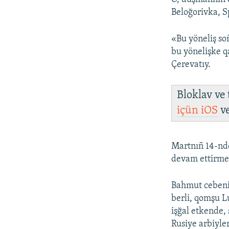
Beloğorivka, S
«Bu yöneliş so
bu yönelişke qa
Çerevatıy.
Bloklav ve
içün
iOS
v
Martnıñ 14-nd
devam ettirmeg
Bahmut cebeniñ
berli, qomşu L
işğal etkende,
Rusiye arbiyler