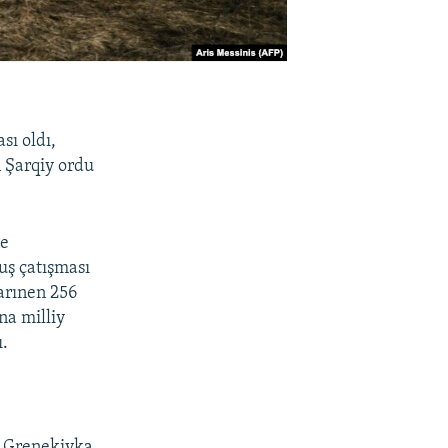
sı oldı,
ñ Şarqiy ordu
de
uş çatışması
arınen 256
na milliy
ı.
– Grenekivka,