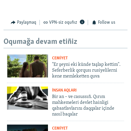
Paylaşmaq
VPN-siz oquñız
Follow us
Oqumağa devam etiñiz
CEMİYET
"Er şeyni eki künde taşlap kettim".
Seferberlik qorqusı rusiyelilerni
kene memleketten quva
İNSAN AQLARI
Bir an – ve casussıñ. Qırım
mahkemeleri devlet hainligi
qabaatlavlarını daqqalar içinde
nasıl baqalar
CEMİYET