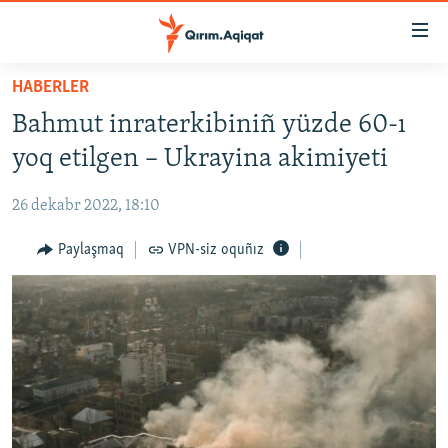
Link
açıqlığı
Esas
HABERLER
mündericege
HABERLER
Bahmut inraterkibiniñ yüzde 60-ı
qaytmaq
SİYASET
Baş
yoq etilgen – Ukrayina akimiyeti
İQTİSADİYAT
navigatsiyağa
qaytmaq
26 dekabr 2022, 18:10
CEMİYET
Qıdıruvğa
MEDENİYET
Paylaşmaq
VPN-siz oquñız
qaytmaq
İNSAN AQLARI
VİDEO
SÜRET
BLOGLAR
FİKİR