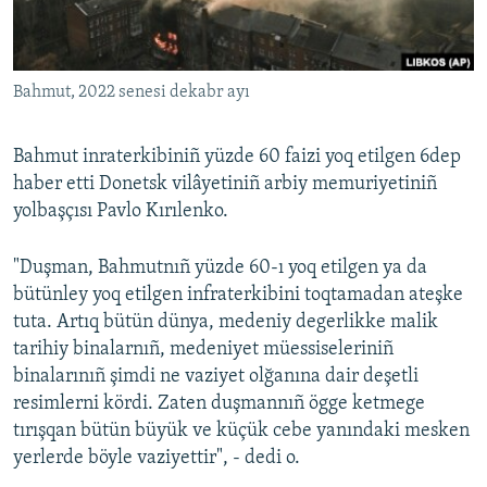
Русский
Українською
Bahmut, 2022 senesi dekabr ayı
QOŞULIÑIZ!
Bahmut inraterkibiniñ yüzde 60 faizi yoq etilgen 6dep
haber etti Donetsk vilâyetiniñ arbiy memuriyetiniñ
yolbaşçısı Pavlo Kırılenko.
RFE/RS bütün saytları
"Duşman, Bahmutnıñ yüzde 60-ı yoq etilgen ya da
bütünley yoq etilgen infraterkibini toqtamadan ateşke
tuta. Artıq bütün dünya, medeniy degerlikke malik
tarihiy binalarnıñ, medeniyet müessiseleriniñ
binalarınıñ şimdi ne vaziyet olğanına dair deşetli
resimlerni kördi. Zaten duşmannıñ ögge ketmege
tırışqan bütün büyük ve küçük cebe yanındaki mesken
yerlerde böyle vaziyettir", - dedi o.