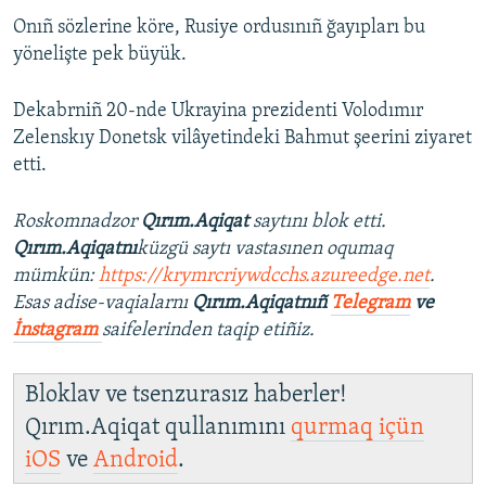
Onıñ sözlerine köre, Rusiye ordusınıñ ğayıpları bu
yönelişte pek büyük.
Dekabrniñ 20-nde Ukrayina prezidenti Volodımır
Zelenskıy Donetsk vilâyetindeki Bahmut şeerini ziyaret
etti.
Roskomnadzor
Qırım.Aqiqat
saytını blok etti.
Qırım.Aqiqatnı
küzgü saytı vastasınen oqumaq
mümkün:
https://krymrcriywdcchs.azureedge.net
.
Esas adise-vaqialarnı
Qırım.Aqiqatnıñ
Telegram
ve
İnstagram
saifelerinden taqip etiñiz.
Bloklav ve tsenzurasız haberler!
Qırım.Aqiqat qullanımını
qurmaq içün
iOS
ve
Android
.