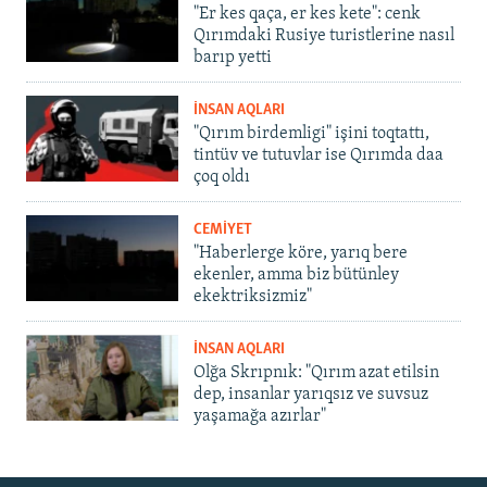
"Er kes qaça, er kes kete": cenk
Qırımdaki Rusiye turistlerine nasıl
barıp yetti
İNSAN AQLARI
"Qırım birdemligi" işini toqtattı,
tintüv ve tutuvlar ise Qırımda daa
çoq oldı
CEMİYET
"Haberlerge köre, yarıq bere
ekenler, amma biz bütünley
ekektriksizmiz"
İNSAN AQLARI
Olğa Skrıpnık: "Qırım azat etilsin
dep, insanlar yarıqsız ve suvsuz
yaşamağa azırlar"