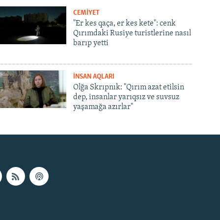
CEMİYET
"Er kes qaça, er kes kete": cenk
Qırımdaki Rusiye turistlerine nasıl
barıp yetti
İNSAN AQLARI
Olğa Skrıpnık: "Qırım azat etilsin
dep, insanlar yarıqsız ve suvsuz
yaşamağa azırlar"