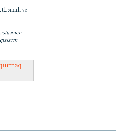
i sıñırlı ve
vastasınen
qialarnı
qurmaq