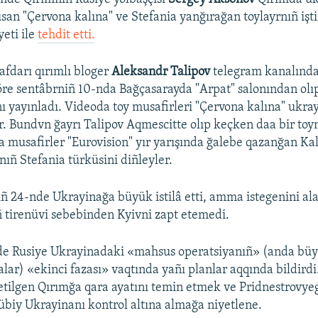
usan "Çervona kalına" ve Stefania yanğırağan toylayrnıñ işti
yeti ile
tehdit etti.
afdarı qırımlı bloger
Aleksandr Talipov
telegram kanalında
re sentâbrniñ 10-nda Bağçasarayda "Arpat" salonından olı
nı yayınladı. Videoda toy musafirleri "Çervona kalına" ukra
r. Bundvn ğayrı Talipov Aqmescitte olıp keçken daa bir toyn
a musafirler "Eurovision" yır yarışında ğalebe qazanğan Ka
nıñ Stefania türküsini diñleyler.
iñ 24-nde Ukrayinağa büyük istilâ etti, amma istegenini a
ñ tirenüvi sebebinden Kyivni zapt etemedi.
e Rusiye Ukrayinadaki «mahsus operatsiyanıñ» (anda büyü
alar) «ekinci fazası» vaqtında yañı planlar aqqında bildirdi
l etilgen Qırımğa qara ayatını temin etmek ve Pridnestrovy
biy Ukrayinanı kontrol altına almağa niyetlene.