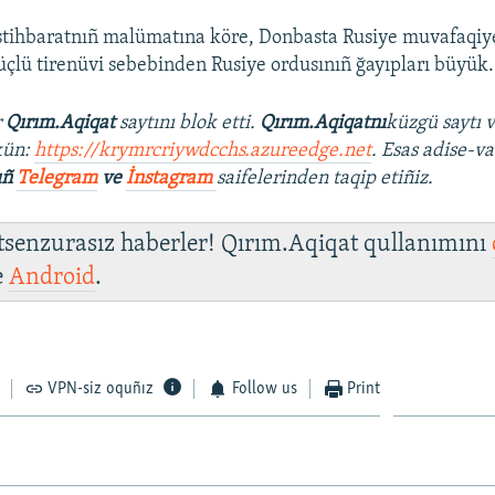
istihbaratnıñ malümatına köre, Donbasta Rusiye muvafaqiyetl
çlü tirenüvi sebebinden Rusiye ordusınıñ ğayıpları büyük.
r
Qırım.Aqiqat
saytını blok etti.
Qırım.Aqiqatnı
küzgü saytı 
kün:
https://krymrcriywdcchs.azureedge.net
. Esas adise-va
ıñ
Telegram
ve
İnstagram
saifelerinden taqip etiñiz.
 tsenzurasız haberler! Qırım.Aqiqat qullanımını
e
Android
.
VPN-siz oquñız
Follow us
Print