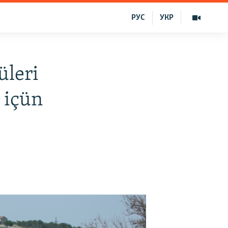
РУС
УКР
üleri
 içün