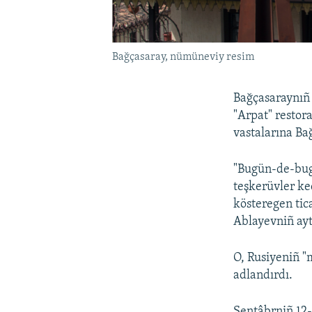
Bağçasaray, nümüneviy resim
Bağçasaraynıñ 
"Arpat" restor
vastalarına Ba
"Bugün-de-bug
teşkerüvler ke
kösteregen tica
Ablayevniñ ayt
O, Rusiyeniñ "
adlandırdı.
Sentâbrniñ 12-