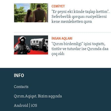
CEMİYET
"Er şeyni eki künde taşlap kettim".
Seferberlik qorqusı rusiyelilerni
kene memleketten quva
İNSAN AQLARI
"Qırım birdemligi" işini toqtattı,
tintüv ve tutuvlar ise Qırımda daa
çoq oldı
Русский
INFO
Українською
Contacts
QOŞULIÑIZ!
Qırım.Aqiqat. Bizim aqqında
Android | iOS