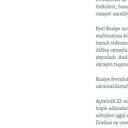
türküleri, hus
cinayet mesüli
Evel Rusiye tar
malümatına kö
toynıñ videosı
diñlep oynayla
yayınladı. And
ukrayin taqımı
Rusiye fevraln
ukrainalılarnı
Aprelniñ 22-nd
böyle adlandır
arbiyleri işğa
Donbas ve cenü