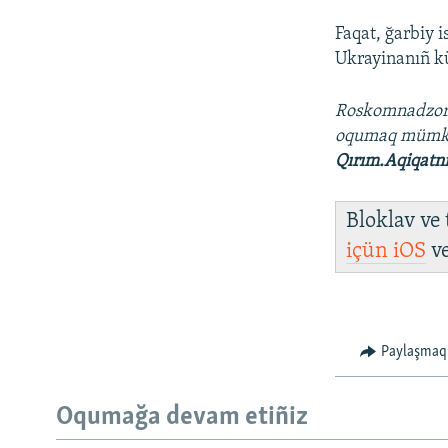
Faqat, ğarbiy 
Ukrayinanıñ kü
Roskomnadzo
oqumaq müm
Qırım.Aqiqatn
Bloklav ve
içün
iOS
v
Paylaşmaq
Oqumağa devam etiñiz