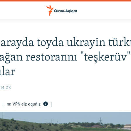
arayda toyda ukrayin türk
ağan restorannı "teşkerüv"
ılar
 14:03
VPN-siz oquñız