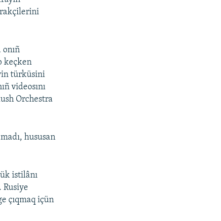
rakçilerini
 onıñ
p keçken
yin türküsini
ıñ videosını
lush Orchestra
lamadı, hususan
k istilânı
. Rusiye
ege çıqmaq içün