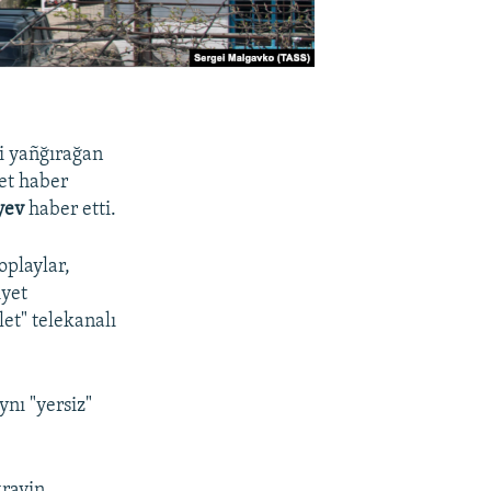
ri yañğırağan
let haber
yev
haber etti.
playlar,
iyet
let" telekanalı
ynı "yersiz"
rayin