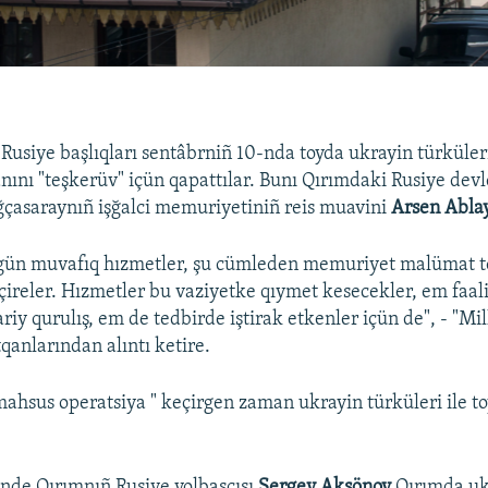
Rusiye başlıqları sentâbrniñ 10-nda toyda ukrayin türküle
anını "teşkerüv" içün qapattılar. Bunı Qırımdaki Rusiye dev
ğçasaraynıñ işğalci memuriyetiniñ reis muavini
Arsen Abla
ün muvafıq hızmetler, şu cümleden memuriyet malümat to
çireler. Hızmetler bu vaziyetke qıymet kesecekler, em faal
riy qurulış, em de tedbirde iştirak etkenler içün de", - "Mil
qanlarından alıntı ketire.
mahsus operatsiya " keçirgen zaman ukrayin türküleri ile to
nde Qırımnıñ Rusiye yolbaşçısı
Sergey Aksönov
Qırımda uk