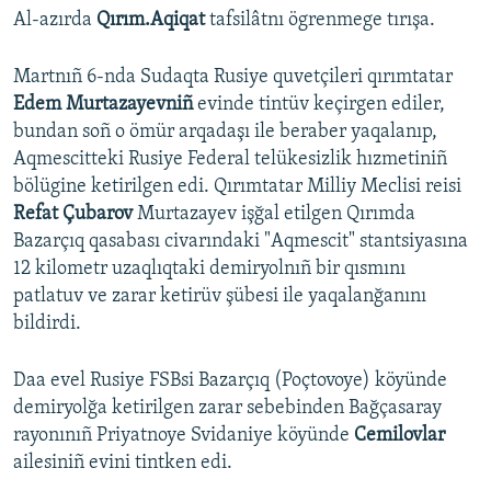
Al-azırda
Qırım.Aqiqat
tafsilâtnı ögrenmege tırışa.
Martnıñ 6-nda Sudaqta Rusiye quvetçileri qırımtatar
Edem Murtazayevniñ
evinde tintüv keçirgen ediler,
bundan soñ o ömür arqadaşı ile beraber yaqalanıp,
Aqmescitteki Rusiye Federal telükesizlik hızmetiniñ
bölügine ketirilgen edi. Qırımtatar Milliy Meclisi reisi
Refat Çubarov
Murtazayev işğal etilgen Qırımda
Bazarçıq qasabası civarındaki "Aqmescit" stantsiyasına
12 kilometr uzaqlıqtaki demiryolnıñ bir qısmını
patlatuv ve zarar ketirüv şübesi ile yaqalanğanını
bildirdi.
Daa evel Rusiye FSBsi Bazarçıq (Poçtovoye) köyünde
demiryolğa ketirilgen zarar sebebinden Bağçasaray
rayonınıñ Priyatnoye Svidaniye köyünde
Cemilovlar
ailesiniñ evini tintken edi.