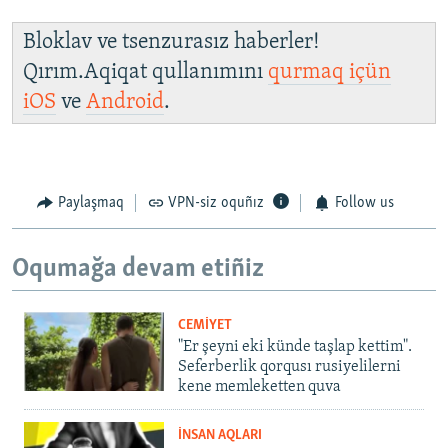
Bloklav ve tsenzurasız haberler!
Qırım.Aqiqat qullanımını
qurmaq içün
iOS
ve
Android
.
Paylaşmaq
VPN-siz oquñız
Follow us
Oqumağa devam etiñiz
CEMİYET
"Er şeyni eki künde taşlap kettim".
Seferberlik qorqusı rusiyelilerni
kene memleketten quva
İNSAN AQLARI