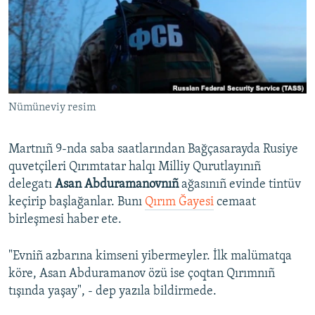
Русский
Українською
QOŞULIÑIZ!
Nümüneviy resim
Martnıñ 9-nda saba saatlarından Bağçasarayda Rusiye
RFE/RS bütün saytları
quvetçileri Qırımtatar halqı Milliy Qurutlayınıñ
delegatı
Asan Abduramanovnıñ
ağasınıñ evinde tintüv
keçirip başlağanlar. Bunı
Qırım Ğayesi
cemaat
birleşmesi haber ete.
"Evniñ azbarına kimseni yibermeyler. İlk malümatqa
köre, Asan Abduramanov özü ise çoqtan Qırımnıñ
tışında yaşay", - dep yazıla bildirmede.