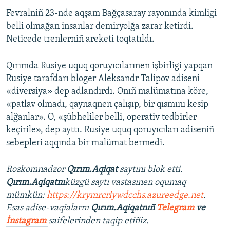
Fevralniñ 23-nde aqşam Bağçasaray rayonında kimligi
belli olmağan insanlar demiryolğa zarar ketirdi.
Neticede trenlerniñ areketi toqtatıldı.
Qırımda Rusiye uquq qoruyıcılarınen işbirligi yapqan
Rusiye tarafdarı bloger Aleksandr Talipov adiseni
«diversiya» dep adlandırdı. Onıñ malümatına köre,
«patlav olmadı, qaynaqnen çalışıp, bir qısmını kesip
alğanlar». O, «şübheliler belli, operativ tedbirler
keçirile», dep ayttı. Rusiye uquq qoruyıcıları adiseniñ
sebepleri aqqında bir malümat bermedi.
Roskomnadzor
Qırım.Aqiqat
saytını blok etti.
Qırım.Aqiqatnı
küzgü saytı vastasınen oqumaq
mümkün:
https://krymrcriywdcchs.azureedge.net
.
Esas adise-vaqialarnı
Qırım.Aqiqatnıñ
Telegram
ve
İnstagram
saifelerinden taqip etiñiz.