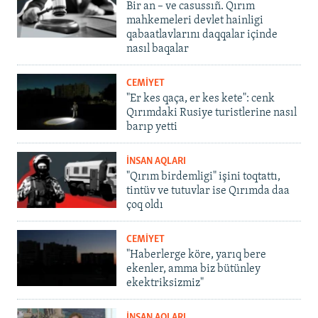
Bir an – ve casussıñ. Qırım
mahkemeleri devlet hainligi
qabaatlavlarını daqqalar içinde
nasıl baqalar
CEMİYET
"Er kes qaça, er kes kete": cenk
Qırımdaki Rusiye turistlerine nasıl
barıp yetti
İNSAN AQLARI
"Qırım birdemligi" işini toqtattı,
tintüv ve tutuvlar ise Qırımda daa
çoq oldı
CEMİYET
"Haberlerge köre, yarıq bere
ekenler, amma biz bütünley
ekektriksizmiz"
İNSAN AQLARI