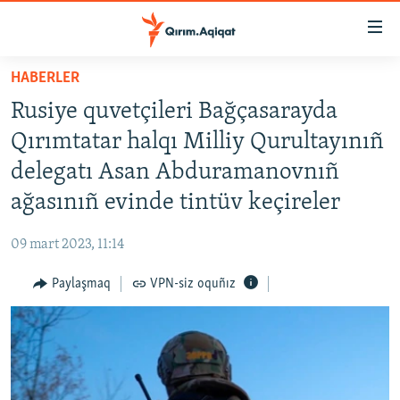
Link
açıqlığı
Esas
HABERLER
mündericege
HABERLER
Rusiye quvetçileri Bağçasarayda
qaytmaq
SİYASET
Baş
Qırımtatar halqı Milliy Qurultayınıñ
İQTİSADİYAT
navigatsiyağa
delegatı Asan Abduramanovnıñ
qaytmaq
CEMİYET
ağasınıñ evinde tintüv keçireler
Qıdıruvğa
MEDENİYET
qaytmaq
09 mart 2023, 11:14
İNSAN AQLARI
Paylaşmaq
VPN-siz oquñız
VİDEO
SÜRET
BLOGLAR
FİKİR