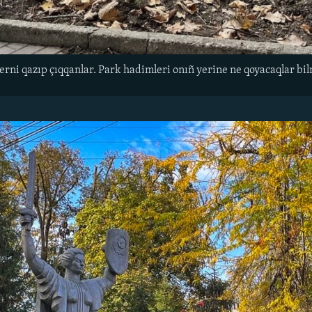
yerni qazıp çıqqanlar. Park hadimleri onıñ yerine ne qoyacaqlar bi