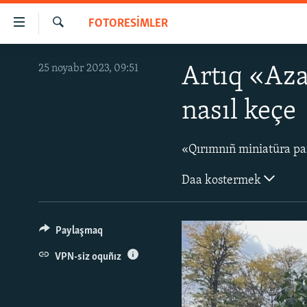
Link
FOTORESİMLER
açıqlığı
Qıdırmaq
Esas
HABERLER
25 noyabr 2023, 09:51
Artıq «Aza
mündericege
SİYASET
qaytmaq
nasıl keçe
Baş
İQTİSADİYAT
navigatsiyağa
CEMİYET
qaytmaq
Qıdıruvğa
MEDENİYET
qaytmaq
Daa kostermek
İNSAN AQLARI
VİDEO
Paylaşmaq
SÜRET
VPN-siz oquñız
BLOGLAR
FİKİR