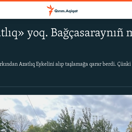
tlıq» yoq. Bağçasaraynıñ 