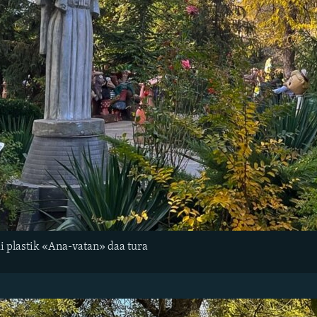
i plastik «Ana-vatan» daa tura