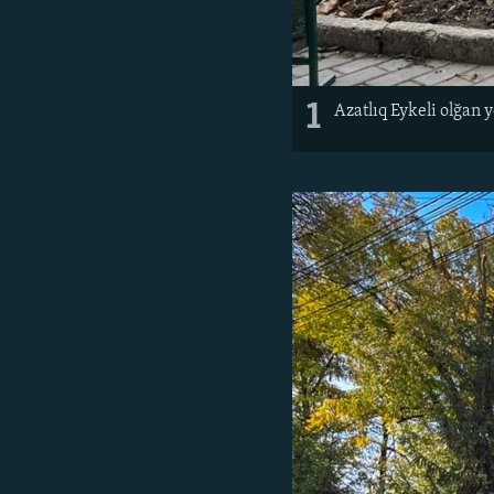
1
Azatlıq Eykeli olğan 