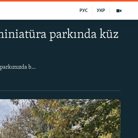
РУС
УКР
miniatüra parkında küz
«Qırımnıñ miniatüra parkından Azatlıq Eykelini alıp taşlamağa qarar berdi. Çünki parkımızda bulunuvını itibardan tüşüre, der tüşünemiz», – dep bildirdi parknıñ baş müdiri, Qırımnıñ Rusiye parlamentinde LDPR Rusiye firqasından deputat