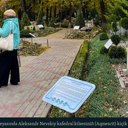
lleyasında Aleksandr Nevskiy kafedral kilsesiniñ (Aqmescit) kiçi