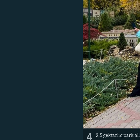
4
2,5 gektarlıq park a