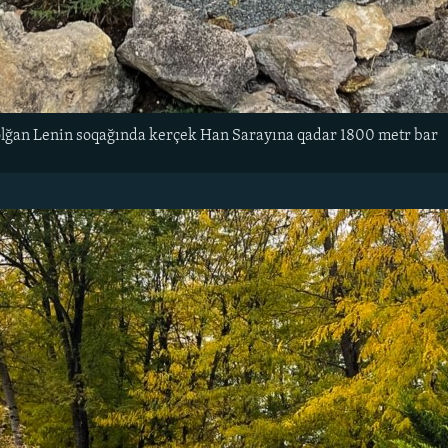
olğan Lenin soqağında kerçek Han Sarayına qadar 1800 metr bar